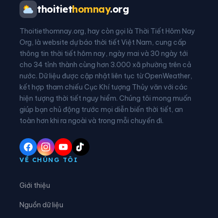
Xã Bình Ca
Xã Bình Xa
thoitiet
homnay
.org
Xã Cán Tỷ
Xã Cao Bồ
Thoitiethomnay.org, hay còn gọi là Thời Tiết Hôm Nay
Xã Chiêm Hoá
Xã Côn Lôn
Org, là website dự báo thời tiết Việt Nam, cung cấp
thông tin thời tiết hôm nay, ngày mai và 30 ngày tới
Xã Đồng Tâm
Xã Đông Thọ
cho 34 tỉnh thành cùng hơn 3.000 xã phường trên cả
nước. Dữ liệu được cập nhật liên tục từ OpenWeather,
Xã Đồng Văn
Xã Đồng Yên
kết hợp tham chiếu Cục Khí tượng Thủy văn với các
hiện tượng thời tiết nguy hiểm. Chúng tôi mong muốn
Xã Du Già
Xã Đường Hồng
giúp bạn chủ động trước mọi diễn biến thời tiết, an
Xã Đường Thượng
Xã Giáp Trung
toàn hơn khi ra ngoài và trong mỗi chuyến đi.
Xã Hàm Yên
Xã Hồ Thầu
Xã Hòa An
Xã Hoàng Su Phì
VỀ CHÚNG TÔI
Xã Hồng Sơn
Xã Hồng Thái
Giới thiệu
Xã Hùng An
Xã Hùng Đức
Nguồn dữ liệu
Xã Hùng Lợi
Xã Khâu Vai