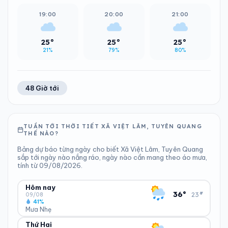
19:00
20:00
21:00
25°
25°
25°
21%
79%
80%
48 Giờ tới
TUẦN TỚI THỜI TIẾT XÃ VIỆT LÂM, TUYÊN QUANG
THẾ NÀO?
Bảng dự báo từng ngày cho biết Xã Việt Lâm, Tuyên Quang
sắp tới ngày nào nắng ráo, ngày nào cần mang theo áo mưa,
tính từ 09/08/2026.
Hôm nay
▾
36°
23°
09/08
41%
Mưa Nhẹ
Thứ Hai
ĐỘ ẨM
GIÓ