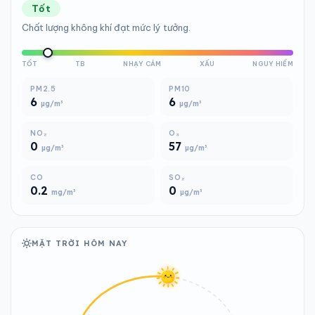
Tốt
Chất lượng không khí đạt mức lý tưởng.
TỐT
TB
NHẠY CẢM
XẤU
NGUY HIỂM
PM2.5
PM10
6
6
µg/m³
µg/m³
NO₂
O₃
0
57
µg/m³
µg/m³
CO
SO₂
0.2
0
mg/m³
µg/m³
MẶT TRỜI HÔM NAY