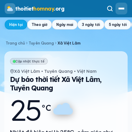
thoitiet
homnay
.org
Hiện tại
Theo giờ
Ngày mai
3 ngày tới
5 ngày tới
Trang chủ
Tuyên Quang
Xã Việt Lâm
Cập nhật thực tế
Xã Việt Lâm • Tuyên Quang • Việt Nam
Dự báo thời tiết Xã Việt Lâm,
Tuyên Quang
25
°C