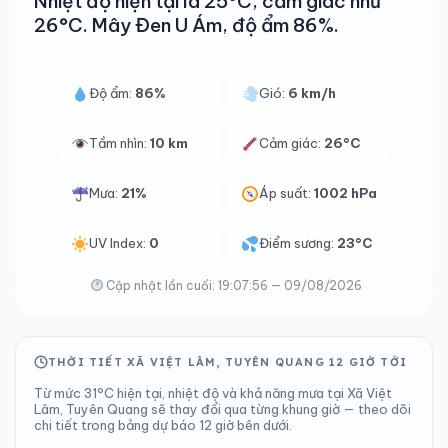
Nhiệt độ hiện tại là 25°C, cảm giác như
26°C. Mây Đen U Ám, độ ẩm 86%.
Độ ẩm:
86%
Gió:
6 km/h
Tầm nhìn:
10 km
Cảm giác:
26°C
Mưa:
21%
Áp suất:
1002 hPa
UV Index:
0
Điểm sương:
23°C
Cập nhật lần cuối: 19:07:56 — 09/08/2026
THỜI TIẾT XÃ VIỆT LÂM, TUYÊN QUANG 12 GIỜ TỚI
Từ mức 31°C hiện tại, nhiệt độ và khả năng mưa tại Xã Việt
Lâm, Tuyên Quang sẽ thay đổi qua từng khung giờ — theo dõi
chi tiết trong bảng dự báo 12 giờ bên dưới.