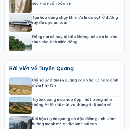
sức khỏe cần bảo vệ
Tàu hỏa dừng chạy khi mưa lũ do sạt lở đường
ray đe dọa an toàn
Đồng nai có hay bị bão không: câu trả lời xác
thực cho tỉnh miền đông
Bài viết về Tuyên Quang
Chỉ số uv ở tuyên quang cao vào lúc nào: đỉnh
điểm 11h-13h
Tuyên quang mùa nào đẹp nhất trong năm:
tháng 9-10 khô mát và tháng 4-5 xuân về
Khí hậu tuyên quang có đặc điểm gì: chịu ảnh
hưởng mạnh mẽ từ địa hình núi cao