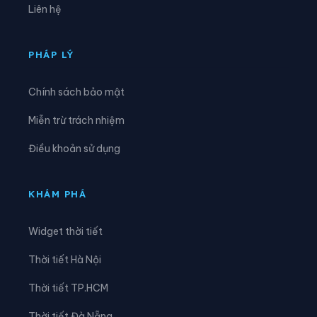
Liên hệ
Xã Khuôn Lùng
Xã Kiên Đài
Xã Kiến Thiết
Xã Kim Bình
PHÁP LÝ
Xã Lâm Bình
Xã Lao Chải
Chính sách bảo mật
Xã Liên Hiệp
Xã Linh Hồ
Miễn trừ trách nhiệm
Xã Lực Hành
Xã Lũng Cú
Điều khoản sử dụng
Xã Lũng Phìn
Xã Lùng Tám
Xã Mậu Duệ
Xã Mèo Vạc
KHÁM PHÁ
Xã Minh Ngọc
Xã Minh Quang
Widget thời tiết
Xã Minh Sơn
Xã Minh Tân
Thời tiết Hà Nội
Xã Minh Thanh
Xã Nà Hang
Thời tiết TP.HCM
Xã Nấm Dẩn
Xã Nậm Dịch
Thời tiết Đà Nẵng