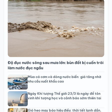
Độ đục nước sông sau mưa lớn: bùn đất bị cuốn trôi
làm nước đục ngầu
Mùa cá cơm và dòng nước biển: giá tăng nhờ
nhu cầu xuất khẩu cao
Ngày Khí tượng Thế giới 23/3 là ngày để tôn
vinh khí tượng học và cảnh báo sớm thiên tai
Gió heo may báo hiệu điều: thời tiết lạnh dần,