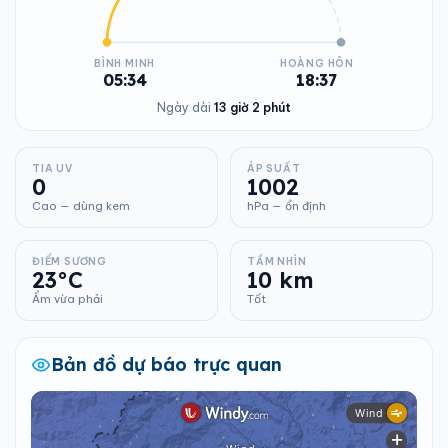
BÌNH MINH
HOÀNG HÔN
05:34
18:37
Ngày dài
13 giờ 2 phút
TIA UV
ÁP SUẤT
0
1002
Cao — dùng kem
hPa — ổn định
ĐIỂM SƯƠNG
TẦM NHÌN
23°C
10 km
Ẩm vừa phải
Tốt
Bản đồ dự báo trực quan