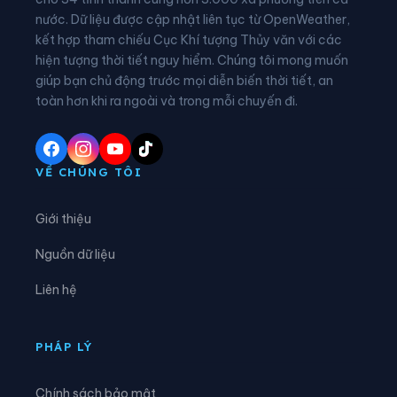
nước. Dữ liệu được cập nhật liên tục từ OpenWeather,
Xã Đồng Văn
Xã Đồng Yên
kết hợp tham chiếu Cục Khí tượng Thủy văn với các
hiện tượng thời tiết nguy hiểm. Chúng tôi mong muốn
Xã Du Già
Xã Đường Hồng
giúp bạn chủ động trước mọi diễn biến thời tiết, an
Xã Đường Thượng
Xã Giáp Trung
toàn hơn khi ra ngoài và trong mỗi chuyến đi.
Xã Hàm Yên
Xã Hồ Thầu
Xã Hòa An
Xã Hoàng Su Phì
VỀ CHÚNG TÔI
Xã Hồng Sơn
Xã Hồng Thái
Giới thiệu
Xã Hùng An
Xã Hùng Đức
Nguồn dữ liệu
Xã Hùng Lợi
Xã Khâu Vai
Liên hệ
Xã Khuôn Lùng
Xã Kiên Đài
Xã Kiến Thiết
Xã Kim Bình
PHÁP LÝ
Xã Lâm Bình
Xã Liên Hiệp
Chính sách bảo mật