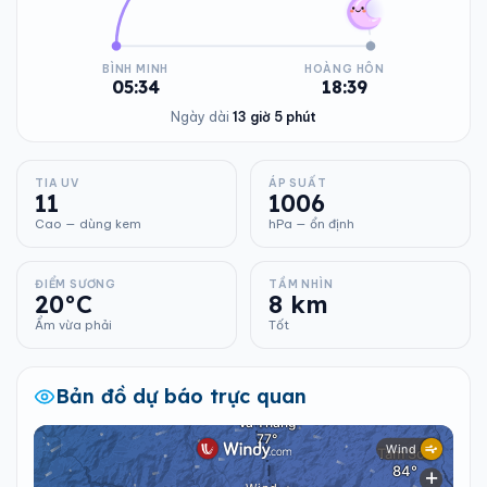
BÌNH MINH
HOÀNG HÔN
05:34
18:39
Ngày dài
13 giờ 5 phút
TIA UV
ÁP SUẤT
11
1006
Cao — dùng kem
hPa — ổn định
ĐIỂM SƯƠNG
TẦM NHÌN
20°C
8 km
Ẩm vừa phải
Tốt
Bản đồ dự báo trực quan