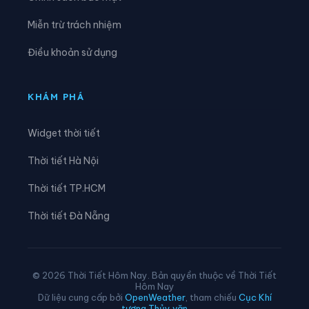
Xã Linh Hồ
Xã Lực Hành
Miễn trừ trách nhiệm
Xã Lũng Cú
Xã Lũng Phìn
Điều khoản sử dụng
Xã Lùng Tám
Xã Mậu Duệ
Xã Mèo Vạc
Xã Minh Ngọc
KHÁM PHÁ
Xã Minh Quang
Xã Minh Sơn
Widget thời tiết
Xã Minh Tân
Xã Minh Thanh
Thời tiết Hà Nội
Xã Nà Hang
Xã Nấm Dẩn
Thời tiết TP.HCM
Xã Nậm Dịch
Xã Nghĩa Thuận
Thời tiết Đà Nẵng
Xã Ngọc Đường
Xã Ngọc Long
Xã Nhữ Khê
Xã Niêm Sơn
© 2026 Thời Tiết Hôm Nay. Bản quyền thuộc về Thời Tiết
Hôm Nay
Xã Pà Vầy Sủ
Xã Phố Bảng
Dữ liệu cung cấp bởi
OpenWeather
, tham chiếu
Cục Khí
tượng Thủy văn