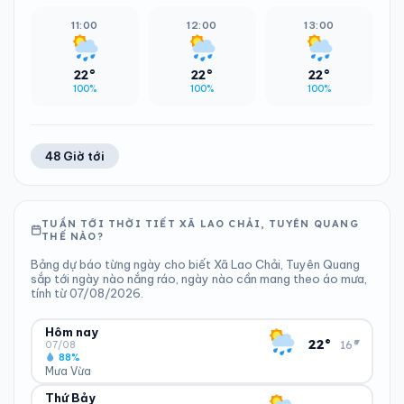
11:00
12:00
13:00
22°
22°
22°
100%
100%
100%
48 Giờ tới
TUẦN TỚI THỜI TIẾT XÃ LAO CHẢI, TUYÊN QUANG
THẾ NÀO?
Bảng dự báo từng ngày cho biết Xã Lao Chải, Tuyên Quang
sắp tới ngày nào nắng ráo, ngày nào cần mang theo áo mưa,
tính từ 07/08/2026.
Hôm nay
▾
22°
16°
07/08
88%
Mưa Vừa
Thứ Bảy
ĐỘ ẨM
GIÓ