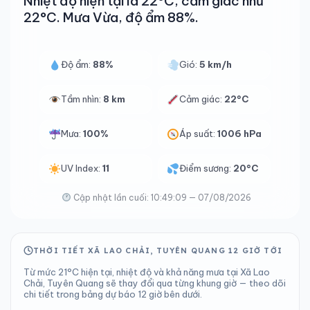
Nhiệt độ hiện tại là 22°C, cảm giác như
22°C. Mưa Vừa, độ ẩm 88%.
Độ ẩm:
88%
Gió:
5 km/h
Tầm nhìn:
8 km
Cảm giác:
22°C
Mưa:
100%
Áp suất:
1006 hPa
UV Index:
11
Điểm sương:
20°C
Cập nhật lần cuối: 10:49:09 — 07/08/2026
THỜI TIẾT XÃ LAO CHẢI, TUYÊN QUANG 12 GIỜ TỚI
Từ mức 21°C hiện tại, nhiệt độ và khả năng mưa tại Xã Lao
Chải, Tuyên Quang sẽ thay đổi qua từng khung giờ — theo dõi
chi tiết trong bảng dự báo 12 giờ bên dưới.