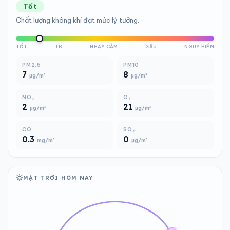
Tốt
Chất lượng không khí đạt mức lý tưởng.
TỐT
TB
NHẠY CẢM
XẤU
NGUY HIỂM
PM2.5
PM10
7
8
µg/m³
µg/m³
NO₂
O₃
2
21
µg/m³
µg/m³
CO
SO₂
0.3
0
mg/m³
µg/m³
MẶT TRỜI HÔM NAY