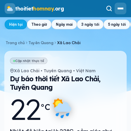
thoitiet
homnay
.org
Hiện tại
Theo giờ
Ngày mai
3 ngày tới
5 ngày tới
Trang chủ
Tuyên Quang
Xã Lao Chải
Cập nhật thực tế
Xã Lao Chải • Tuyên Quang • Việt Nam
Dự báo thời tiết Xã Lao Chải,
Tuyên Quang
22
°C