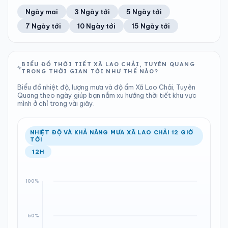
41%
7 km/h
13
Tốt
ĐIỂM SƯƠNG
% MƯA
30.21 mm
1002 hPa
19°C
100%
Trung bình ngày
Tốc độ gió
Ngày mai
3 Ngày tới
5 Ngày tới
Chỉ số UV
Ước lượng
Tổng cả ngày
Bình thường
Ổn định
Khả năng mưa
7 Ngày tới
10 Ngày tới
15 Ngày tới
TIA UV
TẦM NHÌN
LƯỢNG MƯA
ÁP SUẤT
13
Tốt
ĐIỂM SƯƠNG
% MƯA
3.06 mm
1002 hPa
22°C
100%
Chỉ số UV
Ước lượng
Tổng cả ngày
Bình thường
Ổn định
Khả năng mưa
BIỂU ĐỒ THỜI TIẾT XÃ LAO CHẢI, TUYÊN QUANG
TRONG THỜI GIAN TỚI NHƯ THẾ NÀO?
LƯỢNG MƯA
ÁP SUẤT
ĐIỂM SƯƠNG
% MƯA
0.81 mm
1000 hPa
19°C
100%
Biểu đồ nhiệt độ, lượng mưa và độ ẩm Xã Lao Chải, Tuyên
Tổng cả ngày
Bình thường
Quang theo ngày giúp bạn nắm xu hướng thời tiết khu vực
Ổn định
Khả năng mưa
mình ở chỉ trong vài giây.
ĐIỂM SƯƠNG
% MƯA
17°C
63%
Ổn định
Khả năng mưa
NHIỆT ĐỘ VÀ KHẢ NĂNG MƯA XÃ LAO CHẢI 12 GIỜ
TỚI
12H