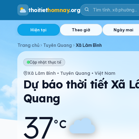
thoitiet
homnay
.org
Hiện tại
Theo giờ
Ngày mai
Trang chủ
Tuyên Quang
Xã Lâm Bình
Cập nhật thực tế
Xã Lâm Bình • Tuyên Quang • Việt Nam
Dự báo thời tiết Xã 
Quang
37
°C