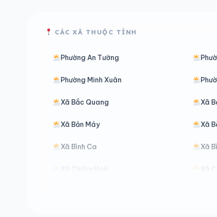
CÁC XÃ THUỘC TỈNH
Phường An Tường
Phườ
Phường Minh Xuân
Phườ
Xã Bắc Quang
Xã B
Xã Bản Máy
Xã B
Xã Bình Ca
Xã B
Xã Chiêm Hoá
Xã C
Xã Đồng Văn
Xã Đ
Xã Đường Thượng
Xã G