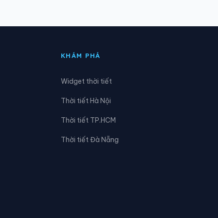
Xã Hồng Thái
Xã Khâu Vai
KHÁM PHÁ
Xã Kim Bình
Widget thời tiết
Xã Lực Hành
Thời tiết Hà Nội
Xã Mậu Duệ
Thời tiết TP.HCM
Xã Minh Sơn
Thời tiết Đà Nẵng
Xã Nấm Dẩn
Xã Ngọc Long
Xã Phố Bảng