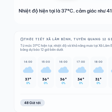
Nhiệt độ hiện tại là 37°C, cảm giác như
THỜI TIẾT XÃ LÂM BÌNH, TUYÊN QUANG 12 G
Từ mức 31°C hiện tại, nhiệt độ và khả năng mưa tại Xã Lâm 
bảng dự báo 12 giờ bên dưới.
14:00
15:00
16:00
17:00
18:00
37°
36°
36°
34°
31°
0%
0%
0%
0%
0%
48 Giờ tới