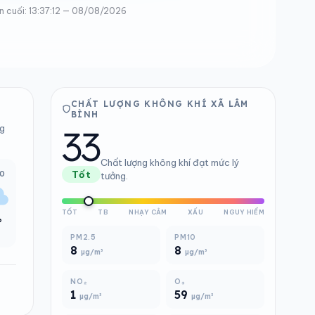
n cuối: 13:37:12 — 08/08/2026
CHẤT LƯỢNG KHÔNG KHÍ XÃ LÂM
BÌNH
33
ng
Chất lượng không khí đạt mức lý
00
Tốt
tưởng.
TỐT
TB
NHẠY CẢM
XẤU
NGUY HIỂM
°
PM2.5
PM10
8
8
µg/m³
µg/m³
NO₂
O₃
1
59
µg/m³
µg/m³