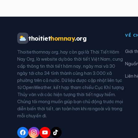
Xã Hòa An
Xã H
Xã Hùng An
Xã H
VỀ C
thoitiet
homnay
.org
Xã Khuôn Lùng
Xã K
Giới t
Thoitiethomnay.org, hay còn gọi là Thời Tiết Hôm
Xã Lao Chải
Xã L
Nay Org, là website dự báo thời tiết Việt Nam, cung
Nguồn 
cấp thông tin thời tiết hôm nay, ngày mai và 30
Xã Lũng Cú
Xã L
ngày tới cho 34 tỉnh thành cùng hơn 3.000 xã
Liên h
phường trên cả nước. Dữ liệu được cập nhật liên tục
Xã Mèo Vạc
Xã M
từ OpenWeather, kết hợp tham chiếu Cục Khí tượng
Thủy văn với các hiện tượng thời tiết nguy hiểm.
Xã Minh Tân
Xã M
Chúng tôi mong muốn giúp bạn chủ động trước mọi
diễn biến thời tiết, an toàn hơn khi ra ngoài và trong
Xã Nậm Dịch
Xã N
mỗi chuyến đi.
Xã Nhữ Khê
Xã N