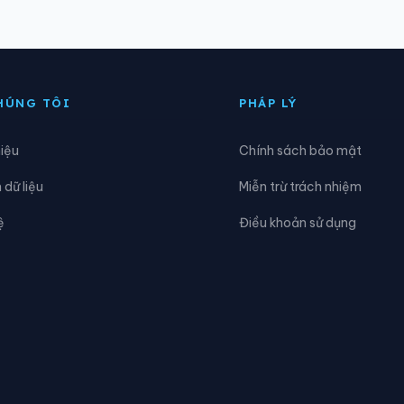
oàng Su Phì
Xã Hồng Sơn
ùng Đức
Xã Hùng Lợi
HÚNG TÔI
PHÁP LÝ
iên Đài
Xã Kiến Thiết
hiệu
Chính sách bảo mật
iên Hiệp
Xã Linh Hồ
dữ liệu
Miễn trừ trách nhiệm
ũng Phìn
Xã Lùng Tám
ệ
Điều khoản sử dụng
inh Ngọc
Xã Minh Quang
inh Thanh
Xã Nà Hang
ghĩa Thuận
Xã Ngọc Đường
iêm Sơn
Xã Pà Vầy Sủ