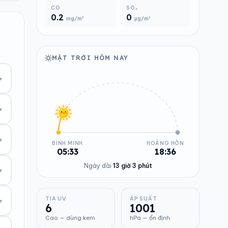
CO
SO₂
0.2
0
mg/m³
µg/m³
MẶT TRỜI HÔM NAY
▾
▾
▾
BÌNH MINH
HOÀNG HÔN
05:33
18:36
Ngày dài
13 giờ 3 phút
▾
TIA UV
ÁP SUẤT
▾
6
1001
Cao — dùng kem
hPa — ổn định