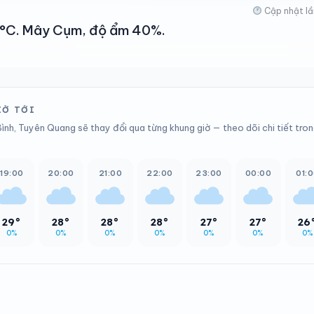
Cập nhật lầ
 41°C. Mây Cụm, độ ẩm 40%.
IỜ TỚI
Bình, Tuyên Quang sẽ thay đổi qua từng khung giờ — theo dõi chi tiết tro
19:00
20:00
21:00
22:00
23:00
00:00
01:
29°
28°
28°
28°
27°
27°
26
0%
0%
0%
0%
0%
0%
0%