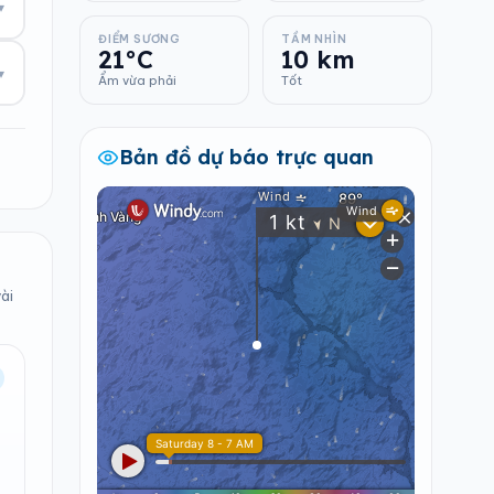
▾
ĐIỂM SƯƠNG
TẦM NHÌN
21°C
10 km
▾
Ẩm vừa phải
Tốt
Bản đồ dự báo trực quan
ài