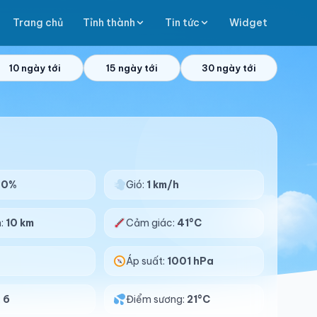
Trang chủ
Tỉnh thành
Tin tức
Widget
10 ngày tới
15 ngày tới
30 ngày tới
40%
Gió:
1 km/h
n:
10 km
Cảm giác:
41°C
Áp suất:
1001 hPa
:
6
Điểm sương:
21°C