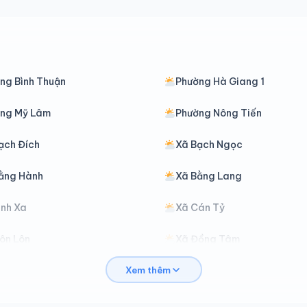
ng Bình Thuận
Phường Hà Giang 1
ng Mỹ Lâm
Phường Nông Tiến
ạch Đích
Xã Bạch Ngọc
ằng Hành
Xã Bằng Lang
ình Xa
Xã Cán Tỷ
ôn Lôn
Xã Đồng Tâm
Xem thêm
ồng Yên
Xã Du Già
iáp Trung
Xã Hàm Yên