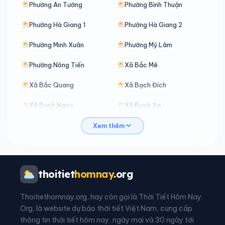
Phường An Tường
Phường Bình Thuận
Phường Hà Giang 1
Phường Hà Giang 2
Phường Minh Xuân
Phường Mỹ Lâm
Phường Nông Tiến
Xã Bắc Mê
Xã Bắc Quang
Xã Bạch Đích
Xã Bạch Ngọc
Xã Bạch Xa
Xã Bản Máy
Xã Bằng Hành
Xem thêm
Xã Bằng Lang
Xã Bình An
Xã Bình Ca
Xã Bình Xa
thoitiet
homnay
.org
Xã Cán Tỷ
Xã Cao Bồ
Thoitiethomnay.org, hay còn gọi là Thời Tiết Hôm Nay
Xã Chiêm Hoá
Xã Côn Lôn
Org, là website dự báo thời tiết Việt Nam, cung cấp
thông tin thời tiết hôm nay, ngày mai và 30 ngày tới