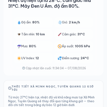
Nhiệt độ hiện tại là 28°C, cảm giác như
31°C. Mây Đen U Ám, độ ẩm 80%.
Độ ẩm:
80%
Gió:
2 km/h
Tầm nhìn:
10 km
Cảm giác:
31°C
Mưa:
80%
Áp suất:
1005 hPa
UV Index:
12
Điểm sương:
24°C
Cập nhật lần cuối: 11:34:04 — 07/08/2026
THỜI TIẾT XÃ MINH NGỌC, TUYÊN QUANG 12 GIỜ
TỚI
Từ mức 27°C hiện tại, nhiệt độ và khả năng mưa tại Xã Minh
Ngọc, Tuyên Quang sẽ thay đổi qua từng khung giờ — theo
dõi chi tiết trong bảng dự báo 12 giờ bên dưới.