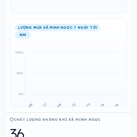
LƯỢNG MƯA XÃ MINH NGỌC 7 NGÀY TỚI
MM
CHẤT LƯỢNG KHÔNG KHÍ XÃ MINH NGỌC
36