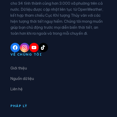
Xã Đồng Tâm
Xã Đông Thọ
cho 34 tỉnh thành cùng hơn 3.000 xã phường trên cả
nước. Dữ liệu được cập nhật liên tục từ OpenWeather,
Xã Đồng Văn
Xã Đồng Yên
kết hợp tham chiếu Cục Khí tượng Thủy văn với các
hiện tượng thời tiết nguy hiểm. Chúng tôi mong muốn
Xã Du Già
Xã Đường Hồng
giúp bạn chủ động trước mọi diễn biến thời tiết, an
Xã Đường Thượng
Xã Giáp Trung
toàn hơn khi ra ngoài và trong mỗi chuyến đi.
Xã Hàm Yên
Xã Hồ Thầu
Xã Hòa An
Xã Hoàng Su Phì
VỀ CHÚNG TÔI
Xã Hồng Sơn
Xã Hồng Thái
Giới thiệu
Xã Hùng An
Xã Hùng Đức
Nguồn dữ liệu
Xã Hùng Lợi
Xã Khâu Vai
Liên hệ
Xã Khuôn Lùng
Xã Kiên Đài
Xã Kiến Thiết
Xã Kim Bình
PHÁP LÝ
Xã Lâm Bình
Xã Lao Chải