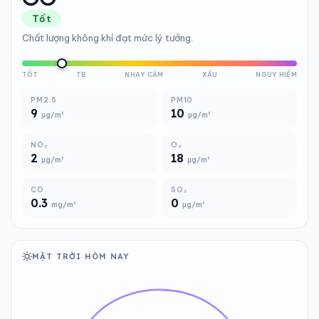
Tốt
Chất lượng không khí đạt mức lý tưởng.
TỐT
TB
NHẠY CẢM
XẤU
NGUY HIỂM
PM2.5
PM10
9
10
µg/m³
µg/m³
NO₂
O₃
2
18
µg/m³
µg/m³
CO
SO₂
0.3
0
mg/m³
µg/m³
MẶT TRỜI HÔM NAY