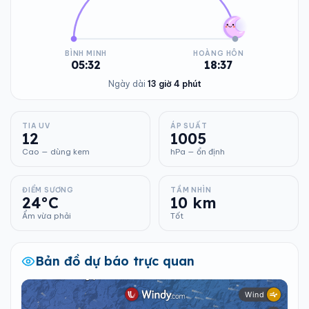
BÌNH MINH
HOÀNG HÔN
05:32
18:37
Ngày dài
13 giờ 4 phút
TIA UV
ÁP SUẤT
12
1005
Cao — dùng kem
hPa — ổn định
ĐIỂM SƯƠNG
TẦM NHÌN
24°C
10 km
Ẩm vừa phải
Tốt
Bản đồ dự báo trực quan