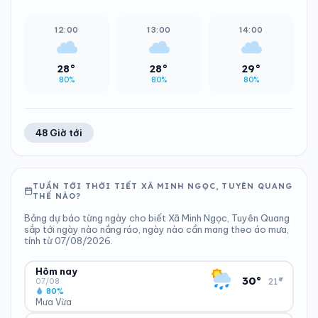
12:00
13:00
14:00
28°
28°
29°
80%
80%
80%
48 Giờ tới
TUẦN TỚI THỜI TIẾT XÃ MINH NGỌC, TUYÊN QUANG
THẾ NÀO?
Bảng dự báo từng ngày cho biết Xã Minh Ngọc, Tuyên Quang
sắp tới ngày nào nắng ráo, ngày nào cần mang theo áo mưa,
tính từ 07/08/2026.
Hôm nay
▾
30°
21°
07/08
80%
Mưa Vừa