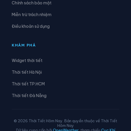
Chính sách bảo mật
Xã Liên Hiệp
Xã Linh Hồ
Miễn trừ trách nhiệm
Xã Lực Hành
Xã Lũng Cú
Điều khoản sử dụng
Xã Lũng Phìn
Xã Lùng Tám
Xã Mậu Duệ
Xã Mèo Vạc
KHÁM PHÁ
Xã Minh Quang
Xã Minh Sơn
Widget thời tiết
Xã Minh Tân
Xã Minh Thanh
Thời tiết Hà Nội
Xã Nà Hang
Xã Nấm Dẩn
Thời tiết TP.HCM
Xã Nậm Dịch
Xã Nghĩa Thuận
Thời tiết Đà Nẵng
Xã Ngọc Đường
Xã Ngọc Long
Xã Nhữ Khê
Xã Niêm Sơn
© 2026 Thời Tiết Hôm Nay. Bản quyền thuộc về Thời Tiết
Hôm Nay
Xã Pà Vầy Sủ
Xã Phố Bảng
Dữ liệu cung cấp bởi
OpenWeather
, tham chiếu
Cục Khí