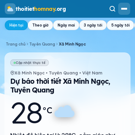
thoitiet
homnay
.org
Hiện tại
Theo giờ
Ngày mai
3 ngày tới
5 ngày tới
Trang chủ
Tuyên Quang
Xã Minh Ngọc
Cập nhật thực tế
Xã Minh Ngọc • Tuyên Quang • Việt Nam
Dự báo thời tiết Xã Minh Ngọc,
Tuyên Quang
28
°C