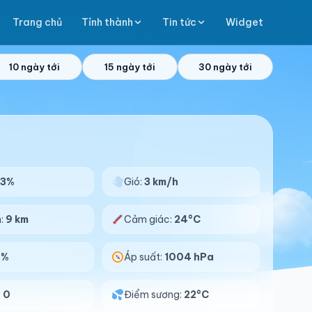
Trang chủ
Tỉnh thành
Tin tức
Widget
10 ngày tới
15 ngày tới
30 ngày tới
93%
Gió:
3 km/h
n:
9 km
Cảm giác:
24°C
0%
Áp suất:
1004 hPa
:
0
Điểm sương:
22°C