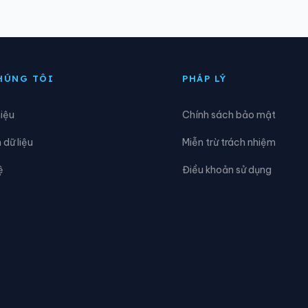
ồng Sơn
Xã Hồng Thái
ùng Lợi
Xã Khâu Vai
HÚNG TÔI
PHÁP LÝ
iến Thiết
Xã Kim Bình
hiệu
Chính sách bảo mật
iên Hiệp
Xã Linh Hồ
dữ liệu
Miễn trừ trách nhiệm
ũng Phìn
Xã Lùng Tám
ệ
Điều khoản sử dụng
inh Ngọc
Xã Minh Quang
inh Thanh
Xã Nà Hang
ghĩa Thuận
Xã Ngọc Đường
iêm Sơn
Xã Pà Vầy Sủ