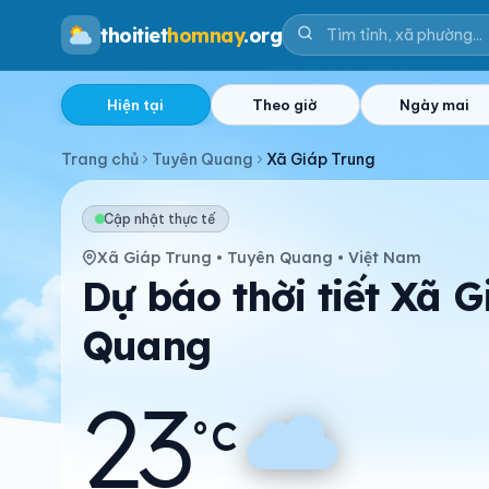
thoitiet
homnay
.org
Hiện tại
Theo giờ
Ngày mai
Trang chủ
Tuyên Quang
Xã Giáp Trung
Cập nhật thực tế
Xã Giáp Trung • Tuyên Quang • Việt Nam
Dự báo thời tiết Xã 
Quang
23
°C