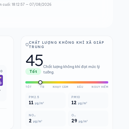
n cuối: 18:12:57 — 07/08/2026
CHẤT LƯỢNG KHÔNG KHÍ XÃ GIÁP
TRUNG
45
Chất lượng không khí đạt mức lý
00
Tốt
tưởng.
TỐT
TB
NHẠY CẢM
XẤU
NGUY HIỂM
°
PM2.5
PM10
11
12
µg/m³
µg/m³
NO₂
O₃
2
29
µg/m³
µg/m³