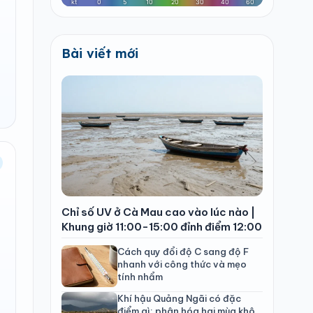
Bài viết mới
Chỉ số UV ở Cà Mau cao vào lúc nào |
Khung giờ 11:00-15:00 đỉnh điểm 12:00
Cách quy đổi độ C sang độ F
nhanh với công thức và mẹo
tính nhẩm
Khí hậu Quảng Ngãi có đặc
điểm gì: phân hóa hai mùa khô