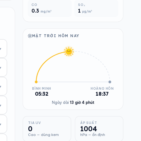
CO
SO₂
0.3
1
mg/m³
µg/m³
MẶT TRỜI HÔM NAY
▾
▾
▾
BÌNH MINH
HOÀNG HÔN
05:32
18:37
Ngày dài
13 giờ 4 phút
▾
TIA UV
ÁP SUẤT
▾
0
1004
Cao — dùng kem
hPa — ổn định