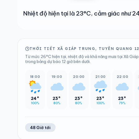
Nhiệt độ hiện tại là 23°C, cảm giác như
THỜI TIẾT XÃ GIÁP TRUNG, TUYÊN QUANG 1
Từ mức 26°C hiện tại, nhiệt độ và khả năng mưa tại Xã Giáp
trong bảng dự báo 12 giờ bên dưới.
18:00
19:00
20:00
21:00
22:00
24°
23°
23°
23°
23°
100%
80%
80%
100%
79%
48 Giờ tới