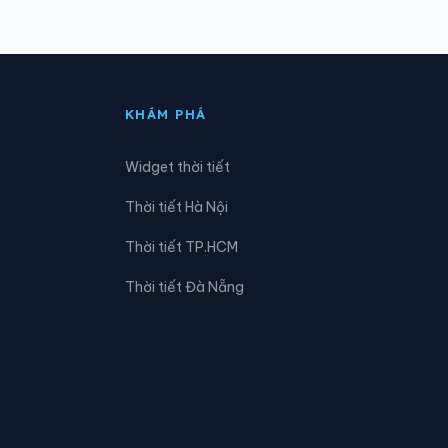
Xã Hùng An
Xã Khuôn Lùng
KHÁM PHÁ
Xã Lâm Bình
Widget thời tiết
Xã Lực Hành
Thời tiết Hà Nội
Xã Mậu Duệ
Thời tiết TP.HCM
Xã Minh Sơn
Thời tiết Đà Nẵng
Xã Nấm Dẩn
Xã Ngọc Long
Xã Phố Bảng