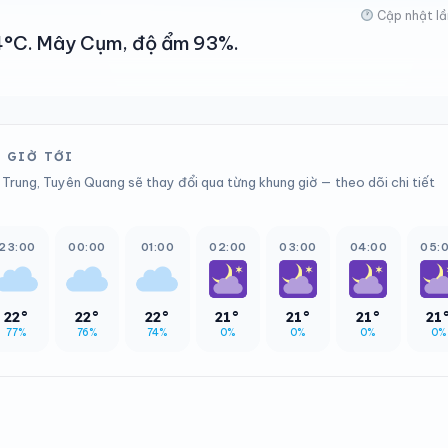
Cập nhật lầ
 24°C. Mây Cụm, độ ẩm 93%.
2 GIỜ TỚI
 Trung, Tuyên Quang sẽ thay đổi qua từng khung giờ — theo dõi chi tiết
23:00
00:00
01:00
02:00
03:00
04:00
05:
22°
22°
22°
21°
21°
21°
21
77%
76%
74%
0%
0%
0%
0%