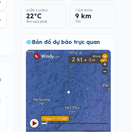
▾
ĐIỂM SƯƠNG
TẦM NHÌN
22°C
9 km
▾
Ẩm vừa phải
Tốt
Bản đồ dự báo trực quan
g