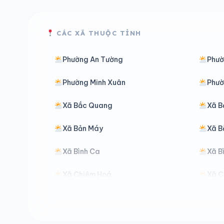
CÁC XÃ THUỘC TỈNH
Phường An Tường
Phườ
Phường Minh Xuân
Phườ
Xã Bắc Quang
Xã B
Xã Bản Máy
Xã B
Xã Bình Ca
Xã B
Xã Chiêm Hoá
Xã C
Xã Đồng Văn
Xã Đ
Xã Đường Thượng
Xã H