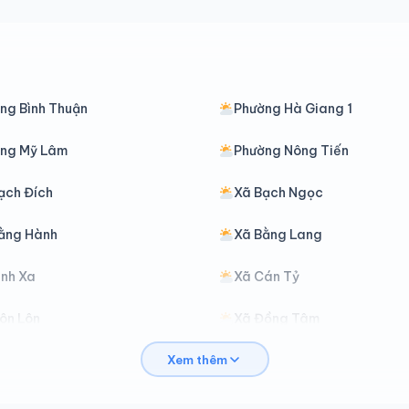
ng Bình Thuận
Phường Hà Giang 1
ng Mỹ Lâm
Phường Nông Tiến
ạch Đích
Xã Bạch Ngọc
ằng Hành
Xã Bằng Lang
ình Xa
Xã Cán Tỷ
ôn Lôn
Xã Đồng Tâm
Xem thêm
ồng Yên
Xã Du Già
àm Yên
Xã Hồ Thầu