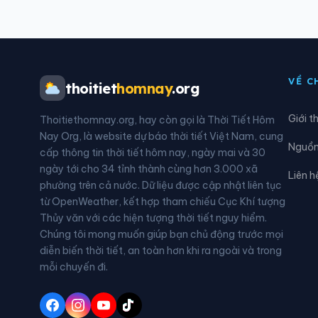
Xã Hoàng Su Phì
Xã H
Xã Hùng Đức
Xã H
VỀ C
thoitiet
homnay
.org
Xã Kiên Đài
Xã K
Giới t
Thoitiethomnay.org, hay còn gọi là Thời Tiết Hôm
Xã Lao Chải
Xã L
Nay Org, là website dự báo thời tiết Việt Nam, cung
Nguồn 
cấp thông tin thời tiết hôm nay, ngày mai và 30
Xã Lũng Cú
Xã L
ngày tới cho 34 tỉnh thành cùng hơn 3.000 xã
Liên h
phường trên cả nước. Dữ liệu được cập nhật liên tục
Xã Mèo Vạc
Xã M
từ OpenWeather, kết hợp tham chiếu Cục Khí tượng
Thủy văn với các hiện tượng thời tiết nguy hiểm.
Xã Minh Tân
Xã M
Chúng tôi mong muốn giúp bạn chủ động trước mọi
diễn biến thời tiết, an toàn hơn khi ra ngoài và trong
Xã Nậm Dịch
Xã N
mỗi chuyến đi.
Xã Nhữ Khê
Xã N