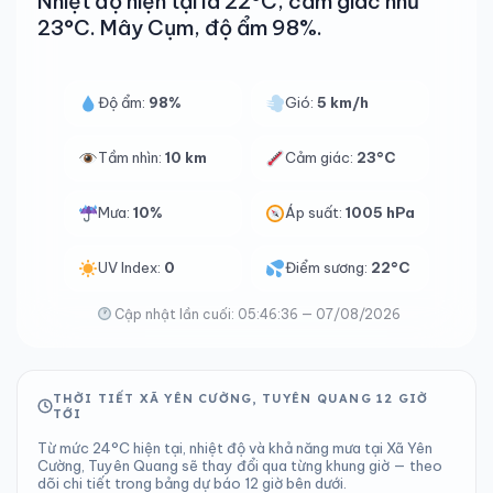
Nhiệt độ hiện tại là 22°C, cảm giác như
23°C. Mây Cụm, độ ẩm 98%.
Độ ẩm:
98%
Gió:
5 km/h
Tầm nhìn:
10 km
Cảm giác:
23°C
Mưa:
10%
Áp suất:
1005 hPa
UV Index:
0
Điểm sương:
22°C
Cập nhật lần cuối: 05:46:36 — 07/08/2026
THỜI TIẾT XÃ YÊN CƯỜNG, TUYÊN QUANG 12 GIỜ
TỚI
Từ mức 24°C hiện tại, nhiệt độ và khả năng mưa tại Xã Yên
Cường, Tuyên Quang sẽ thay đổi qua từng khung giờ — theo
dõi chi tiết trong bảng dự báo 12 giờ bên dưới.