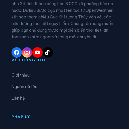
Xã Đồng Tâm
Xã Đông Thọ
cho 34 tỉnh thành cùng hơn 3.000 xã phường trên cả
nước. Dữ liệu được cập nhật liên tục từ OpenWeather,
Xã Đồng Văn
Xã Đồng Yên
kết hợp tham chiếu Cục Khí tượng Thủy văn với các
hiện tượng thời tiết nguy hiểm. Chúng tôi mong muốn
Xã Du Già
Xã Đường Hồng
giúp bạn chủ động trước mọi diễn biến thời tiết, an
Xã Đường Thượng
Xã Giáp Trung
toàn hơn khi ra ngoài và trong mỗi chuyến đi.
Xã Hàm Yên
Xã Hồ Thầu
Xã Hòa An
Xã Hoàng Su Phì
VỀ CHÚNG TÔI
Xã Hồng Sơn
Xã Hồng Thái
Giới thiệu
Xã Hùng An
Xã Hùng Đức
Nguồn dữ liệu
Xã Hùng Lợi
Xã Khâu Vai
Liên hệ
Xã Khuôn Lùng
Xã Kiên Đài
Xã Kiến Thiết
Xã Kim Bình
PHÁP LÝ
Xã Lâm Bình
Xã Lao Chải