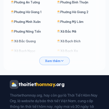
Phường An Tường
Phường Bình Thuận
Phường Hà Giang 1
Phường Hà Giang 2
Phường Minh Xuân
Phường Mỹ Lâm
Phường Nông Tiến
Xã Bắc Mê
Xã Bắc Quang
Xã Bạch Đích
Xã Bạch Ngọc
Xã Bạch Xa
Xã Bản Máy
Xã Bằng Hành
Xem thêm
Xã Bằng Lang
Xã Bình An
Xã Bình Ca
Xã Bình Xa
thoitiet
homnay
.org
Xã Cán Tỷ
Xã Cao Bồ
Thoitiethomnay.org, hay còn gọi là Thời Tiết Hôm Nay
Xã Chiêm Hoá
Xã Côn Lôn
Org, là website dự báo thời tiết Việt Nam, cung cấp
thông tin thời tiết hôm nay, ngày mai và 30 ngày tới