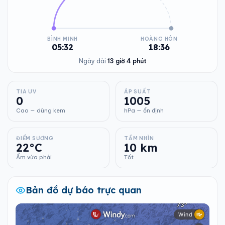
BÌNH MINH
HOÀNG HÔN
05:32
18:36
Ngày dài
13 giờ 4 phút
TIA UV
ÁP SUẤT
0
1005
Cao — dùng kem
hPa — ổn định
ĐIỂM SƯƠNG
TẦM NHÌN
22°C
10 km
Ẩm vừa phải
Tốt
Bản đồ dự báo trực quan