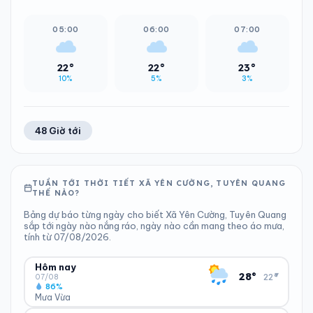
05:00
06:00
07:00
22°
22°
23°
10%
5%
3%
48 Giờ tới
TUẦN TỚI THỜI TIẾT XÃ YÊN CƯỜNG, TUYÊN QUANG
THẾ NÀO?
Bảng dự báo từng ngày cho biết Xã Yên Cường, Tuyên Quang
sắp tới ngày nào nắng ráo, ngày nào cần mang theo áo mưa,
tính từ 07/08/2026.
Hôm nay
▾
28°
22°
07/08
86%
Mưa Vừa