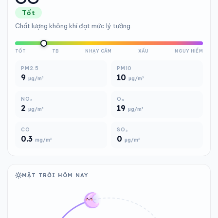
Tốt
Chất lượng không khí đạt mức lý tưởng.
TỐT
TB
NHẠY CẢM
XẤU
NGUY HIỂM
PM2.5
PM10
9
10
µg/m³
µg/m³
NO₂
O₃
2
19
µg/m³
µg/m³
CO
SO₂
0.3
0
mg/m³
µg/m³
MẶT TRỜI HÔM NAY