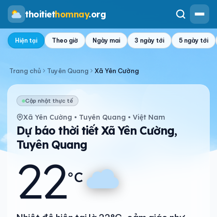
thoitiet
homnay
.org
Hiện tại
Theo giờ
Ngày mai
3 ngày tới
5 ngày tới
Trang chủ
Tuyên Quang
Xã Yên Cường
Cập nhật thực tế
Xã Yên Cường • Tuyên Quang • Việt Nam
Dự báo thời tiết Xã Yên Cường,
Tuyên Quang
22
°C