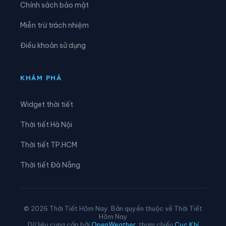
Chính sách bảo mật
Xã Liên Hiệp
Xã Linh Hồ
Miễn trừ trách nhiệm
Xã Lực Hành
Xã Lũng Cú
Điều khoản sử dụng
Xã Lũng Phìn
Xã Lùng Tám
Xã Mậu Duệ
Xã Mèo Vạc
KHÁM PHÁ
Xã Minh Ngọc
Xã Minh Quang
Widget thời tiết
Xã Minh Sơn
Xã Minh Tân
Thời tiết Hà Nội
Xã Minh Thanh
Xã Nà Hang
Thời tiết TP.HCM
Xã Nấm Dẩn
Xã Nậm Dịch
Thời tiết Đà Nẵng
Xã Nghĩa Thuận
Xã Ngọc Đường
Xã Ngọc Long
Xã Nhữ Khê
© 2026 Thời Tiết Hôm Nay. Bản quyền thuộc về Thời Tiết
Hôm Nay
Xã Niêm Sơn
Xã Pà Vầy Sủ
Dữ liệu cung cấp bởi
OpenWeather
, tham chiếu
Cục Khí