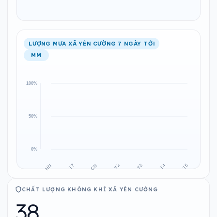
LƯỢNG MƯA XÃ YÊN CƯỜNG 7 NGÀY TỚI
MM
CHẤT LƯỢNG KHÔNG KHÍ XÃ YÊN CƯỜNG
38