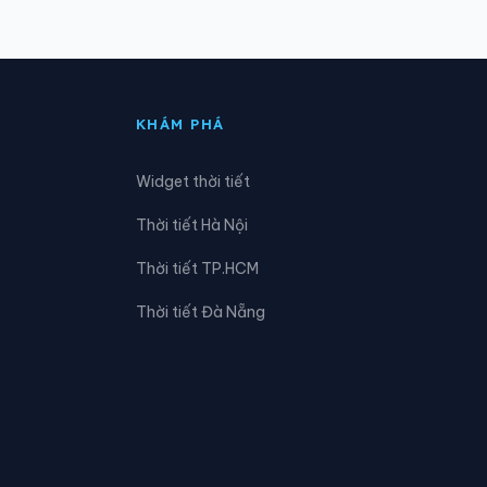
Xã Cờ Đỏ
Xã Đông Hiệp
KHÁM PHÁ
Xã Hiệp Hưng
Widget thời tiết
Xã Hòa Tú
Thời tiết Hà Nội
Xã Lịch Hội Thượng
Thời tiết TP.HCM
Xã Lương Tâm
Thời tiết Đà Nẵng
Xã Ngọc Tố
Xã Phong Điền
Xã Phú Tâm