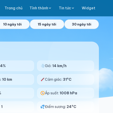
Trang chủ
Tỉnh thành
Tin tức
Widget
10 ngày tới
15 ngày tới
30 ngày tới
84%
Gió:
14 km/h
n:
10 km
Cảm giác:
31°C
%
Áp suất:
1008 hPa
:
1
Điểm sương:
24°C