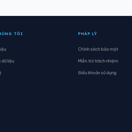
n Thạnh
Xã Châu Thành
ại Hải
Xã Đại Ngãi
HÚNG TÔI
PHÁP LÝ
ông Thuận
Xã Gia Hòa
hiệu
Chính sách bảo mật
òa An
Xã Hỏa Lựu
dữ liệu
Miễn trừ trách nhiệm
ai Hòa
Xã Lâm Tân
ệ
Điều khoản sử dụng
ong Hưng
Xã Long Phú
ỹ Phước
Xã Mỹ Tú
hơn Mỹ
Xã Nhu Gia
hú Hữu
Xã Phú Lộc