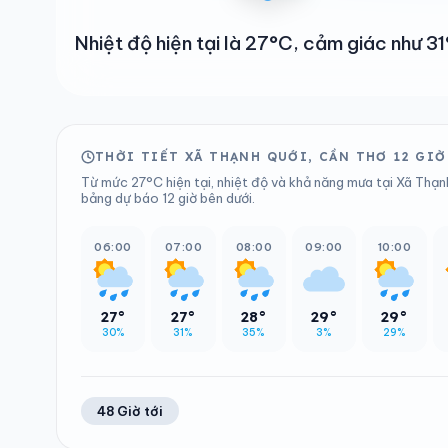
Nhiệt độ hiện tại là 27°C, cảm giác như 
THỜI TIẾT XÃ THẠNH QUỚI, CẦN THƠ 12 GIỜ
Từ mức 27°C hiện tại, nhiệt độ và khả năng mưa tại Xã Thạn
bảng dự báo 12 giờ bên dưới.
06:00
07:00
08:00
09:00
10:00
27°
27°
28°
29°
29°
30%
31%
35%
3%
29%
48 Giờ tới