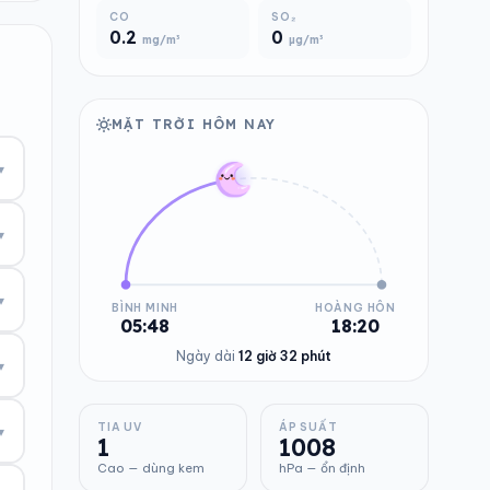
CO
SO₂
0.2
0
mg/m³
µg/m³
MẶT TRỜI HÔM NAY
▾
▾
▾
BÌNH MINH
HOÀNG HÔN
05:48
18:20
Ngày dài
12 giờ 32 phút
▾
TIA UV
ÁP SUẤT
▾
1
1008
Cao — dùng kem
hPa — ổn định