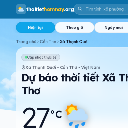
thoitiet
homnay
.org
Hiện tại
Theo giờ
Ngày mai
Trang chủ
Cần Thơ
Xã Thạnh Quới
Cập nhật thực tế
Xã Thạnh Quới • Cần Thơ • Việt Nam
Dự báo thời tiết Xã 
Thơ
27
°C