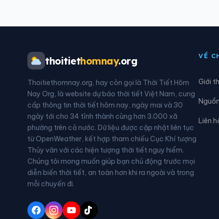
Xã An Ninh
Xã A
Xã Cù Lao Dung
Xã Đ
VỀ C
thoitiet
homnay
.org
Xã Đông Phước
Xã Đ
Giới t
Thoitiethomnay.org, hay còn gọi là Thời Tiết Hôm
Xã Hồ Đắc Kiện
Xã H
Nay Org, là website dự báo thời tiết Việt Nam, cung
Nguồn 
cấp thông tin thời tiết hôm nay, ngày mai và 30
Xã Kế Sách
Xã L
ngày tới cho 34 tỉnh thành cùng hơn 3.000 xã
Liên h
phường trên cả nước. Dữ liệu được cập nhật liên tục
Xã Liêu Tú
Xã L
từ OpenWeather, kết hợp tham chiếu Cục Khí tượng
Thủy văn với các hiện tượng thời tiết nguy hiểm.
Xã Mỹ Hương
Xã M
Chúng tôi mong muốn giúp bạn chủ động trước mọi
diễn biến thời tiết, an toàn hơn khi ra ngoài và trong
Xã Nhơn Ái
Xã N
mỗi chuyến đi.
Xã Phong Nẫm
Xã P