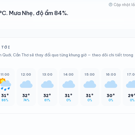
Cập nhật lầ
31°C. Mưa Nhẹ, độ ẩm 84%.
 TỚI
h Quới, Cần Thơ sẽ thay đổi qua từng khung giờ — theo dõi chi tiết trong
11:00
12:00
13:00
14:00
15:00
16:00
17:
31°
32°
32°
31°
31°
30°
29
86%
74%
61%
0%
0%
0%
0%