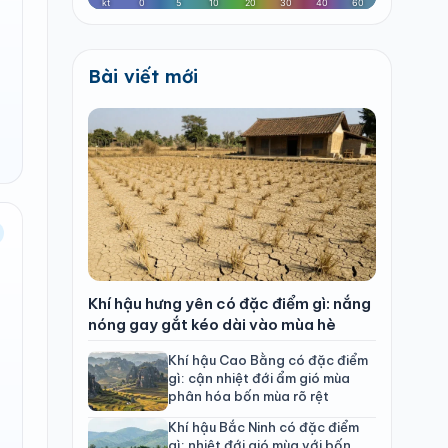
Bài viết mới
Khí hậu hưng yên có đặc điểm gì: nắng
nóng gay gắt kéo dài vào mùa hè
Khí hậu Cao Bằng có đặc điểm
gì: cận nhiệt đới ẩm gió mùa
phân hóa bốn mùa rõ rệt
Khí hậu Bắc Ninh có đặc điểm
gì: nhiệt đới gió mùa với bốn