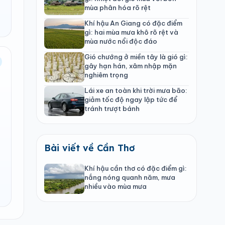
mùa phân hóa rõ rệt
Khí hậu An Giang có đặc điểm
gì: hai mùa mưa khô rõ rệt và
mùa nước nổi độc đáo
Gió chướng ở miền tây là gió gì:
gây hạn hán, xâm nhập mặn
nghiêm trọng
Lái xe an toàn khi trời mưa bão:
giảm tốc độ ngay lập tức để
tránh trượt bánh
Bài viết về Cần Thơ
Khí hậu cần thơ có đặc điểm gì:
nắng nóng quanh năm, mưa
nhiều vào mùa mưa