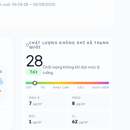
n cuối: 06:04:28 — 06/08/2026
CHẤT LƯỢNG KHÔNG KHÍ XÃ THẠNH
QUỚI
28
Chất lượng không khí đạt mức lý
00
Tốt
tưởng.
TỐT
TB
NHẠY CẢM
XẤU
NGUY HIỂM
°
PM2.5
PM10
7
8
µg/m³
µg/m³
NO₂
O₃
1
62
µg/m³
µg/m³