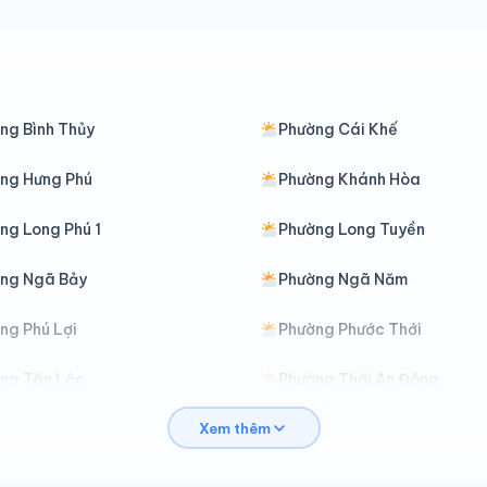
ng Bình Thủy
Phường Cái Khế
ng Hưng Phú
Phường Khánh Hòa
ng Long Phú 1
Phường Long Tuyền
ng Ngã Bảy
Phường Ngã Năm
ng Phú Lợi
Phường Phước Thới
ng Tân Lộc
Phường Thới An Đông
Xem thêm
ng Thuận Hưng
Phường Trung Nhứt
ng Vĩnh Châu
Phường Vĩnh Phước