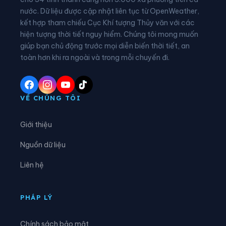
nước. Dữ liệu được cập nhật liên tục từ OpenWeather,
Phường Thuận Hưng
Phường Trung Nhứt
kết hợp tham chiếu Cục Khí tượng Thủy văn với các
hiện tượng thời tiết nguy hiểm. Chúng tôi mong muốn
Phường Vị Tân
Phường Vị Thanh
giúp bạn chủ động trước mọi diễn biến thời tiết, an
Phường Vĩnh Châu
Phường Vĩnh Phước
toàn hơn khi ra ngoài và trong mỗi chuyến đi.
Xã An Lạc Thôn
Xã An Ninh
Xã An Thạnh
Xã Châu Thành
VỀ CHÚNG TÔI
Xã Cờ Đỏ
Xã Cù Lao Dung
Giới thiệu
Xã Đại Hải
Xã Đại Ngãi
Nguồn dữ liệu
Xã Đông Hiệp
Xã Đông Phước
Liên hệ
Xã Đông Thuận
Xã Gia Hòa
Xã Hiệp Hưng
Xã Hồ Đắc Kiện
PHÁP LÝ
Xã Hòa An
Xã Hỏa Lựu
Chính sách bảo mật