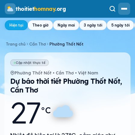
thoitiet
homnay
.org
Hiện tại
Theo giờ
Ngày mai
3 ngày tới
5 ngày tới
Trang chủ
Cần Thơ
Phường Thốt Nốt
Cập nhật thực tế
Phường Thốt Nốt • Cần Thơ • Việt Nam
Dự báo thời tiết Phường Thốt Nốt,
Cần Thơ
27
°C