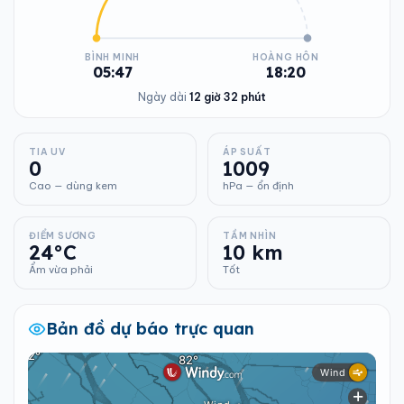
BÌNH MINH
HOÀNG HÔN
05:47
18:20
Ngày dài
12 giờ 32 phút
TIA UV
ÁP SUẤT
0
1009
Cao — dùng kem
hPa — ổn định
ĐIỂM SƯƠNG
TẦM NHÌN
24°C
10 km
Ẩm vừa phải
Tốt
Bản đồ dự báo trực quan