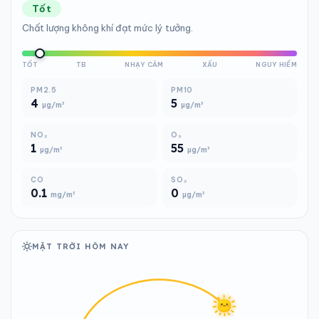
Tốt
Chất lượng không khí đạt mức lý tưởng.
TỐT
TB
NHẠY CẢM
XẤU
NGUY HIỂM
PM2.5
PM10
4
5
µg/m³
µg/m³
NO₂
O₃
1
55
µg/m³
µg/m³
CO
SO₂
0.1
0
mg/m³
µg/m³
MẶT TRỜI HÔM NAY