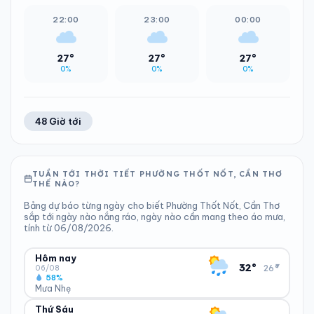
22:00
23:00
00:00
27°
27°
27°
0%
0%
0%
48 Giờ tới
TUẦN TỚI THỜI TIẾT PHƯỜNG THỐT NỐT, CẦN THƠ
THẾ NÀO?
Bảng dự báo từng ngày cho biết Phường Thốt Nốt, Cần Thơ
sắp tới ngày nào nắng ráo, ngày nào cần mang theo áo mưa,
tính từ 06/08/2026.
Hôm nay
▾
32°
26°
06/08
58%
Mưa Nhẹ
Thứ Sáu
ĐỘ ẨM
GIÓ