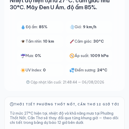
Nhiệt độ hiện tại là 27°C, cảm giác như
30°C. Mây Đen U Ám, độ ẩm 85%.
Độ ẩm:
85%
Gió:
9 km/h
Tầm nhìn:
10 km
Cảm giác:
30°C
Mưa:
0%
Áp suất:
1009 hPa
UV Index:
0
Điểm sương:
24°C
Cập nhật lần cuối: 21:48:44 — 06/08/2026
THỜI TIẾT PHƯỜNG THỐT NỐT, CẦN THƠ 12 GIỜ TỚI
Từ mức 27°C hiện tại, nhiệt độ và khả năng mưa tại Phường
Thốt Nốt, Cần Thơ sẽ thay đổi qua từng khung giờ — theo dõi
chi tiết trong bảng dự báo 12 giờ bên dưới.