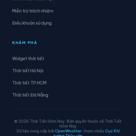
Xã Hòa Tú
Xã Kế Sách
Miễn trừ trách nhiệm
Xã Lai Hòa
Xã Lâm Tân
Điều khoản sử dụng
Xã Lịch Hội Thượng
Xã Liêu Tú
Xã Long Hưng
Xã Long Phú
KHÁM PHÁ
Xã Lương Tâm
Xã Mỹ Hương
Widget thời tiết
Xã Mỹ Phước
Xã Mỹ Tú
Thời tiết Hà Nội
Xã Ngọc Tố
Xã Nhơn Ái
Thời tiết TP.HCM
Xã Nhơn Mỹ
Xã Nhu Gia
Thời tiết Đà Nẵng
Xã Phong Điền
Xã Phong Nẫm
Xã Phú Hữu
Xã Phú Lộc
© 2026 Thời Tiết Hôm Nay. Bản quyền thuộc về Thời Tiết
Hôm Nay
Xã Phú Tâm
Xã Phụng Hiệp
Dữ liệu cung cấp bởi
OpenWeather
, tham chiếu
Cục Khí
tượng Thủy văn