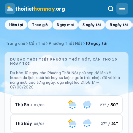
thoitiet
homnay
.org
Hiện tại
Theo giờ
Ngày mai
3 ngày tới
5 ngày tới
Trang chủ
Cần Thơ
Phường Thốt Nốt
10 ngày tới
DỰ BÁO THỜI TIẾT PHƯỜNG THỐT NỐT, CẦN THƠ 10
NGÀY TỚI
Dự báo 10 ngày cho Phường Thốt Nốt phù hợp để lên kế
hoạch du lịch, cưới hỏi hay sự kiện ngoài trời: nhiệt độ và khả
năng mưa của từng ngày, cập nhật lúc 21:56:17 —
07/08/2026.
30°
Thứ Sáu
27° /
07/08
31°
Thứ Bảy
27° /
08/08
Ngày/đêm
Sáng/tối
30°/27°
28°/28°