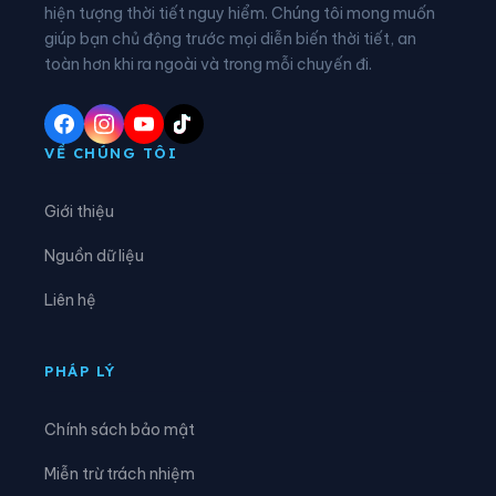
hiện tượng thời tiết nguy hiểm. Chúng tôi mong muốn
Phường Vị Tân
Phường Vị Thanh
giúp bạn chủ động trước mọi diễn biến thời tiết, an
Phường Vĩnh Châu
Phường Vĩnh Phước
toàn hơn khi ra ngoài và trong mỗi chuyến đi.
Xã An Lạc Thôn
Xã An Ninh
Xã An Thạnh
Xã Châu Thành
VỀ CHÚNG TÔI
Xã Cờ Đỏ
Xã Cù Lao Dung
Giới thiệu
Xã Đại Hải
Xã Đại Ngãi
Nguồn dữ liệu
Xã Đông Hiệp
Xã Đông Phước
Liên hệ
Xã Đông Thuận
Xã Gia Hòa
Xã Hiệp Hưng
Xã Hồ Đắc Kiện
PHÁP LÝ
Xã Hòa An
Xã Hỏa Lựu
Chính sách bảo mật
Xã Hòa Tú
Xã Kế Sách
Miễn trừ trách nhiệm