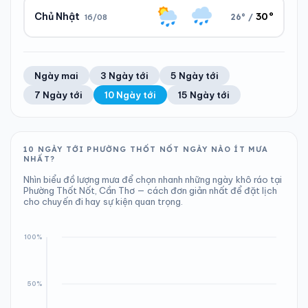
30°
Chủ Nhật
26° /
16/08
Ngày/đêm
Sáng/tối
Áp suất
Gió
30°/26°
26°/27°
1009 hPa
15 km/h
Ngày/đêm
Sáng/tối
Áp suất
Gió
Ngày mai
3 Ngày tới
5 Ngày tới
30°/26°
26°/28°
1009 hPa
15 km/h
7 Ngày tới
10 Ngày tới
15 Ngày tới
Áp suất
Gió
1009 hPa
17 km/h
10 NGÀY TỚI PHƯỜNG THỐT NỐT NGÀY NÀO ÍT MƯA
NHẤT?
Nhìn biểu đồ lượng mưa để chọn nhanh những ngày khô ráo tại
Phường Thốt Nốt, Cần Thơ — cách đơn giản nhất để đặt lịch
cho chuyến đi hay sự kiện quan trọng.