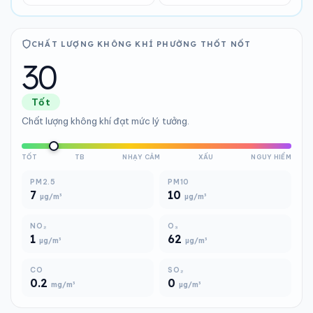
CHẤT LƯỢNG KHÔNG KHÍ PHƯỜNG THỐT NỐT
30
Tốt
Chất lượng không khí đạt mức lý tưởng.
TỐT
TB
NHẠY CẢM
XẤU
NGUY HIỂM
PM2.5
PM10
7
10
µg/m³
µg/m³
NO₂
O₃
1
62
µg/m³
µg/m³
CO
SO₂
0.2
0
mg/m³
µg/m³