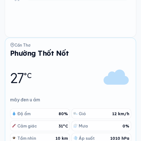
Cần Thơ
Phường Thốt Nốt
27
°C
mây đen u ám
Độ ẩm
80%
Gió
12 km/h
Cảm giác
31°C
Mưa
0%
Tầm nhìn
10 km
Áp suất
1010 hPa