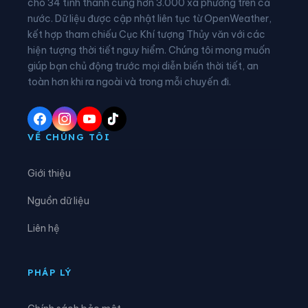
cho 34 tỉnh thành cùng hơn 3.000 xã phường trên cả
nước. Dữ liệu được cập nhật liên tục từ OpenWeather,
Phường Thuận Hưng
Phường Trung Nhứt
kết hợp tham chiếu Cục Khí tượng Thủy văn với các
hiện tượng thời tiết nguy hiểm. Chúng tôi mong muốn
Phường Vị Tân
Phường Vị Thanh
giúp bạn chủ động trước mọi diễn biến thời tiết, an
Phường Vĩnh Châu
Phường Vĩnh Phước
toàn hơn khi ra ngoài và trong mỗi chuyến đi.
Xã An Lạc Thôn
Xã An Ninh
Xã An Thạnh
Xã Châu Thành
VỀ CHÚNG TÔI
Xã Cờ Đỏ
Xã Cù Lao Dung
Giới thiệu
Xã Đại Hải
Xã Đại Ngãi
Nguồn dữ liệu
Xã Đông Hiệp
Xã Đông Phước
Liên hệ
Xã Đông Thuận
Xã Gia Hòa
Xã Hiệp Hưng
Xã Hồ Đắc Kiện
PHÁP LÝ
Xã Hòa An
Xã Hỏa Lựu