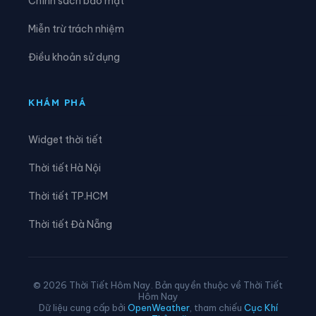
Chính sách bảo mật
Xã Hòa Tú
Xã Kế Sách
Miễn trừ trách nhiệm
Xã Lai Hòa
Xã Lâm Tân
Điều khoản sử dụng
Xã Lịch Hội Thượng
Xã Liêu Tú
Xã Long Hưng
Xã Long Phú
KHÁM PHÁ
Xã Lương Tâm
Xã Mỹ Hương
Widget thời tiết
Xã Mỹ Phước
Xã Mỹ Tú
Thời tiết Hà Nội
Xã Ngọc Tố
Xã Nhơn Ái
Thời tiết TP.HCM
Xã Nhơn Mỹ
Xã Nhu Gia
Thời tiết Đà Nẵng
Xã Phong Điền
Xã Phong Nẫm
Xã Phú Hữu
Xã Phú Lộc
© 2026 Thời Tiết Hôm Nay. Bản quyền thuộc về Thời Tiết
Hôm Nay
Xã Phú Tâm
Xã Phụng Hiệp
Dữ liệu cung cấp bởi
OpenWeather
, tham chiếu
Cục Khí