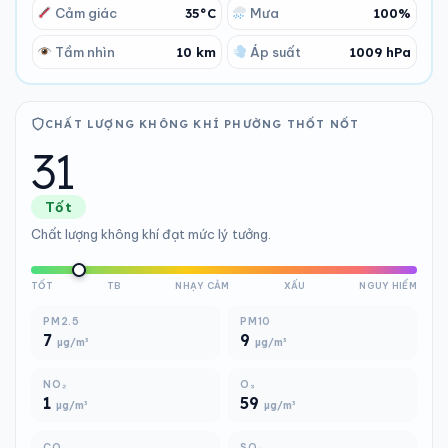
Cảm giác
35°C
Mưa
100%
Tầm nhìn
10 km
Áp suất
1009 hPa
CHẤT LƯỢNG KHÔNG KHÍ PHƯỜNG THỐT NỐT
31
Tốt
Chất lượng không khí đạt mức lý tưởng.
TỐT
TB
NHẠY CẢM
XẤU
NGUY HIỂM
PM2.5
PM10
7
9
µg/m³
µg/m³
NO₂
O₃
1
59
µg/m³
µg/m³
CO
SO₂