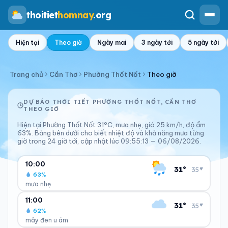
thoitiet
homnay
.org
Hiện tại
Theo giờ
Ngày mai
3 ngày tới
5 ngày tới
Trang chủ
Cần Thơ
Phường Thốt Nốt
Theo giờ
DỰ BÁO THỜI TIẾT PHƯỜNG THỐT NỐT, CẦN THƠ
THEO GIỜ
Hiện tại Phường Thốt Nốt 31°C, mưa nhẹ, gió 25 km/h, độ ẩm
63%. Bảng bên dưới cho biết nhiệt độ và khả năng mưa từng
giờ trong 24 giờ tới, cập nhật lúc 09:55:13 — 06/08/2026.
10:00
31°
▾
35°
63%
mưa nhẹ
CẢM GIÁC
ĐỘ ẨM
11:00
31°
▾
35°
35°C
63%
62%
Nóng hơn thực tế
Dễ chịu
mây đen u ám