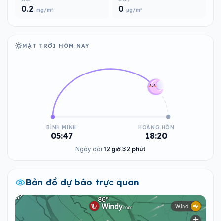
0.2
0
mg/m³
µg/m³
MẶT TRỜI HÔM NAY
BÌNH MINH
HOÀNG HÔN
05:47
18:20
Ngày dài
12 giờ 32 phút
Bản đồ dự báo trực quan