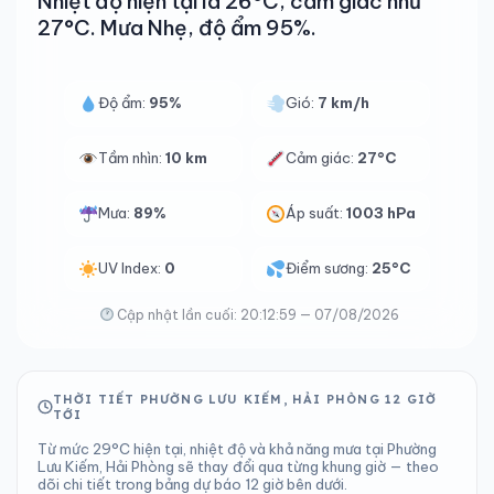
Nhiệt độ hiện tại là 26°C, cảm giác như
27°C. Mưa Nhẹ, độ ẩm 95%.
Độ ẩm:
95%
Gió:
7 km/h
Tầm nhìn:
10 km
Cảm giác:
27°C
Mưa:
89%
Áp suất:
1003 hPa
UV Index:
0
Điểm sương:
25°C
Cập nhật lần cuối: 20:12:59 — 07/08/2026
THỜI TIẾT PHƯỜNG LƯU KIẾM, HẢI PHÒNG 12 GIỜ
TỚI
Từ mức 29°C hiện tại, nhiệt độ và khả năng mưa tại Phường
Lưu Kiếm, Hải Phòng sẽ thay đổi qua từng khung giờ — theo
dõi chi tiết trong bảng dự báo 12 giờ bên dưới.