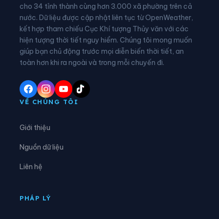
Phường Kinh Môn
Phường Lê Chân
cho 34 tỉnh thành cùng hơn 3.000 xã phường trên cả
nước. Dữ liệu được cập nhật liên tục từ OpenWeather,
Phường Lê Đại Hành
Phường Lê Ích Mộc
kết hợp tham chiếu Cục Khí tượng Thủy văn với các
hiện tượng thời tiết nguy hiểm. Chúng tôi mong muốn
Phường Lê Thanh Nghị
Phường Nam Đồ Sơn
giúp bạn chủ động trước mọi diễn biến thời tiết, an
Phường Nam Đồng
Phường Nam Triệu
toàn hơn khi ra ngoài và trong mỗi chuyến đi.
Phường Ngô Quyền
Phường Nguyễn Đại Năng
Phường Nguyễn Trãi
Phường Nhị Chiểu
VỀ CHÚNG TÔI
Phường Phạm Sư Mạnh
Phường Phù Liễn
Giới thiệu
Phường Tân Hưng
Phường Thạch Khôi
Nguồn dữ liệu
Phường Thành Đông
Phường Thiên Hương
Liên hệ
Phường Thuỷ Nguyên
Phường Trần Hưng Đạo
Phường Trần Liễu
Phường Trần Nhân Tông
PHÁP LÝ
Phường Tứ Minh
Phường Việt Hòa