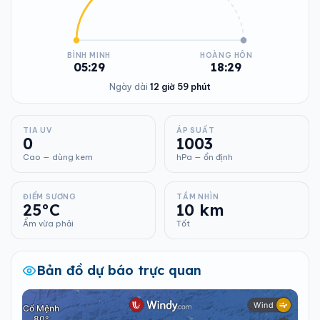
BÌNH MINH
HOÀNG HÔN
05:29
18:29
Ngày dài
12 giờ 59 phút
TIA UV
ÁP SUẤT
0
1003
Cao — dùng kem
hPa — ổn định
ĐIỂM SƯƠNG
TẦM NHÌN
25°C
10 km
Ẩm vừa phải
Tốt
Bản đồ dự báo trực quan