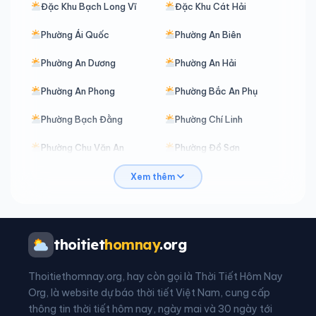
Đặc Khu Bạch Long Vĩ
Đặc Khu Cát Hải
Phường Ái Quốc
Phường An Biên
Phường An Dương
Phường An Hải
Phường An Phong
Phường Bắc An Phụ
Phường Bạch Đằng
Phường Chí Linh
Phường Chu Văn An
Phường Đồ Sơn
Phường Đông Hải
Phường Dương Kinh
Xem thêm
Phường Gia Viên
Phường Hải An
Phường Hải Dương
Phường Hòa Bình
thoitiet
homnay
.org
Phường Hồng An
Phường Hồng Bàng
Thoitiethomnay.org, hay còn gọi là Thời Tiết Hôm Nay
Phường Hưng Đạo
Phường Kiến An
Org, là website dự báo thời tiết Việt Nam, cung cấp
thông tin thời tiết hôm nay, ngày mai và 30 ngày tới