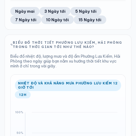
TIA UV
TẦM NHÌN
64%
12 km/h
LƯỢNG MƯA
ÁP SUẤT
10
Tốt
ĐIỂM SƯƠNG
% MƯA
3.11 mm
1000 hPa
25°C
94%
Trung bình ngày
Tốc độ gió
Ngày mai
3 Ngày tới
5 Ngày tới
Chỉ số UV
Ước lượng
Tổng cả ngày
Bình thường
Ổn định
Khả năng mưa
7 Ngày tới
10 Ngày tới
15 Ngày tới
TIA UV
TẦM NHÌN
LƯỢNG MƯA
ÁP SUẤT
10
Tốt
ĐIỂM SƯƠNG
% MƯA
2.97 mm
1001 hPa
25°C
100%
Chỉ số UV
Ước lượng
Tổng cả ngày
Bình thường
Ổn định
Khả năng mưa
BIỂU ĐỒ THỜI TIẾT PHƯỜNG LƯU KIẾM, HẢI PHÒNG
TRONG THỜI GIAN TỚI NHƯ THẾ NÀO?
LƯỢNG MƯA
ÁP SUẤT
ĐIỂM SƯƠNG
% MƯA
8.01 mm
1001 hPa
25°C
100%
Biểu đồ nhiệt độ, lượng mưa và độ ẩm Phường Lưu Kiếm, Hải
Tổng cả ngày
Bình thường
Phòng theo ngày giúp bạn nắm xu hướng thời tiết khu vực
Ổn định
Khả năng mưa
mình ở chỉ trong vài giây.
ĐIỂM SƯƠNG
% MƯA
26°C
100%
Ổn định
Khả năng mưa
NHIỆT ĐỘ VÀ KHẢ NĂNG MƯA PHƯỜNG LƯU KIẾM 12
GIỜ TỚI
12H