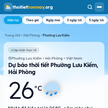
thoitiet
homnay
.org
Hiện tại
Theo giờ
Ngày mai
3 ngày tới
5 ngày tới
Trang chủ
Hải Phòng
Phường Lưu Kiếm
Cập nhật thực tế
Phường Lưu Kiếm • Hải Phòng • Việt Nam
Dự báo thời tiết Phường Lưu Kiếm,
Hải Phòng
26
°C