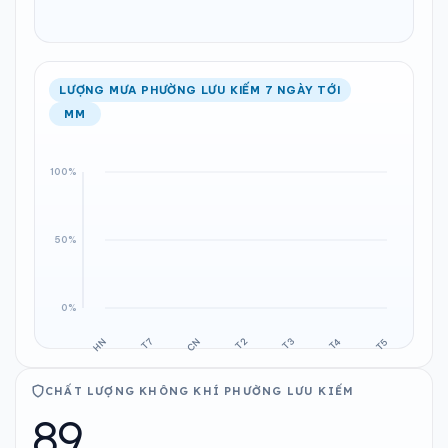
LƯỢNG MƯA PHƯỜNG LƯU KIẾM 7 NGÀY TỚI
MM
CHẤT LƯỢNG KHÔNG KHÍ PHƯỜNG LƯU KIẾM
89