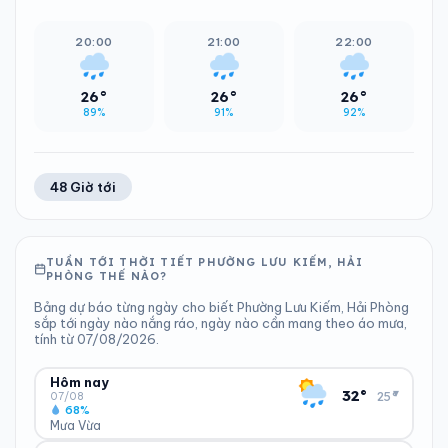
20:00
21:00
22:00
26°
26°
26°
89%
91%
92%
48 Giờ tới
TUẦN TỚI THỜI TIẾT PHƯỜNG LƯU KIẾM, HẢI
PHÒNG THẾ NÀO?
Bảng dự báo từng ngày cho biết Phường Lưu Kiếm, Hải Phòng
sắp tới ngày nào nắng ráo, ngày nào cần mang theo áo mưa,
tính từ 07/08/2026.
Hôm nay
▾
32°
25°
07/08
68%
Mưa Vừa