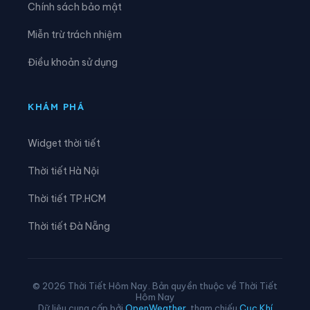
Chính sách bảo mật
Xã An Hưng
Xã An Khánh
Miễn trừ trách nhiệm
Xã An Lão
Xã An Phú
Điều khoản sử dụng
Xã An Quang
Xã An Thành
Xã An Trường
Xã Bắc Thanh Miện
KHÁM PHÁ
Xã Bình Giang
Xã Cẩm Giang
Widget thời tiết
Xã Cẩm Giàng
Xã Chấn Hưng
Thời tiết Hà Nội
Xã Chí Minh
Xã Đại Sơn
Thời tiết TP.HCM
Xã Đường An
Xã Gia Lộc
Thời tiết Đà Nẵng
Xã Gia Phúc
Xã Hà Bắc
Xã Hà Đông
Xã Hà Nam
© 2026 Thời Tiết Hôm Nay. Bản quyền thuộc về Thời Tiết
Hôm Nay
Xã Hà Tây
Xã Hải Hưng
Dữ liệu cung cấp bởi
OpenWeather
, tham chiếu
Cục Khí