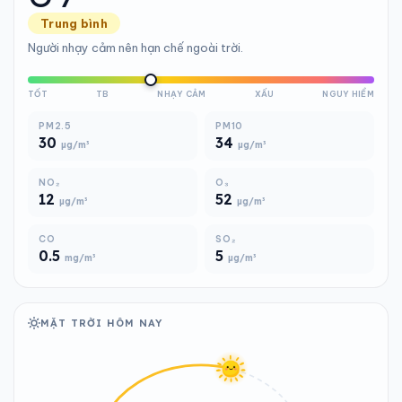
Trung bình
Người nhạy cảm nên hạn chế ngoài trời.
TỐT
TB
NHẠY CẢM
XẤU
NGUY HIỂM
PM2.5
PM10
30
34
µg/m³
µg/m³
NO₂
O₃
12
52
µg/m³
µg/m³
CO
SO₂
0.5
5
mg/m³
µg/m³
MẶT TRỜI HÔM NAY