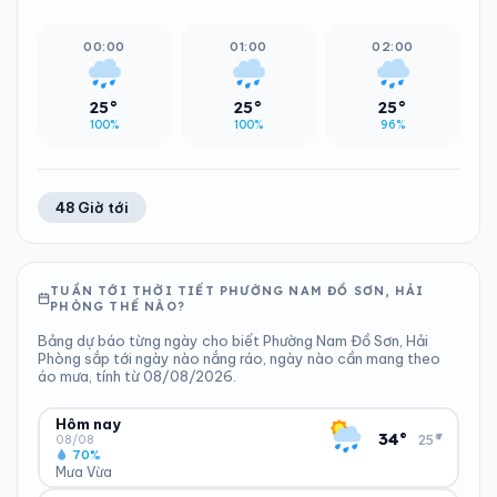
00:00
01:00
02:00
25°
25°
25°
100%
100%
96%
48 Giờ tới
TUẦN TỚI THỜI TIẾT PHƯỜNG NAM ĐỒ SƠN, HẢI
PHÒNG THẾ NÀO?
Bảng dự báo từng ngày cho biết Phường Nam Đồ Sơn, Hải
Phòng sắp tới ngày nào nắng ráo, ngày nào cần mang theo
áo mưa, tính từ 08/08/2026.
Hôm nay
▾
34°
25°
08/08
70%
Mưa Vừa