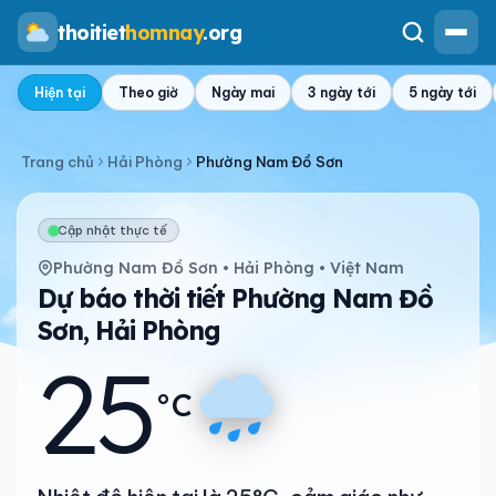
thoitiet
homnay
.org
Hiện tại
Theo giờ
Ngày mai
3 ngày tới
5 ngày tới
Trang chủ
Hải Phòng
Phường Nam Đồ Sơn
Cập nhật thực tế
Phường Nam Đồ Sơn • Hải Phòng • Việt Nam
Dự báo thời tiết Phường Nam Đồ
Sơn, Hải Phòng
25
°C