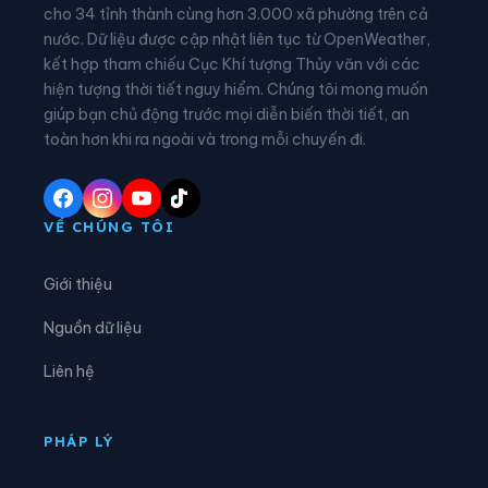
Phường Kinh Môn
Phường Lê Chân
cho 34 tỉnh thành cùng hơn 3.000 xã phường trên cả
nước. Dữ liệu được cập nhật liên tục từ OpenWeather,
Phường Lê Đại Hành
Phường Lê Ích Mộc
kết hợp tham chiếu Cục Khí tượng Thủy văn với các
hiện tượng thời tiết nguy hiểm. Chúng tôi mong muốn
Phường Lê Thanh Nghị
Phường Lưu Kiếm
giúp bạn chủ động trước mọi diễn biến thời tiết, an
Phường Nam Đồng
Phường Nam Triệu
toàn hơn khi ra ngoài và trong mỗi chuyến đi.
Phường Ngô Quyền
Phường Nguyễn Đại Năng
Phường Nguyễn Trãi
Phường Nhị Chiểu
VỀ CHÚNG TÔI
Phường Phạm Sư Mạnh
Phường Phù Liễn
Giới thiệu
Phường Tân Hưng
Phường Thạch Khôi
Nguồn dữ liệu
Phường Thành Đông
Phường Thiên Hương
Liên hệ
Phường Thuỷ Nguyên
Phường Trần Hưng Đạo
Phường Trần Liễu
Phường Trần Nhân Tông
PHÁP LÝ
Phường Tứ Minh
Phường Việt Hòa