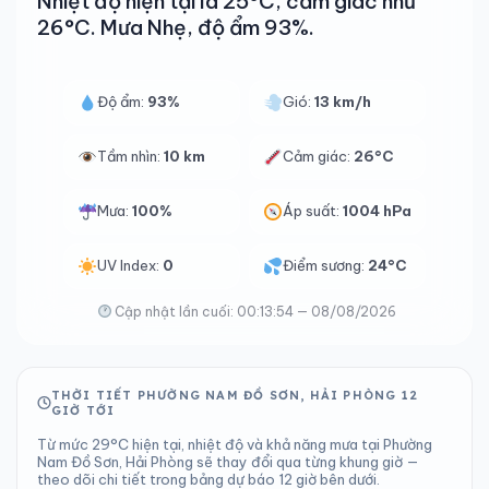
Nhiệt độ hiện tại là 25°C, cảm giác như
26°C. Mưa Nhẹ, độ ẩm 93%.
Độ ẩm:
93%
Gió:
13 km/h
Tầm nhìn:
10 km
Cảm giác:
26°C
Mưa:
100%
Áp suất:
1004 hPa
UV Index:
0
Điểm sương:
24°C
Cập nhật lần cuối: 00:13:54 — 08/08/2026
THỜI TIẾT PHƯỜNG NAM ĐỒ SƠN, HẢI PHÒNG 12
GIỜ TỚI
Từ mức 29°C hiện tại, nhiệt độ và khả năng mưa tại Phường
Nam Đồ Sơn, Hải Phòng sẽ thay đổi qua từng khung giờ —
theo dõi chi tiết trong bảng dự báo 12 giờ bên dưới.