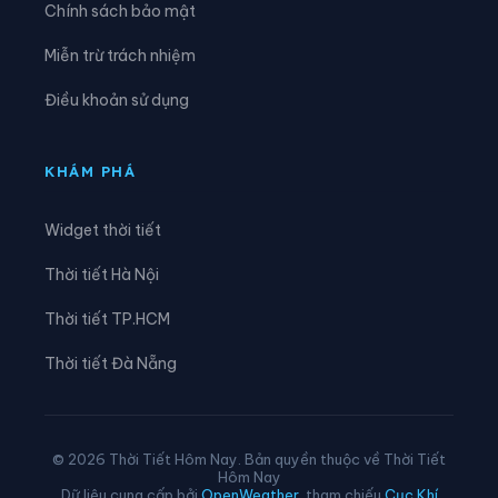
Chính sách bảo mật
Xã An Hưng
Xã An Khánh
Miễn trừ trách nhiệm
Xã An Lão
Xã An Phú
Điều khoản sử dụng
Xã An Quang
Xã An Thành
Xã An Trường
Xã Bắc Thanh Miện
KHÁM PHÁ
Xã Bình Giang
Xã Cẩm Giang
Widget thời tiết
Xã Cẩm Giàng
Xã Chấn Hưng
Thời tiết Hà Nội
Xã Chí Minh
Xã Đại Sơn
Thời tiết TP.HCM
Xã Đường An
Xã Gia Lộc
Thời tiết Đà Nẵng
Xã Gia Phúc
Xã Hà Bắc
Xã Hà Đông
Xã Hà Nam
© 2026 Thời Tiết Hôm Nay. Bản quyền thuộc về Thời Tiết
Hôm Nay
Xã Hà Tây
Xã Hải Hưng
Dữ liệu cung cấp bởi
OpenWeather
, tham chiếu
Cục Khí