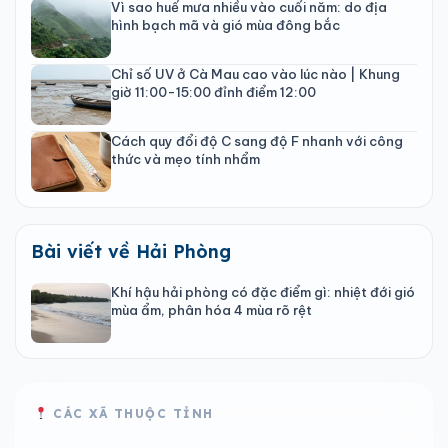
Vì sao huế mưa nhiều vào cuối năm: do địa
hình bạch mã và gió mùa đông bắc
Chỉ số UV ở Cà Mau cao vào lúc nào | Khung
giờ 11:00-15:00 đỉnh điểm 12:00
Cách quy đổi độ C sang độ F nhanh với công
thức và mẹo tính nhẩm
Bài viết về Hải Phòng
Khí hậu hải phòng có đặc điểm gì: nhiệt đới gió
mùa ẩm, phân hóa 4 mùa rõ rệt
CÁC XÃ THUỘC TỈNH