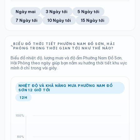
TIA UV
TẦM NHÌN
67%
16 km/h
LƯỢNG MƯA
ÁP SUẤT
10
Tốt
ĐIỂM SƯƠNG
% MƯA
1.49 mm
1001 hPa
26°C
100%
Trung bình ngày
Tốc độ gió
Ngày mai
3 Ngày tới
5 Ngày tới
Chỉ số UV
Ước lượng
Tổng cả ngày
Bình thường
Ổn định
Khả năng mưa
7 Ngày tới
10 Ngày tới
15 Ngày tới
TIA UV
TẦM NHÌN
LƯỢNG MƯA
ÁP SUẤT
10
Tốt
ĐIỂM SƯƠNG
% MƯA
2.88 mm
1001 hPa
25°C
100%
Chỉ số UV
Ước lượng
Tổng cả ngày
Bình thường
Ổn định
Khả năng mưa
BIỂU ĐỒ THỜI TIẾT PHƯỜNG NAM ĐỒ SƠN, HẢI
PHÒNG TRONG THỜI GIAN TỚI NHƯ THẾ NÀO?
LƯỢNG MƯA
ÁP SUẤT
ĐIỂM SƯƠNG
% MƯA
8.88 mm
1002 hPa
26°C
100%
Biểu đồ nhiệt độ, lượng mưa và độ ẩm Phường Nam Đồ Sơn,
Tổng cả ngày
Bình thường
Hải Phòng theo ngày giúp bạn nắm xu hướng thời tiết khu vực
Ổn định
Khả năng mưa
mình ở chỉ trong vài giây.
ĐIỂM SƯƠNG
% MƯA
25°C
100%
Ổn định
Khả năng mưa
NHIỆT ĐỘ VÀ KHẢ NĂNG MƯA PHƯỜNG NAM ĐỒ
SƠN 12 GIỜ TỚI
12H