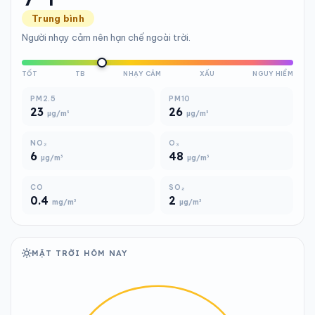
Trung bình
Người nhạy cảm nên hạn chế ngoài trời.
TỐT
TB
NHẠY CẢM
XẤU
NGUY HIỂM
PM2.5
PM10
23
26
µg/m³
µg/m³
NO₂
O₃
6
48
µg/m³
µg/m³
CO
SO₂
0.4
2
mg/m³
µg/m³
MẶT TRỜI HÔM NAY