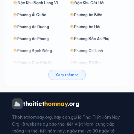
Đặc Khu Bạch Long Vĩ
Đặc Khu Cát Hải
Phường Ái Quốc
Phường An Biên
Phường An Dương
Phường An Hải
Phường An Phong
Phường Bắc An Phụ
Phường Bạch Đằng
Phường Chí Linh
Phường Chu Văn An
Phường Đồ Sơn
Phường Đông Hải
Phường Dương Kinh
Xem thêm
Phường Gia Viên
Phường Hải An
Phường Hải Dương
Phường Hòa Bình
thoitiet
homnay
.org
Phường Hồng An
Phường Hồng Bàng
Thoitiethomnay.org, hay còn gọi là Thời Tiết Hôm Nay
Phường Hưng Đạo
Phường Kiến An
Org, là website dự báo thời tiết Việt Nam, cung cấp
thông tin thời tiết hôm nay, ngày mai và 30 ngày tới