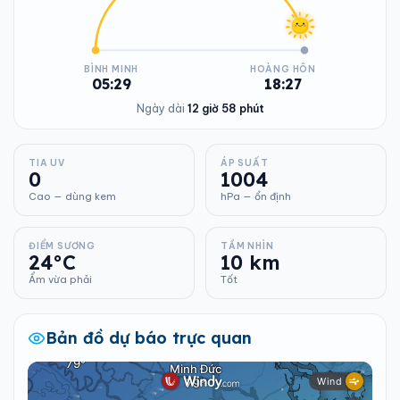
BÌNH MINH
HOÀNG HÔN
05:29
18:27
Ngày dài
12 giờ 58 phút
TIA UV
ÁP SUẤT
0
1004
Cao — dùng kem
hPa — ổn định
ĐIỂM SƯƠNG
TẦM NHÌN
24°C
10 km
Ẩm vừa phải
Tốt
Bản đồ dự báo trực quan