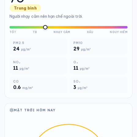
Trung bình
Người nhạy cảm nên hạn chế ngoài trời.
TỐT
TB
NHẠY CẢM
XẤU
NGUY HIỂM
PM2.5
PM10
24
29
µg/m³
µg/m³
NO₂
O₃
11
11
µg/m³
µg/m³
CO
SO₂
0.6
3
mg/m³
µg/m³
MẶT TRỜI HÔM NAY