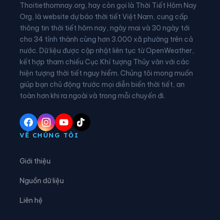
Thoitiethomnay.org, hay còn gọi là Thời Tiết Hôm Nay
Phường Hưng Đạo
Phường Kiến An
Org, là website dự báo thời tiết Việt Nam, cung cấp
thông tin thời tiết hôm nay, ngày mai và 30 ngày tới
Phường Kinh Môn
Phường Lê Chân
cho 34 tỉnh thành cùng hơn 3.000 xã phường trên cả
nước. Dữ liệu được cập nhật liên tục từ OpenWeather,
Phường Lê Đại Hành
Phường Lê Ích Mộc
kết hợp tham chiếu Cục Khí tượng Thủy văn với các
hiện tượng thời tiết nguy hiểm. Chúng tôi mong muốn
Phường Lê Thanh Nghị
Phường Lưu Kiếm
giúp bạn chủ động trước mọi diễn biến thời tiết, an
Phường Nam Đồ Sơn
Phường Nam Đồng
toàn hơn khi ra ngoài và trong mỗi chuyến đi.
Phường Nam Triệu
Phường Ngô Quyền
Phường Nguyễn Đại Năng
Phường Nguyễn Trãi
VỀ CHÚNG TÔI
Phường Nhị Chiểu
Phường Phạm Sư Mạnh
Giới thiệu
Phường Phù Liễn
Phường Tân Hưng
Nguồn dữ liệu
Phường Thành Đông
Phường Thiên Hương
Liên hệ
Phường Thuỷ Nguyên
Phường Trần Hưng Đạo