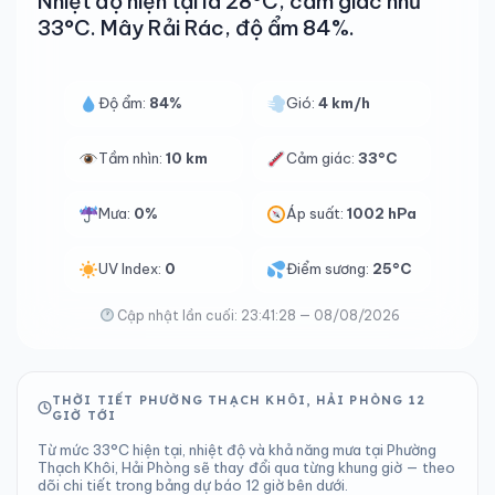
Nhiệt độ hiện tại là 28°C, cảm giác như
33°C. Mây Rải Rác, độ ẩm 84%.
Độ ẩm:
84%
Gió:
4 km/h
Tầm nhìn:
10 km
Cảm giác:
33°C
Mưa:
0%
Áp suất:
1002 hPa
UV Index:
0
Điểm sương:
25°C
Cập nhật lần cuối: 23:41:28 — 08/08/2026
THỜI TIẾT PHƯỜNG THẠCH KHÔI, HẢI PHÒNG 12
GIỜ TỚI
Từ mức 33°C hiện tại, nhiệt độ và khả năng mưa tại Phường
Thạch Khôi, Hải Phòng sẽ thay đổi qua từng khung giờ — theo
dõi chi tiết trong bảng dự báo 12 giờ bên dưới.