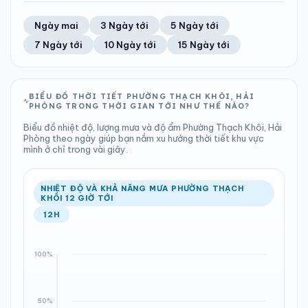
TIA UV
TẦM NHÌN
64%
15 km/h
LƯỢNG MƯA
ÁP SUẤT
7
Tốt
ĐIỂM SƯƠNG
% MƯA
0 mm
998 hPa
25°C
57%
Trung bình ngày
Tốc độ gió
Ngày mai
3 Ngày tới
5 Ngày tới
Chỉ số UV
Ước lượng
Tổng cả ngày
Bình thường
Ổn định
Khả năng mưa
7 Ngày tới
10 Ngày tới
15 Ngày tới
TIA UV
TẦM NHÌN
LƯỢNG MƯA
ÁP SUẤT
7
Tốt
ĐIỂM SƯƠNG
% MƯA
2.73 mm
1000 hPa
26°C
53%
Chỉ số UV
Ước lượng
Tổng cả ngày
Bình thường
Ổn định
Khả năng mưa
BIỂU ĐỒ THỜI TIẾT PHƯỜNG THẠCH KHÔI, HẢI
PHÒNG TRONG THỜI GIAN TỚI NHƯ THẾ NÀO?
LƯỢNG MƯA
ÁP SUẤT
ĐIỂM SƯƠNG
% MƯA
1.74 mm
1000 hPa
24°C
100%
Biểu đồ nhiệt độ, lượng mưa và độ ẩm Phường Thạch Khôi, Hải
Tổng cả ngày
Bình thường
Phòng theo ngày giúp bạn nắm xu hướng thời tiết khu vực
Ổn định
Khả năng mưa
mình ở chỉ trong vài giây.
ĐIỂM SƯƠNG
% MƯA
25°C
100%
Ổn định
Khả năng mưa
NHIỆT ĐỘ VÀ KHẢ NĂNG MƯA PHƯỜNG THẠCH
KHÔI 12 GIỜ TỚI
12H