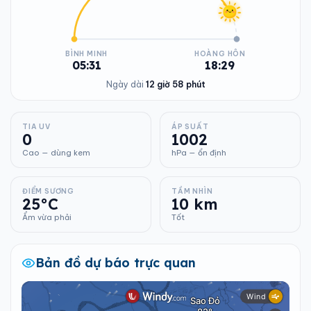
BÌNH MINH
HOÀNG HÔN
05:31
18:29
Ngày dài
12 giờ 58 phút
TIA UV
ÁP SUẤT
0
1002
Cao — dùng kem
hPa — ổn định
ĐIỂM SƯƠNG
TẦM NHÌN
25°C
10 km
Ẩm vừa phải
Tốt
Bản đồ dự báo trực quan