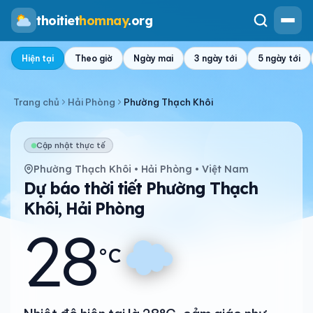
thoitiet
homnay
.org
Hiện tại
Theo giờ
Ngày mai
3 ngày tới
5 ngày tới
Trang chủ
Hải Phòng
Phường Thạch Khôi
Cập nhật thực tế
Phường Thạch Khôi • Hải Phòng • Việt Nam
Dự báo thời tiết Phường Thạch
Khôi, Hải Phòng
28
°C