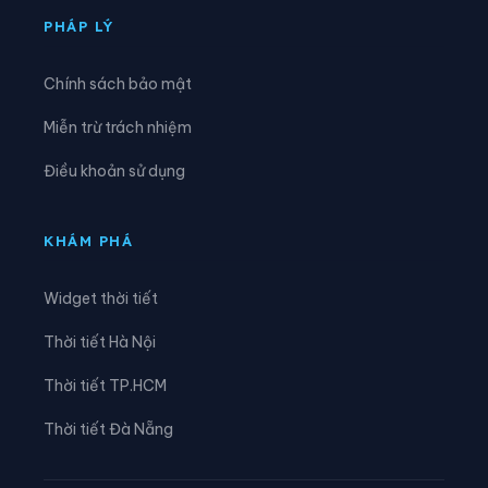
Phường Trần Liễu
Phường Trần Nhân Tông
PHÁP LÝ
Phường Tứ Minh
Phường Việt Hòa
Chính sách bảo mật
Xã An Hưng
Xã An Khánh
Miễn trừ trách nhiệm
Xã An Lão
Xã An Phú
Điều khoản sử dụng
Xã An Quang
Xã An Thành
Xã An Trường
Xã Bắc Thanh Miện
KHÁM PHÁ
Xã Bình Giang
Xã Cẩm Giang
Widget thời tiết
Xã Cẩm Giàng
Xã Chấn Hưng
Thời tiết Hà Nội
Xã Chí Minh
Xã Đại Sơn
Thời tiết TP.HCM
Xã Đường An
Xã Gia Lộc
Thời tiết Đà Nẵng
Xã Gia Phúc
Xã Hà Bắc