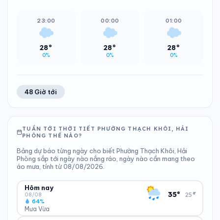
23:00
00:00
01:00
28°
28°
28°
0%
0%
0%
48 Giờ tới
TUẦN TỚI THỜI TIẾT PHƯỜNG THẠCH KHÔI, HẢI
PHÒNG THẾ NÀO?
Bảng dự báo từng ngày cho biết Phường Thạch Khôi, Hải
Phòng sắp tới ngày nào nắng ráo, ngày nào cần mang theo
áo mưa, tính từ 08/08/2026.
Hôm nay
▾
35°
25°
08/08
64%
Mưa Vừa