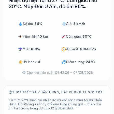
Nhiệt độ hiện tại là 27°C, cảm giác như
30°C. Mây Đen U Ám, độ ẩm 86%.
Độ ẩm:
86%
Gió:
8 km/h
Tầm nhìn:
10 km
Cảm giác:
30°C
Mưa:
100%
Áp suất:
1004 hPa
UV Index:
4
Điểm sương:
24°C
Cập nhật lần cuối: 09:42:06 — 07/08/2026
THỜI TIẾT XÃ CHẤN HƯNG, HẢI PHÒNG 12 GIỜ TỚI
Từ mức 27°C hiện tại, nhiệt độ và khả năng mưa tại Xã Chấn
Hưng, Hải Phòng sẽ thay đổi qua từng khung giờ — theo dõi
chi tiết trong bảng dự báo 12 giờ bên dưới.