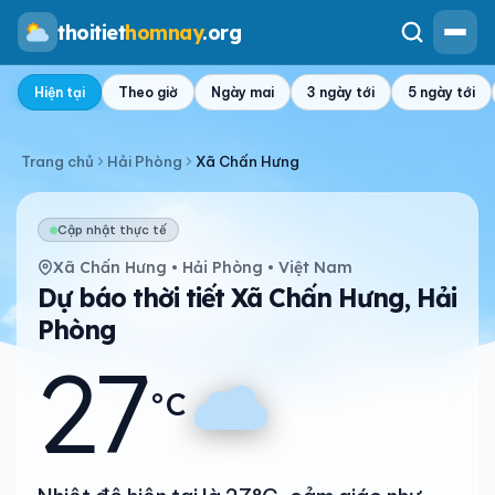
thoitiet
homnay
.org
Hiện tại
Theo giờ
Ngày mai
3 ngày tới
5 ngày tới
Trang chủ
Hải Phòng
Xã Chấn Hưng
Cập nhật thực tế
Xã Chấn Hưng • Hải Phòng • Việt Nam
Dự báo thời tiết Xã Chấn Hưng, Hải
Phòng
27
°C