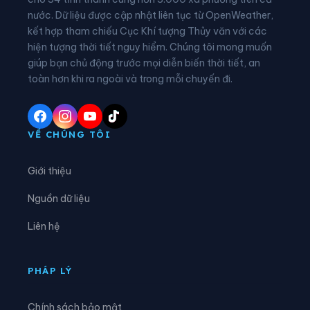
nước. Dữ liệu được cập nhật liên tục từ OpenWeather,
Phường Lê Đại Hành
Phường Lê Ích Mộc
kết hợp tham chiếu Cục Khí tượng Thủy văn với các
hiện tượng thời tiết nguy hiểm. Chúng tôi mong muốn
Phường Lê Thanh Nghị
Phường Lưu Kiếm
giúp bạn chủ động trước mọi diễn biến thời tiết, an
Phường Nam Đồ Sơn
Phường Nam Đồng
toàn hơn khi ra ngoài và trong mỗi chuyến đi.
Phường Nam Triệu
Phường Ngô Quyền
Phường Nguyễn Đại Năng
Phường Nguyễn Trãi
VỀ CHÚNG TÔI
Phường Nhị Chiểu
Phường Phạm Sư Mạnh
Giới thiệu
Phường Phù Liễn
Phường Tân Hưng
Nguồn dữ liệu
Phường Thạch Khôi
Phường Thành Đông
Liên hệ
Phường Thiên Hương
Phường Thuỷ Nguyên
Phường Trần Hưng Đạo
Phường Trần Liễu
PHÁP LÝ
Phường Trần Nhân Tông
Phường Tứ Minh
Chính sách bảo mật