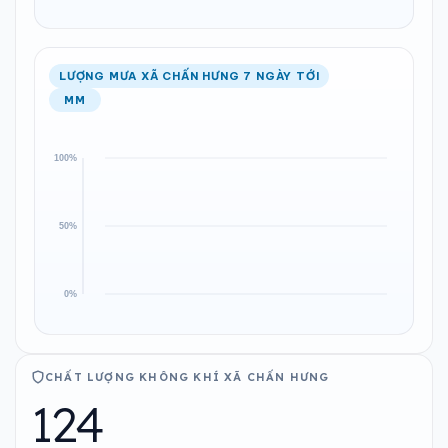
LƯỢNG MƯA XÃ CHẤN HƯNG 7 NGÀY TỚI
MM
CHẤT LƯỢNG KHÔNG KHÍ XÃ CHẤN HƯNG
124