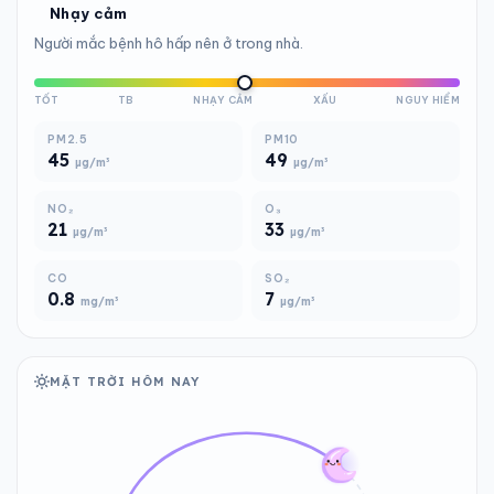
Nhạy cảm
Người mắc bệnh hô hấp nên ở trong nhà.
TỐT
TB
NHẠY CẢM
XẤU
NGUY HIỂM
PM2.5
PM10
45
49
µg/m³
µg/m³
NO₂
O₃
21
33
µg/m³
µg/m³
CO
SO₂
0.8
7
mg/m³
µg/m³
MẶT TRỜI HÔM NAY