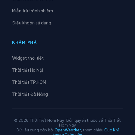
Phường Việt Hòa
Xã An Hưng
Miễn trừ trách nhiệm
Xã An Khánh
Xã An Lão
Điều khoản sử dụng
Xã An Phú
Xã An Quang
Xã An Thành
Xã An Trường
KHÁM PHÁ
Xã Bắc Thanh Miện
Xã Bình Giang
Widget thời tiết
Xã Cẩm Giang
Xã Cẩm Giàng
Thời tiết Hà Nội
Xã Chí Minh
Xã Đại Sơn
Thời tiết TP.HCM
Xã Đường An
Xã Gia Lộc
Thời tiết Đà Nẵng
Xã Gia Phúc
Xã Hà Bắc
Xã Hà Đông
Xã Hà Nam
© 2026 Thời Tiết Hôm Nay. Bản quyền thuộc về Thời Tiết
Hôm Nay
Xã Hà Tây
Xã Hải Hưng
Dữ liệu cung cấp bởi
OpenWeather
, tham chiếu
Cục Khí
tượng Thủy văn