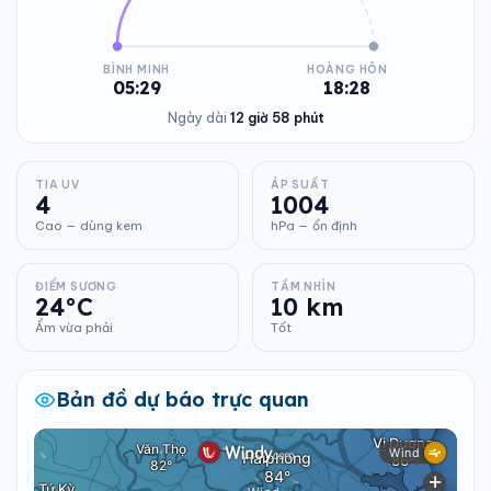
BÌNH MINH
HOÀNG HÔN
05:29
18:28
Ngày dài
12 giờ 58 phút
TIA UV
ÁP SUẤT
4
1004
Cao — dùng kem
hPa — ổn định
ĐIỂM SƯƠNG
TẦM NHÌN
24°C
10 km
Ẩm vừa phải
Tốt
Bản đồ dự báo trực quan