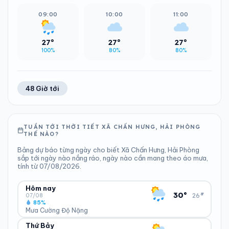
09:00
10:00
11:00
27°
27°
27°
100%
80%
80%
48 Giờ tới
TUẦN TỚI THỜI TIẾT XÃ CHẤN HƯNG, HẢI PHÒNG
THẾ NÀO?
Bảng dự báo từng ngày cho biết Xã Chấn Hưng, Hải Phòng
sắp tới ngày nào nắng ráo, ngày nào cần mang theo áo mưa,
tính từ 07/08/2026.
Hôm nay
▾
30°
26°
07/08
85%
Mưa Cường Độ Nặng
Thứ Bảy
ĐỘ ẨM
GIÓ