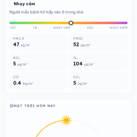
Nhạy cảm
Người mắc bệnh hô hấp nên ở trong nhà.
TỐT
TB
NHẠY CẢM
XẤU
NGUY HIỂM
PM2.5
PM10
47
52
µg/m³
µg/m³
NO₂
O₃
5
104
µg/m³
µg/m³
CO
SO₂
0.4
5
mg/m³
µg/m³
MẶT TRỜI HÔM NAY