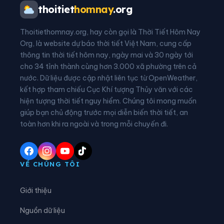
Phường Hải Dương
Phường Hòa Bình
thoitiet
homnay
.org
Phường Hồng An
Phường Hồng Bàng
Thoitiethomnay.org, hay còn gọi là Thời Tiết Hôm Nay
Phường Hưng Đạo
Phường Kiến An
Org, là website dự báo thời tiết Việt Nam, cung cấp
thông tin thời tiết hôm nay, ngày mai và 30 ngày tới
Phường Kinh Môn
Phường Lê Chân
cho 34 tỉnh thành cùng hơn 3.000 xã phường trên cả
nước. Dữ liệu được cập nhật liên tục từ OpenWeather,
Phường Lê Đại Hành
Phường Lê Ích Mộc
kết hợp tham chiếu Cục Khí tượng Thủy văn với các
hiện tượng thời tiết nguy hiểm. Chúng tôi mong muốn
Phường Lê Thanh Nghị
Phường Lưu Kiếm
giúp bạn chủ động trước mọi diễn biến thời tiết, an
Phường Nam Đồ Sơn
Phường Nam Đồng
toàn hơn khi ra ngoài và trong mỗi chuyến đi.
Phường Nam Triệu
Phường Ngô Quyền
Phường Nguyễn Đại Năng
Phường Nguyễn Trãi
VỀ CHÚNG TÔI
Phường Nhị Chiểu
Phường Phạm Sư Mạnh
Giới thiệu
Phường Phù Liễn
Phường Tân Hưng
Nguồn dữ liệu
Phường Thạch Khôi
Phường Thành Đông