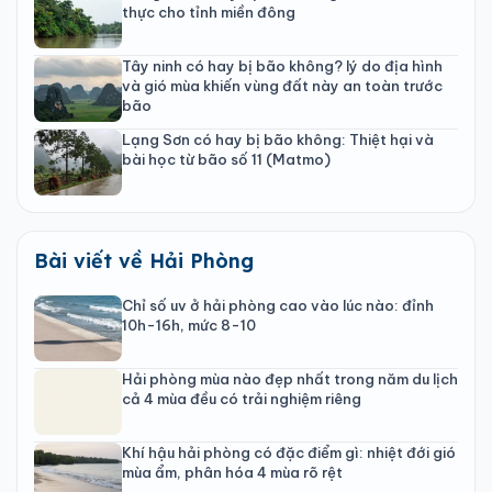
thực cho tỉnh miền đông
Tây ninh có hay bị bão không? lý do địa hình
và gió mùa khiến vùng đất này an toàn trước
bão
Lạng Sơn có hay bị bão không: Thiệt hại và
bài học từ bão số 11 (Matmo)
Bài viết về Hải Phòng
Chỉ số uv ở hải phòng cao vào lúc nào: đỉnh
10h-16h, mức 8-10
Hải phòng mùa nào đẹp nhất trong năm du lịch
cả 4 mùa đều có trải nghiệm riêng
Khí hậu hải phòng có đặc điểm gì: nhiệt đới gió
mùa ẩm, phân hóa 4 mùa rõ rệt