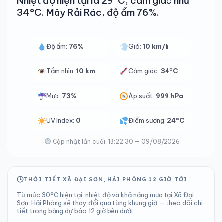
Nhiệt độ hiện tại là 29°C, cảm giác như
34°C. Mây Rải Rác, độ ẩm 76%.
Độ ẩm:
76%
Gió:
10 km/h
Tầm nhìn:
10 km
Cảm giác:
34°C
Mưa:
73%
Áp suất:
999 hPa
UV Index:
0
Điểm sương:
24°C
Cập nhật lần cuối: 18:22:30 — 09/08/2026
THỜI TIẾT XÃ ĐẠI SƠN, HẢI PHÒNG 12 GIỜ TỚI
Từ mức 30°C hiện tại, nhiệt độ và khả năng mưa tại Xã Đại
Sơn, Hải Phòng sẽ thay đổi qua từng khung giờ — theo dõi chi
tiết trong bảng dự báo 12 giờ bên dưới.