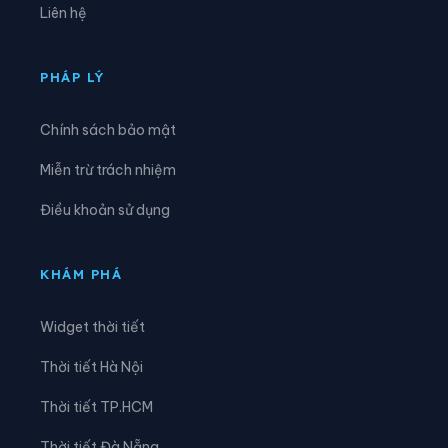
Liên hệ
Phường Thiên Hương
Phường Thuỷ Nguyên
Phường Trần Hưng Đạo
Phường Trần Liễu
PHÁP LÝ
Phường Trần Nhân Tông
Phường Tứ Minh
Chính sách bảo mật
Phường Việt Hòa
Xã An Hưng
Miễn trừ trách nhiệm
Xã An Khánh
Xã An Lão
Điều khoản sử dụng
Xã An Phú
Xã An Quang
Xã An Thành
Xã An Trường
KHÁM PHÁ
Xã Bắc Thanh Miện
Xã Bình Giang
Widget thời tiết
Xã Cẩm Giang
Xã Cẩm Giàng
Thời tiết Hà Nội
Xã Chấn Hưng
Xã Chí Minh
Thời tiết TP.HCM
Xã Đường An
Xã Gia Lộc
Thời tiết Đà Nẵng