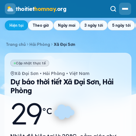
thoitiet
homnay
.org
Hiện tại
Theo giờ
Ngày mai
3 ngày tới
5 ngày tới
Trang chủ
Hải Phòng
Xã Đại Sơn
Cập nhật thực tế
Xã Đại Sơn • Hải Phòng • Việt Nam
Dự báo thời tiết Xã Đại Sơn, Hải
Phòng
29
°C