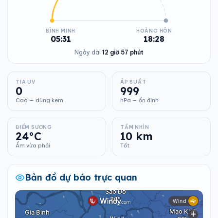
BÌNH MINH
HOÀNG HÔN
05:31
18:28
Ngày dài
12 giờ 57 phút
TIA UV
ÁP SUẤT
0
999
Cao — dùng kem
hPa — ổn định
ĐIỂM SƯƠNG
TẦM NHÌN
24°C
10 km
Ẩm vừa phải
Tốt
Bản đồ dự báo trực quan