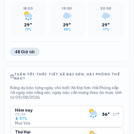
18:00
19:00
20:00
29°
29°
29°
73%
68%
77%
48 Giờ tới
TUẦN TỚI THỜI TIẾT XÃ ĐẠI SƠN, HẢI PHÒNG THẾ
NÀO?
Bảng dự báo từng ngày cho biết Xã Đại Sơn, Hải Phòng sắp
tới ngày nào nắng ráo, ngày nào cần mang theo áo mưa, tính
từ 09/08/2026.
Hôm nay
▾
36°
27°
09/08
57%
Mưa Vừa
Thứ Hai
ĐỘ ẨM
GIÓ