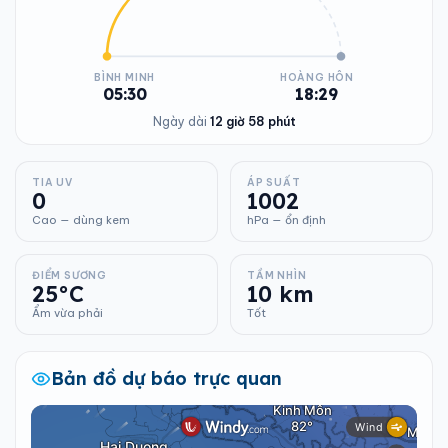
BÌNH MINH
HOÀNG HÔN
05:30
18:29
Ngày dài
12 giờ 58 phút
TIA UV
ÁP SUẤT
0
1002
Cao — dùng kem
hPa — ổn định
ĐIỂM SƯƠNG
TẦM NHÌN
25°C
10 km
Ẩm vừa phải
Tốt
Bản đồ dự báo trực quan