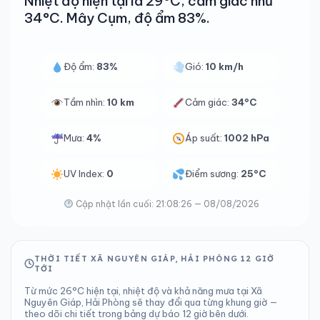
Nhiệt độ hiện tại là 29°C, cảm giác như
34°C. Mây Cụm, độ ẩm 83%.
Độ ẩm:
83%
Gió:
10 km/h
Tầm nhìn:
10 km
Cảm giác:
34°C
Mưa:
4%
Áp suất:
1002 hPa
UV Index:
0
Điểm sương:
25°C
Cập nhật lần cuối: 21:08:26 — 08/08/2026
THỜI TIẾT XÃ NGUYÊN GIÁP, HẢI PHÒNG 12 GIỜ
TỚI
Từ mức 26°C hiện tại, nhiệt độ và khả năng mưa tại Xã
Nguyên Giáp, Hải Phòng sẽ thay đổi qua từng khung giờ —
theo dõi chi tiết trong bảng dự báo 12 giờ bên dưới.