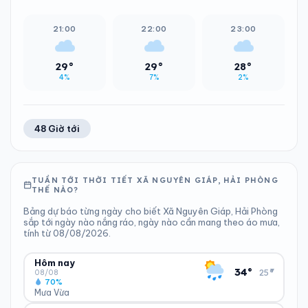
21:00
22:00
23:00
29°
29°
28°
4%
7%
2%
48 Giờ tới
TUẦN TỚI THỜI TIẾT XÃ NGUYÊN GIÁP, HẢI PHÒNG
THẾ NÀO?
Bảng dự báo từng ngày cho biết Xã Nguyên Giáp, Hải Phòng
sắp tới ngày nào nắng ráo, ngày nào cần mang theo áo mưa,
tính từ 08/08/2026.
Hôm nay
▾
34°
25°
08/08
70%
Mưa Vừa