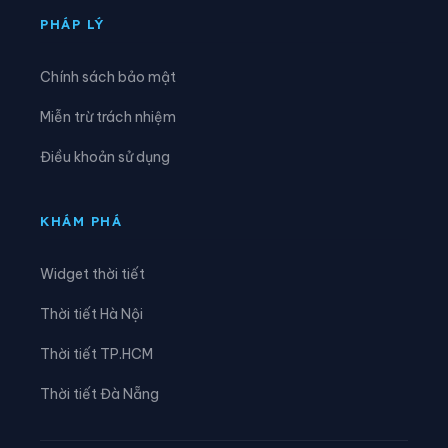
Phường Trần Hưng Đạo
Phường Trần Liễu
PHÁP LÝ
Phường Trần Nhân Tông
Phường Tứ Minh
Chính sách bảo mật
Phường Việt Hòa
Xã An Hưng
Miễn trừ trách nhiệm
Xã An Khánh
Xã An Lão
Điều khoản sử dụng
Xã An Phú
Xã An Quang
Xã An Thành
Xã An Trường
KHÁM PHÁ
Xã Bắc Thanh Miện
Xã Bình Giang
Widget thời tiết
Xã Cẩm Giang
Xã Cẩm Giàng
Thời tiết Hà Nội
Xã Chấn Hưng
Xã Chí Minh
Thời tiết TP.HCM
Xã Đại Sơn
Xã Đường An
Thời tiết Đà Nẵng
Xã Gia Lộc
Xã Gia Phúc