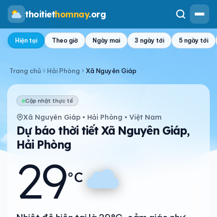
thoitiet
homnay
.org
Hiện tại
Theo giờ
Ngày mai
3 ngày tới
5 ngày tới
Trang chủ
Hải Phòng
Xã Nguyên Giáp
Cập nhật thực tế
Xã Nguyên Giáp • Hải Phòng • Việt Nam
Dự báo thời tiết Xã Nguyên Giáp,
Hải Phòng
29
°C