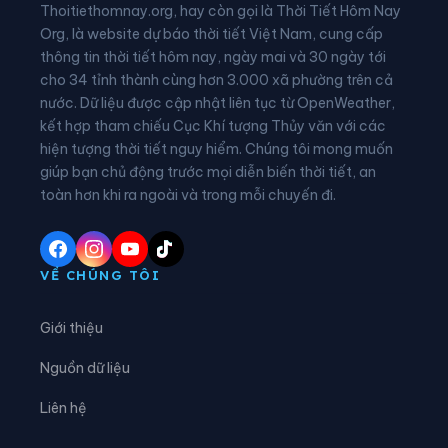
Thoitiethomnay.org, hay còn gọi là Thời Tiết Hôm Nay
Phường Hưng Đạo
Phường Kiến An
Org, là website dự báo thời tiết Việt Nam, cung cấp
thông tin thời tiết hôm nay, ngày mai và 30 ngày tới
Phường Kinh Môn
Phường Lê Chân
cho 34 tỉnh thành cùng hơn 3.000 xã phường trên cả
nước. Dữ liệu được cập nhật liên tục từ OpenWeather,
Phường Lê Đại Hành
Phường Lê Ích Mộc
kết hợp tham chiếu Cục Khí tượng Thủy văn với các
hiện tượng thời tiết nguy hiểm. Chúng tôi mong muốn
Phường Lê Thanh Nghị
Phường Lưu Kiếm
giúp bạn chủ động trước mọi diễn biến thời tiết, an
Phường Nam Đồ Sơn
Phường Nam Đồng
toàn hơn khi ra ngoài và trong mỗi chuyến đi.
Phường Nam Triệu
Phường Ngô Quyền
Phường Nguyễn Đại Năng
Phường Nguyễn Trãi
VỀ CHÚNG TÔI
Phường Nhị Chiểu
Phường Phạm Sư Mạnh
Giới thiệu
Phường Phù Liễn
Phường Tân Hưng
Nguồn dữ liệu
Phường Thạch Khôi
Phường Thành Đông
Liên hệ
Phường Thiên Hương
Phường Thuỷ Nguyên