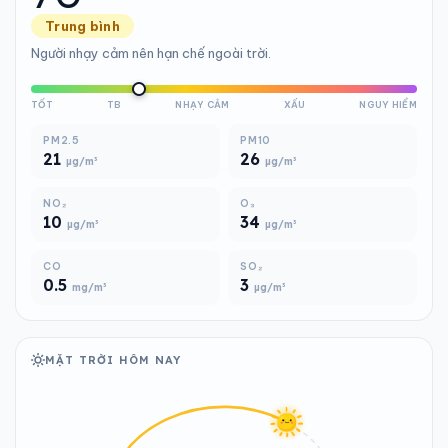
Trung bình
Người nhạy cảm nên hạn chế ngoài trời.
TỐT
TB
NHẠY CẢM
XẤU
NGUY HIỂM
PM2.5
PM10
21
26
µg/m³
µg/m³
NO₂
O₃
10
34
µg/m³
µg/m³
CO
SO₂
0.5
3
mg/m³
µg/m³
MẶT TRỜI HÔM NAY