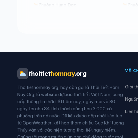
Phường Hưng Đạo
Phườ
Phường Lê Đại Hành
Phườ
Phường Nam Đồ Sơn
Phư
Phường Nguyễn Đại Năng
Phườ
Phường Phù Liễn
Phườ
VỀ C
thoitiet
homnay
.org
Phường Thiên Hương
Phườ
Giới t
Thoitiethomnay.org, hay còn gọi là Thời Tiết Hôm
Phường Trần Nhân Tông
Phườ
Nay Org, là website dự báo thời tiết Việt Nam, cung
Nguồn 
cấp thông tin thời tiết hôm nay, ngày mai và 30
Xã An Khánh
Xã A
ngày tới cho 34 tỉnh thành cùng hơn 3.000 xã
Liên h
phường trên cả nước. Dữ liệu được cập nhật liên tục
Xã An Thành
Xã A
từ OpenWeather, kết hợp tham chiếu Cục Khí tượng
Thủy văn với các hiện tượng thời tiết nguy hiểm.
Xã Cẩm Giang
Xã C
Chúng tôi mong muốn giúp bạn chủ động trước mọi