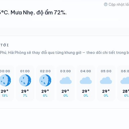
Cập nhật lầ
36°C. Mưa Nhẹ, độ ẩm 72%.
 TỚI
Phú, Hải Phòng sẽ thay đổi qua từng khung giờ — theo dõi chi tiết trong 
00:00
01:00
02:00
03:00
04:00
05:00
06:
29°
29°
29°
29°
29°
29°
28
13%
7%
0%
0%
0%
0%
0%