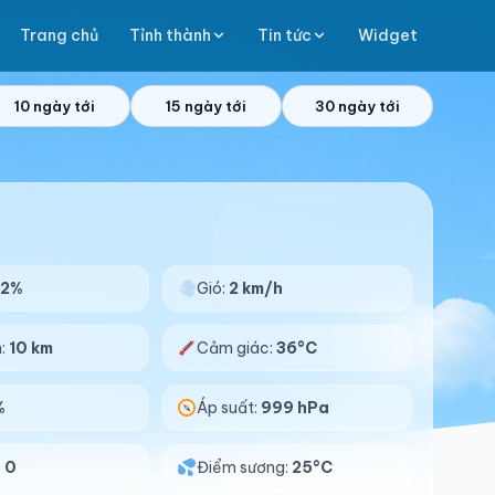
Trang chủ
Tỉnh thành
Tin tức
Widget
10 ngày tới
15 ngày tới
30 ngày tới
72%
Gió:
2 km/h
n:
10 km
Cảm giác:
36°C
%
Áp suất:
999 hPa
:
0
Điểm sương:
25°C