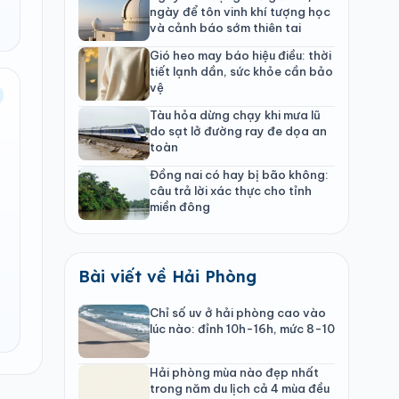
ngày để tôn vinh khí tượng học
và cảnh báo sớm thiên tai
Gió heo may báo hiệu điều: thời
tiết lạnh dần, sức khỏe cần bảo
vệ
Tàu hỏa dừng chạy khi mưa lũ
do sạt lở đường ray đe dọa an
toàn
Đồng nai có hay bị bão không:
câu trả lời xác thực cho tỉnh
miền đông
Bài viết về Hải Phòng
Chỉ số uv ở hải phòng cao vào
lúc nào: đỉnh 10h-16h, mức 8-10
Hải phòng mùa nào đẹp nhất
trong năm du lịch cả 4 mùa đều