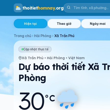
thoitiet
homnay
.org
Hiện tại
Theo giờ
Ngày mai
Trang chủ
Hải Phòng
Xã Trần Phú
Cập nhật thực tế
Xã Trần Phú • Hải Phòng • Việt Nam
Dự báo thời tiết Xã T
Phòng
30
°C