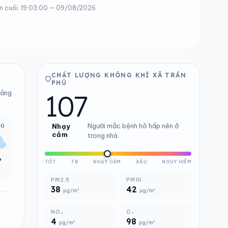
n cuối: 19:03:00 — 09/08/2026
CHẤT LƯỢNG KHÔNG KHÍ XÃ TRẦN
PHÚ
107
bảng
Người mắc bệnh hô hấp nên ở
00
Nhạy
cảm
trong nhà.
°
TỐT
TB
NHẠY CẢM
XẤU
NGUY HIỂM
PM2.5
PM10
38
42
µg/m³
µg/m³
NO₂
O₃
4
98
µg/m³
µg/m³