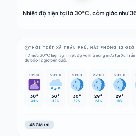
Nhiệt độ hiện tại là 30°C, cảm giác như 
THỜI TIẾT XÃ TRẦN PHÚ, HẢI PHÒNG 12 GIỜ
Từ mức 30°C hiện tại, nhiệt độ và khả năng mưa tại Xã Trần 
dự báo 12 giờ bên dưới.
19:00
20:00
21:00
22:00
23:00
30°
30°
30°
29°
29°
34%
42%
32%
23%
18%
48 Giờ tới