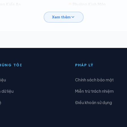
ng Kiến An
Phường Kinh Môn
Xem thêm
ng Lê Ích Mộc
Phường Lê Thanh Nghị
ờng Nam Đồng
Phường Nam Triệu
ng Nguyễn Trãi
Phường Nhị Chiểu
ng Tân Hưng
Phường Thạch Khôi
HÚNG TÔI
PHÁP LÝ
ng Thuỷ Nguyên
Phường Trần Hưng Đạo
hiệu
Chính sách bảo mật
ng Tứ Minh
Phường Việt Hòa
dữ liệu
Miễn trừ trách nhiệm
n Lão
Xã An Phú
ệ
Điều khoản sử dụng
n Trường
Xã Bắc Thanh Miện
ẩm Giàng
Xã Chấn Hưng