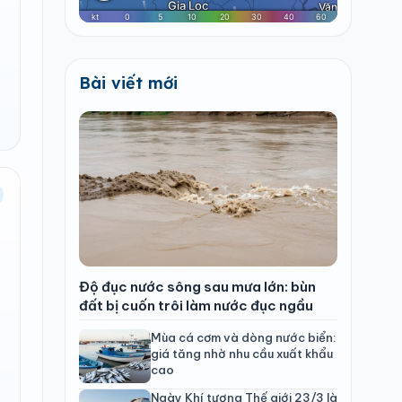
Bài viết mới
Độ đục nước sông sau mưa lớn: bùn
đất bị cuốn trôi làm nước đục ngầu
Mùa cá cơm và dòng nước biển:
giá tăng nhờ nhu cầu xuất khẩu
cao
Ngày Khí tượng Thế giới 23/3 là