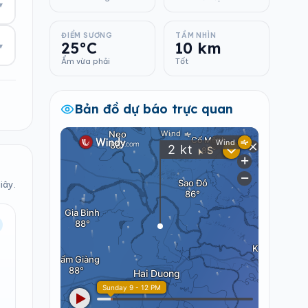
▾
ĐIỂM SƯƠNG
TẦM NHÌN
25°C
10 km
▾
Ẩm vừa phải
Tốt
Bản đồ dự báo trực quan
iây.