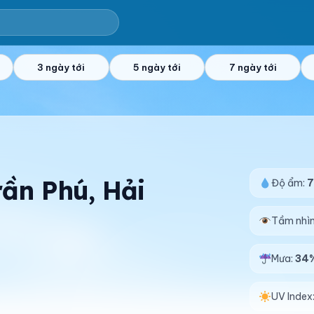
3 ngày tới
5 ngày tới
7 ngày tới
rần Phú, Hải
Độ ẩm:
Tầm nhì
Mưa:
34
UV Index