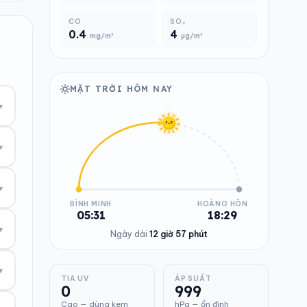
CO
SO₂
0.4
4
mg/m³
µg/m³
MẶT TRỜI HÔM NAY
▾
▾
▾
BÌNH MINH
HOÀNG HÔN
05:31
18:29
▾
Ngày dài
12 giờ 57 phút
▾
TIA UV
ÁP SUẤT
0
999
Cao — dùng kem
hPa — ổn định