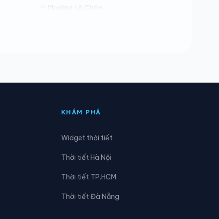
Phường Lê Chân
Phường Lưu Kiếm
Phường Ngô Quyền
Phường Phạm Sư Mạnh
Phường Thành Đông
KHÁM PHÁ
Phường Trần Liễu
Widget thời tiết
Xã An Hưng
Thời tiết Hà Nội
Xã An Quang
Thời tiết TP.HCM
Xã Bình Giang
Thời tiết Đà Nẵng
Xã Chí Minh