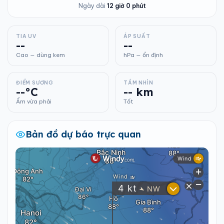
Ngày dài
12 giờ 0 phút
TIA UV
ÁP SUẤT
--
--
Cao — dùng kem
hPa — ổn định
ĐIỂM SƯƠNG
TẦM NHÌN
--°C
-- km
Ẩm vừa phải
Tốt
Bản đồ dự báo trực quan