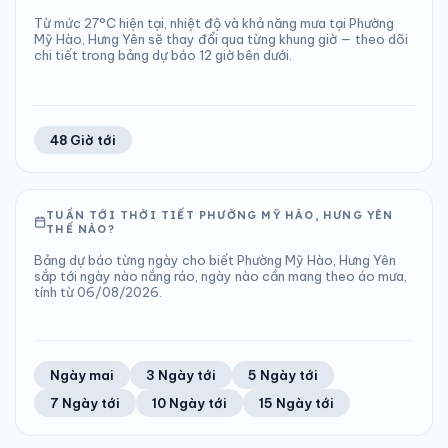
Từ mức 27°C hiện tại, nhiệt độ và khả năng mưa tại Phường
Mỹ Hào, Hưng Yên sẽ thay đổi qua từng khung giờ — theo dõi
chi tiết trong bảng dự báo 12 giờ bên dưới.
48 Giờ tới
TUẦN TỚI THỜI TIẾT PHƯỜNG MỸ HÀO, HƯNG YÊN
THẾ NÀO?
Bảng dự báo từng ngày cho biết Phường Mỹ Hào, Hưng Yên
sắp tới ngày nào nắng ráo, ngày nào cần mang theo áo mưa,
tính từ 06/08/2026.
Ngày mai
3 Ngày tới
5 Ngày tới
7 Ngày tới
10 Ngày tới
15 Ngày tới