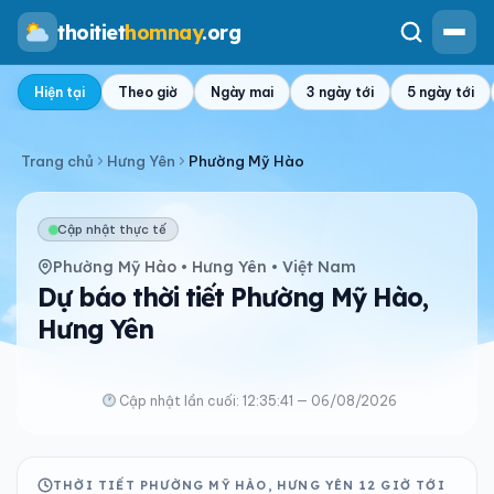
thoitiet
homnay
.org
Hiện tại
Theo giờ
Ngày mai
3 ngày tới
5 ngày tới
Trang chủ
Hưng Yên
Phường Mỹ Hào
Cập nhật thực tế
Phường Mỹ Hào • Hưng Yên • Việt Nam
Dự báo thời tiết Phường Mỹ Hào,
Hưng Yên
Cập nhật lần cuối: 12:35:41 — 06/08/2026
THỜI TIẾT PHƯỜNG MỸ HÀO, HƯNG YÊN 12 GIỜ TỚI