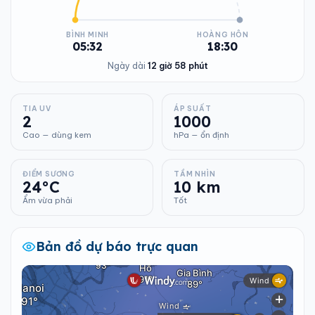
BÌNH MINH
HOÀNG HÔN
05:32
18:30
Ngày dài
12 giờ 58 phút
TIA UV
ÁP SUẤT
2
1000
Cao — dùng kem
hPa — ổn định
ĐIỂM SƯƠNG
TẦM NHÌN
24°C
10 km
Ẩm vừa phải
Tốt
Bản đồ dự báo trực quan