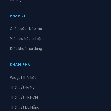
Xã Hồng Vũ
Xã Hưng Hà
Xã Hưng Phú
Xã Khoái Châu
PHÁP LÝ
Xã Kiến Xương
Xã Lạc Đạo
Chính sách bảo mật
Xã Lê Lợi
Xã Lê Quý Đôn
Miễn trừ trách nhiệm
Xã Long Hưng
Xã Lương Bằng
Điều khoản sử dụng
Xã Mễ Sở
Xã Minh Thọ
Xã Nam Cường
Xã Nam Đông Hưng
KHÁM PHÁ
Xã Nam Thái Ninh
Xã Nam Thụy Anh
Widget thời tiết
Xã Nam Tiền Hải
Xã Nam Tiên Hưng
Thời tiết Hà Nội
Xã Nghĩa Dân
Xã Nghĩa Trụ
Thời tiết TP.HCM
Xã Ngọc Lâm
Xã Ngự Thiên
Thời tiết Đà Nẵng