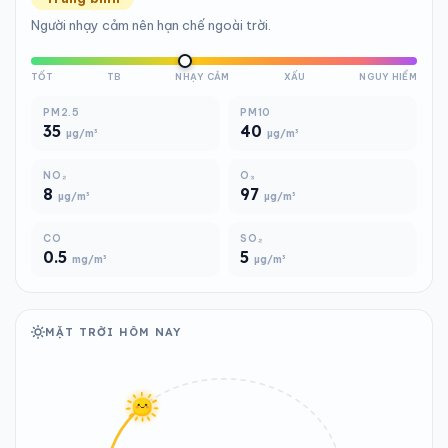
Người nhạy cảm nên hạn chế ngoài trời.
TỐT
TB
NHẠY CẢM
XẤU
NGUY HIỂM
PM2.5
PM10
35
40
µg/m³
µg/m³
NO₂
O₃
8
97
µg/m³
µg/m³
CO
SO₂
0.5
5
mg/m³
µg/m³
MẶT TRỜI HÔM NAY