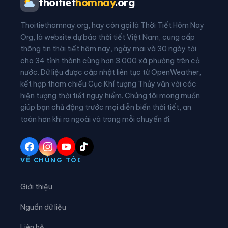
thoitiet
homnay
.org
Xã Bình Định
Xã Bình Nguyên
Thoitiethomnay.org, hay còn gọi là Thời Tiết Hôm Nay
Xã Bình Thanh
Xã Châu Ninh
Org, là website dự báo thời tiết Việt Nam, cung cấp
thông tin thời tiết hôm nay, ngày mai và 30 ngày tới
Xã Chí Minh
Xã Đại Đồng
cho 34 tỉnh thành cùng hơn 3.000 xã phường trên cả
nước. Dữ liệu được cập nhật liên tục từ OpenWeather,
Xã Diên Hà
Xã Đoàn Đào
kết hợp tham chiếu Cục Khí tượng Thủy văn với các
hiện tượng thời tiết nguy hiểm. Chúng tôi mong muốn
Xã Đồng Bằng
Xã Đồng Châu
giúp bạn chủ động trước mọi diễn biến thời tiết, an
Xã Đông Hưng
Xã Đông Quan
toàn hơn khi ra ngoài và trong mỗi chuyến đi.
Xã Đông Thái Ninh
Xã Đông Thụy Anh
Xã Đông Tiền Hải
Xã Đông Tiên Hưng
VỀ CHÚNG TÔI
Xã Đức Hợp
Xã Hiệp Cường
Giới thiệu
Xã Hoàn Long
Xã Hoàng Hoa Thám
Nguồn dữ liệu
Xã Hồng Minh
Xã Hồng Quang
Liên hệ