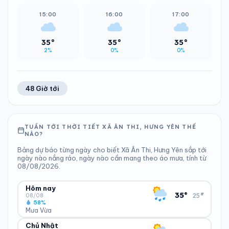
15:00
16:00
17:00
35°
35°
35°
2%
0%
0%
48 Giờ tới
TUẦN TỚI THỜI TIẾT XÃ ÂN THI, HƯNG YÊN THẾ
NÀO?
Bảng dự báo từng ngày cho biết Xã Ân Thi, Hưng Yên sắp tới
ngày nào nắng ráo, ngày nào cần mang theo áo mưa, tính từ
08/08/2026.
Hôm nay
▾
35°
25°
08/08
58%
Mưa Vừa
Chủ Nhật
ĐỘ ẨM
GIÓ