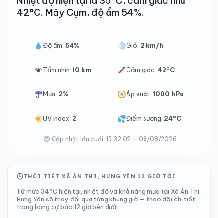
Nhiệt độ hiện tại là 35°C, cảm giác như
42°C. Mây Cụm, độ ẩm 54%.
Độ ẩm:
54%
Gió:
2 km/h
Tầm nhìn:
10 km
Cảm giác:
42°C
Mưa:
2%
Áp suất:
1000 hPa
UV Index:
2
Điểm sương:
24°C
Cập nhật lần cuối: 15:32:02 — 08/08/2026
THỜI TIẾT XÃ ÂN THI, HƯNG YÊN 12 GIỜ TỚI
Từ mức 34°C hiện tại, nhiệt độ và khả năng mưa tại Xã Ân Thi,
Hưng Yên sẽ thay đổi qua từng khung giờ — theo dõi chi tiết
trong bảng dự báo 12 giờ bên dưới.