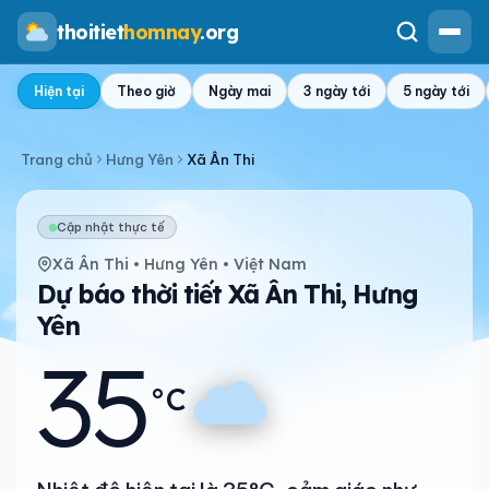
thoitiet
homnay
.org
Hiện tại
Theo giờ
Ngày mai
3 ngày tới
5 ngày tới
Trang chủ
Hưng Yên
Xã Ân Thi
Cập nhật thực tế
Xã Ân Thi • Hưng Yên • Việt Nam
Dự báo thời tiết Xã Ân Thi, Hưng
Yên
35
°C