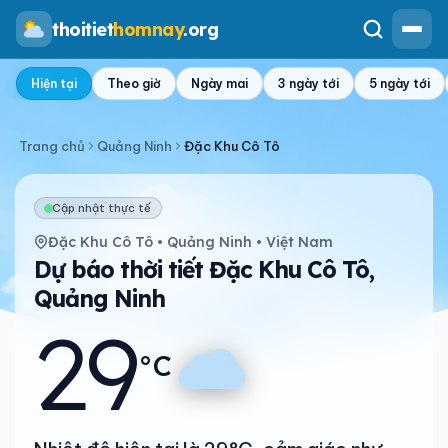
thoitiet
homnay
.org
Hiện tại
Theo giờ
Ngày mai
3 ngày tới
5 ngày tới
Trang chủ
Quảng Ninh
Đặc Khu Cô Tô
Cập nhật thực tế
Đặc Khu Cô Tô • Quảng Ninh • Việt Nam
Dự báo thời tiết Đặc Khu Cô Tô,
Quảng Ninh
29
°C