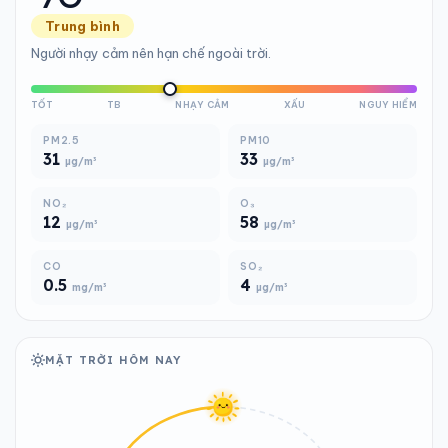
Trung bình
Người nhạy cảm nên hạn chế ngoài trời.
TỐT
TB
NHẠY CẢM
XẤU
NGUY HIỂM
PM2.5
PM10
31
33
µg/m³
µg/m³
NO₂
O₃
12
58
µg/m³
µg/m³
CO
SO₂
0.5
4
mg/m³
µg/m³
MẶT TRỜI HÔM NAY