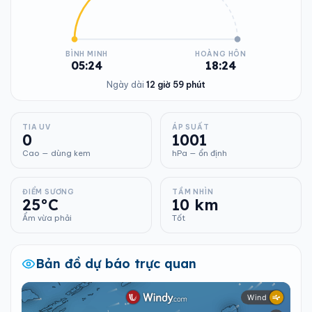
BÌNH MINH
HOÀNG HÔN
05:24
18:24
Ngày dài
12 giờ 59 phút
TIA UV
ÁP SUẤT
0
1001
Cao — dùng kem
hPa — ổn định
ĐIỂM SƯƠNG
TẦM NHÌN
25°C
10 km
Ẩm vừa phải
Tốt
Bản đồ dự báo trực quan