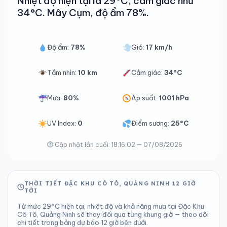
Nhiệt độ hiện tại là 29°C, cảm giác như
34°C. Mây Cụm, độ ẩm 78%.
Độ ẩm:
78%
Gió:
17 km/h
Tầm nhìn:
10 km
Cảm giác:
34°C
Mưa:
80%
Áp suất:
1001 hPa
UV Index:
0
Điểm sương:
25°C
Cập nhật lần cuối: 18:16:02 — 07/08/2026
THỜI TIẾT ĐẶC KHU CÔ TÔ, QUẢNG NINH 12 GIỜ
TỚI
Từ mức 29°C hiện tại, nhiệt độ và khả năng mưa tại Đặc Khu
Cô Tô, Quảng Ninh sẽ thay đổi qua từng khung giờ — theo dõi
chi tiết trong bảng dự báo 12 giờ bên dưới.