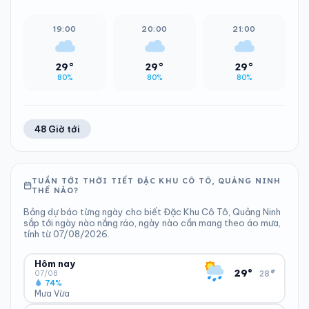
19:00
20:00
21:00
29°
29°
29°
80%
80%
80%
48 Giờ tới
TUẦN TỚI THỜI TIẾT ĐẶC KHU CÔ TÔ, QUẢNG NINH
THẾ NÀO?
Bảng dự báo từng ngày cho biết Đặc Khu Cô Tô, Quảng Ninh
sắp tới ngày nào nắng ráo, ngày nào cần mang theo áo mưa,
tính từ 07/08/2026.
Hôm nay
▾
29°
28°
07/08
74%
Mưa Vừa