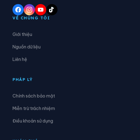
Phường Yên Tử
Xã Ba Chẽ
Xã Bình Liêu
Xã Cái Chiên
VỀ CHÚNG TÔI
Xã Đầm Hà
Xã Điền Xá
Giới thiệu
Xã Đông Ngũ
Xã Đường Hoa
Nguồn dữ liệu
Xã Hải Hòa
Xã Hải Lạng
Liên hệ
Xã Hải Ninh
Xã Hải Sơn
Xã Hoành Mô
Xã Kỳ Thượng
PHÁP LÝ
Xã Lục Hồn
Xã Lương Minh
Chính sách bảo mật
Xã Quảng Đức
Xã Quảng Hà
Miễn trừ trách nhiệm
Xã Quảng La
Xã Quảng Tân
Điều khoản sử dụng
Xã Thống Nhất
Xã Tiên Yên