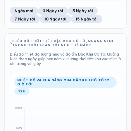
TIA UV
TẦM NHÌN
84%
25 km/h
LƯỢNG MƯA
ÁP SUẤT
12
Tốt
ĐIỂM SƯƠNG
% MƯA
3.79 mm
1000 hPa
25°C
100%
Trung bình ngày
Tốc độ gió
Ngày mai
3 Ngày tới
5 Ngày tới
Chỉ số UV
Ước lượng
Tổng cả ngày
Bình thường
Ổn định
Khả năng mưa
7 Ngày tới
10 Ngày tới
15 Ngày tới
TIA UV
TẦM NHÌN
LƯỢNG MƯA
ÁP SUẤT
12
Tốt
ĐIỂM SƯƠNG
% MƯA
2.86 mm
1001 hPa
25°C
100%
Chỉ số UV
Ước lượng
Tổng cả ngày
Bình thường
Ổn định
Khả năng mưa
BIỂU ĐỒ THỜI TIẾT ĐẶC KHU CÔ TÔ, QUẢNG NINH
TRONG THỜI GIAN TỚI NHƯ THẾ NÀO?
LƯỢNG MƯA
ÁP SUẤT
ĐIỂM SƯƠNG
% MƯA
1.32 mm
1001 hPa
26°C
100%
Biểu đồ nhiệt độ, lượng mưa và độ ẩm Đặc Khu Cô Tô, Quảng
Tổng cả ngày
Bình thường
Ninh theo ngày giúp bạn nắm xu hướng thời tiết khu vực mình ở
Ổn định
Khả năng mưa
chỉ trong vài giây.
ĐIỂM SƯƠNG
% MƯA
26°C
88%
Ổn định
Khả năng mưa
NHIỆT ĐỘ VÀ KHẢ NĂNG MƯA ĐẶC KHU CÔ TÔ 12
GIỜ TỚI
12H