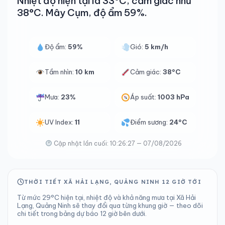
Nhiệt độ hiện tại là 33°C, cảm giác như
38°C. Mây Cụm, độ ẩm 59%.
Độ ẩm:
59%
Gió:
5 km/h
Tầm nhìn:
10 km
Cảm giác:
38°C
Mưa:
23%
Áp suất:
1003 hPa
UV Index:
11
Điểm sương:
24°C
Cập nhật lần cuối: 10:26:27 — 07/08/2026
THỜI TIẾT XÃ HẢI LẠNG, QUẢNG NINH 12 GIỜ TỚI
Từ mức 29°C hiện tại, nhiệt độ và khả năng mưa tại Xã Hải
Lạng, Quảng Ninh sẽ thay đổi qua từng khung giờ — theo dõi
chi tiết trong bảng dự báo 12 giờ bên dưới.