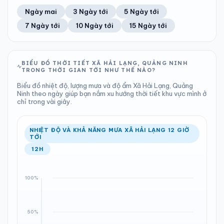
58%
12 km/h
12
Tốt
ĐIỂM SƯƠNG
% MƯA
1.35 mm
1000 hPa
24°C
100%
Trung bình ngày
Tốc độ gió
Ngày mai
3 Ngày tới
5 Ngày tới
Chỉ số UV
Ước lượng
Tổng cả ngày
Bình thường
Ổn định
Khả năng mưa
7 Ngày tới
10 Ngày tới
15 Ngày tới
TIA UV
TẦM NHÌN
LƯỢNG MƯA
ÁP SUẤT
12
Tốt
ĐIỂM SƯƠNG
% MƯA
4.66 mm
1001 hPa
23°C
80%
Chỉ số UV
Ước lượng
Tổng cả ngày
Bình thường
Ổn định
Khả năng mưa
BIỂU ĐỒ THỜI TIẾT XÃ HẢI LẠNG, QUẢNG NINH
TRONG THỜI GIAN TỚI NHƯ THẾ NÀO?
LƯỢNG MƯA
ÁP SUẤT
ĐIỂM SƯƠNG
% MƯA
2.79 mm
1000 hPa
25°C
100%
Biểu đồ nhiệt độ, lượng mưa và độ ẩm Xã Hải Lạng, Quảng
Tổng cả ngày
Bình thường
Ninh theo ngày giúp bạn nắm xu hướng thời tiết khu vực mình ở
Ổn định
Khả năng mưa
chỉ trong vài giây.
ĐIỂM SƯƠNG
% MƯA
25°C
92%
Ổn định
Khả năng mưa
NHIỆT ĐỘ VÀ KHẢ NĂNG MƯA XÃ HẢI LẠNG 12 GIỜ
TỚI
12H