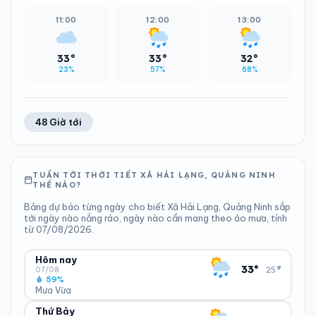
11:00
12:00
13:00
33°
33°
32°
23%
57%
68%
48 Giờ tới
TUẦN TỚI THỜI TIẾT XÃ HẢI LẠNG, QUẢNG NINH
THẾ NÀO?
Bảng dự báo từng ngày cho biết Xã Hải Lạng, Quảng Ninh sắp
tới ngày nào nắng ráo, ngày nào cần mang theo áo mưa, tính
từ 07/08/2026.
Hôm nay
▾
33°
25°
07/08
59%
Mưa Vừa
Thứ Bảy
ĐỘ ẨM
GIÓ