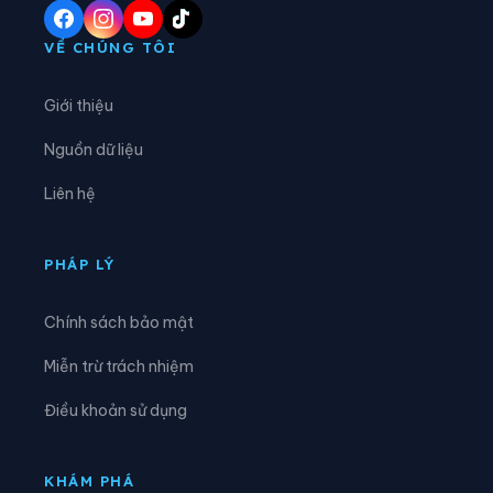
Xã Ba Chẽ
Xã Bình Liêu
VỀ CHÚNG TÔI
Xã Cái Chiên
Xã Đầm Hà
Giới thiệu
Xã Điền Xá
Xã Đông Ngũ
Nguồn dữ liệu
Xã Đường Hoa
Xã Hải Hòa
Liên hệ
Xã Hải Ninh
Xã Hải Sơn
Xã Hoành Mô
Xã Kỳ Thượng
PHÁP LÝ
Xã Lục Hồn
Xã Lương Minh
Chính sách bảo mật
Xã Quảng Đức
Xã Quảng Hà
Miễn trừ trách nhiệm
Xã Quảng La
Xã Quảng Tân
Điều khoản sử dụng
Xã Thống Nhất
Xã Tiên Yên
Xã Vĩnh Thực
KHÁM PHÁ