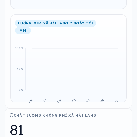
LƯỢNG MƯA XÃ HẢI LẠNG 7 NGÀY TỚI
MM
CHẤT LƯỢNG KHÔNG KHÍ XÃ HẢI LẠNG
81