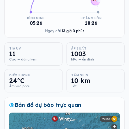
BÌNH MINH
HOÀNG HÔN
05:26
18:26
Ngày dài
13 giờ 0 phút
TIA UV
ÁP SUẤT
11
1003
Cao — dùng kem
hPa — ổn định
ĐIỂM SƯƠNG
TẦM NHÌN
24°C
10 km
Ẩm vừa phải
Tốt
Bản đồ dự báo trực quan