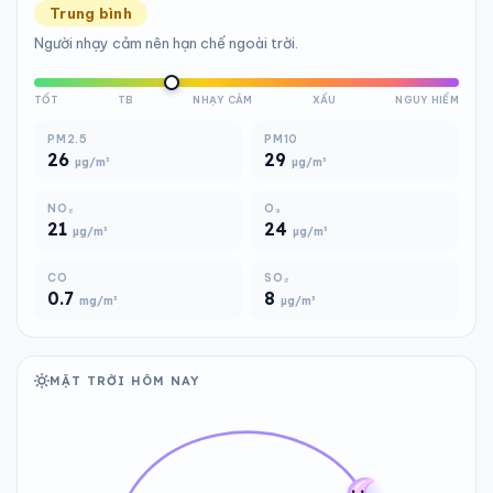
Trung bình
Người nhạy cảm nên hạn chế ngoài trời.
TỐT
TB
NHẠY CẢM
XẤU
NGUY HIỂM
PM2.5
PM10
26
29
µg/m³
µg/m³
NO₂
O₃
21
24
µg/m³
µg/m³
CO
SO₂
0.7
8
mg/m³
µg/m³
MẶT TRỜI HÔM NAY