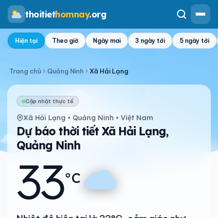
thoitiet
homnay
.org
Hiện tại
Theo giờ
Ngày mai
3 ngày tới
5 ngày tới
Trang chủ
Quảng Ninh
Xã Hải Lạng
Cập nhật thực tế
Xã Hải Lạng • Quảng Ninh • Việt Nam
Dự báo thời tiết Xã Hải Lạng,
Quảng Ninh
33
°C