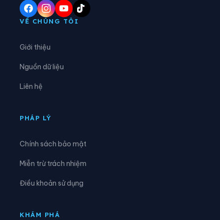
Xã Ba Chẽ
Xã Bình Liêu
VỀ CHÚNG TÔI
Xã Cái Chiên
Xã Đầm Hà
Giới thiệu
Xã Điền Xá
Xã Đường Hoa
Nguồn dữ liệu
Xã Hải Hòa
Xã Hải Lạng
Liên hệ
Xã Hải Ninh
Xã Hải Sơn
Xã Hoành Mô
Xã Kỳ Thượng
PHÁP LÝ
Xã Lục Hồn
Xã Lương Minh
Chính sách bảo mật
Xã Quảng Đức
Xã Quảng Hà
Miễn trừ trách nhiệm
Xã Quảng La
Xã Quảng Tân
Điều khoản sử dụng
Xã Thống Nhất
Xã Tiên Yên
Xã Vĩnh Thực
KHÁM PHÁ