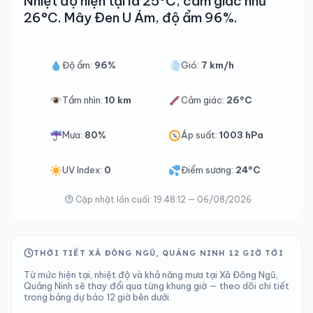
Nhiệt độ hiện tại là 25°C, cảm giác như
26°C. Mây Đen U Ám, độ ẩm 96%.
Độ ẩm:
96%
Gió:
7 km/h
Tầm nhìn:
10 km
Cảm giác:
26°C
Mưa:
80%
Áp suất:
1003 hPa
UV Index:
0
Điểm sương:
24°C
Cập nhật lần cuối: 19:48:12 — 06/08/2026
THỜI TIẾT XÃ ĐÔNG NGŨ, QUẢNG NINH 12 GIỜ TỚI
Từ mức hiện tại, nhiệt độ và khả năng mưa tại Xã Đông Ngũ,
Quảng Ninh sẽ thay đổi qua từng khung giờ — theo dõi chi tiết
trong bảng dự báo 12 giờ bên dưới.