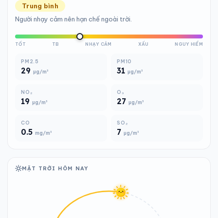
Trung bình
Người nhạy cảm nên hạn chế ngoài trời.
TỐT
TB
NHẠY CẢM
XẤU
NGUY HIỂM
PM2.5
PM10
29
31
µg/m³
µg/m³
NO₂
O₃
19
27
µg/m³
µg/m³
CO
SO₂
0.5
7
mg/m³
µg/m³
MẶT TRỜI HÔM NAY