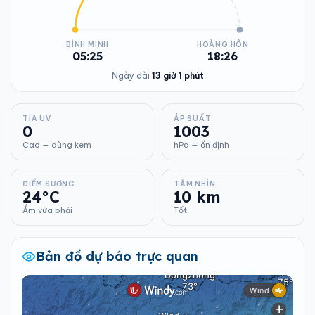
BÌNH MINH
HOÀNG HÔN
05:25
18:26
Ngày dài
13 giờ 1 phút
TIA UV
ÁP SUẤT
0
1003
Cao — dùng kem
hPa — ổn định
ĐIỂM SƯƠNG
TẦM NHÌN
24°C
10 km
Ẩm vừa phải
Tốt
Bản đồ dự báo trực quan