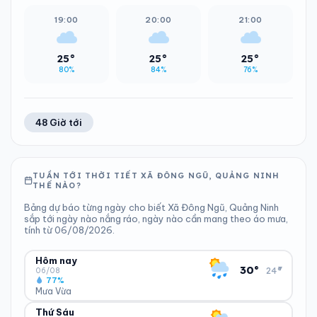
19:00
20:00
21:00
25°
25°
25°
80%
84%
76%
48 Giờ tới
TUẦN TỚI THỜI TIẾT XÃ ĐÔNG NGŨ, QUẢNG NINH
THẾ NÀO?
Bảng dự báo từng ngày cho biết Xã Đông Ngũ, Quảng Ninh
sắp tới ngày nào nắng ráo, ngày nào cần mang theo áo mưa,
tính từ 06/08/2026.
Hôm nay
▾
30°
24°
06/08
77%
Mưa Vừa
Thứ Sáu
ĐỘ ẨM
GIÓ