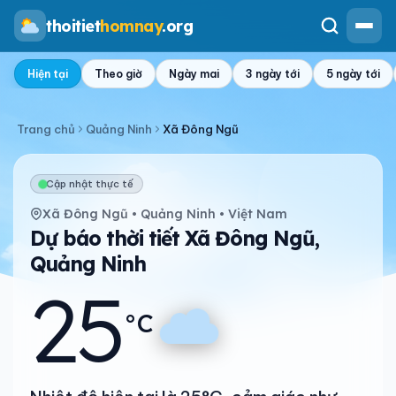
thoitiet
homnay
.org
Hiện tại
Theo giờ
Ngày mai
3 ngày tới
5 ngày tới
Trang chủ
Quảng Ninh
Xã Đông Ngũ
Cập nhật thực tế
Xã Đông Ngũ • Quảng Ninh • Việt Nam
Dự báo thời tiết Xã Đông Ngũ,
Quảng Ninh
25
°C