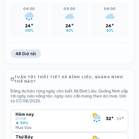
04:00
05:00
06:00
24°
24°
24°
100%
80%
80%
48 Giờ tới
TUẦN TỚI THỜI TIẾT XÃ BÌNH LIÊU, QUẢNG NINH
THẾ NÀO?
Bảng dự báo từng ngày cho biết Xã Bình Liêu, Quảng Ninh sắp
tới ngày nào nắng ráo, ngày nào cần mang theo áo mưa, tính
từ 07/08/2026.
Hôm nay
▾
32°
24°
07/08
59%
Mưa Vừa
Thứ Bảy
ĐỘ ẨM
GIÓ