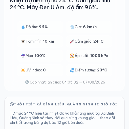
Nhiệt độ hiện tại là 24°C, cảm giác như
24°C. Mây Đen U Ám, độ ẩm 96%.
Độ ẩm:
96%
Gió:
6 km/h
Tầm nhìn:
10 km
Cảm giác:
24°C
Mưa:
100%
Áp suất:
1003 hPa
UV Index:
0
Điểm sương:
23°C
Cập nhật lần cuối: 04:05:02 — 07/08/2026
THỜI TIẾT XÃ BÌNH LIÊU, QUẢNG NINH 12 GIỜ TỚI
Từ mức 24°C hiện tại, nhiệt độ và khả năng mưa tại Xã Bình
Liêu, Quảng Ninh sẽ thay đổi qua từng khung giờ — theo dõi
chi tiết trong bảng dự báo 12 giờ bên dưới.