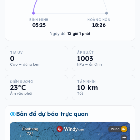
BÌNH MINH
HOÀNG HÔN
05:25
18:26
Ngày dài
13 giờ 1 phút
TIA UV
ÁP SUẤT
0
1003
Cao — dùng kem
hPa — ổn định
ĐIỂM SƯƠNG
TẦM NHÌN
23°C
10 km
Ẩm vừa phải
Tốt
Bản đồ dự báo trực quan