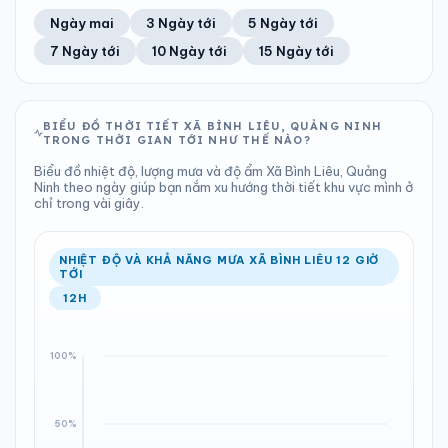
68%
10 km/h
13
Tốt
ĐIỂM SƯƠNG
% MƯA
0 mm
1001 hPa
21°C
0%
Trung bình ngày
Tốc độ gió
Ngày mai
3 Ngày tới
5 Ngày tới
Chỉ số UV
Ước lượng
Tổng cả ngày
Bình thường
Ổn định
Khả năng mưa
7 Ngày tới
10 Ngày tới
15 Ngày tới
TIA UV
TẦM NHÌN
LƯỢNG MƯA
ÁP SUẤT
13
Tốt
ĐIỂM SƯƠNG
% MƯA
4.5 mm
1001 hPa
21°C
0%
Chỉ số UV
Ước lượng
Tổng cả ngày
Bình thường
Ổn định
Khả năng mưa
BIỂU ĐỒ THỜI TIẾT XÃ BÌNH LIÊU, QUẢNG NINH
TRONG THỜI GIAN TỚI NHƯ THẾ NÀO?
LƯỢNG MƯA
ÁP SUẤT
ĐIỂM SƯƠNG
% MƯA
7.8 mm
1002 hPa
22°C
100%
Biểu đồ nhiệt độ, lượng mưa và độ ẩm Xã Bình Liêu, Quảng
Tổng cả ngày
Bình thường
Ninh theo ngày giúp bạn nắm xu hướng thời tiết khu vực mình ở
Ổn định
Khả năng mưa
chỉ trong vài giây.
ĐIỂM SƯƠNG
% MƯA
25°C
100%
Ổn định
Khả năng mưa
NHIỆT ĐỘ VÀ KHẢ NĂNG MƯA XÃ BÌNH LIÊU 12 GIỜ
TỚI
12H