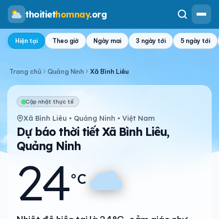
thoitiet
homnay
.org
Hiện tại
Theo giờ
Ngày mai
3 ngày tới
5 ngày tới
Trang chủ
Quảng Ninh
Xã Bình Liêu
Cập nhật thực tế
Xã Bình Liêu • Quảng Ninh • Việt Nam
Dự báo thời tiết Xã Bình Liêu,
Quảng Ninh
24
°C