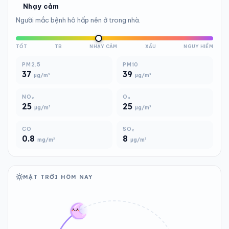
Nhạy cảm
Người mắc bệnh hô hấp nên ở trong nhà.
TỐT
TB
NHẠY CẢM
XẤU
NGUY HIỂM
PM2.5
PM10
37
39
µg/m³
µg/m³
NO₂
O₃
25
25
µg/m³
µg/m³
CO
SO₂
0.8
8
mg/m³
µg/m³
MẶT TRỜI HÔM NAY