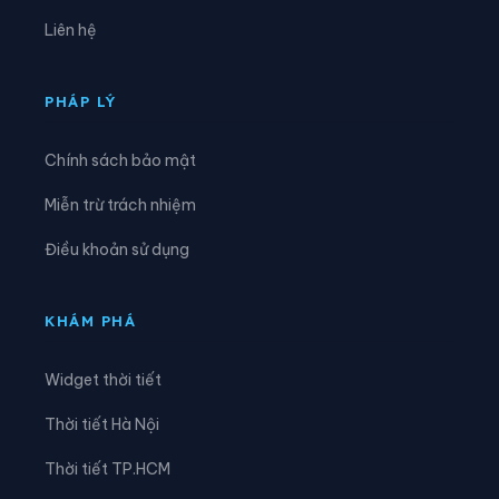
Xã Hải Hòa
Xã Hải Lạng
Liên hệ
Xã Hải Ninh
Xã Hải Sơn
Xã Hoành Mô
Xã Kỳ Thượng
PHÁP LÝ
Xã Lục Hồn
Xã Lương Minh
Chính sách bảo mật
Xã Quảng Đức
Xã Quảng Hà
Miễn trừ trách nhiệm
Xã Quảng La
Xã Quảng Tân
Điều khoản sử dụng
Xã Thống Nhất
Xã Tiên Yên
Xã Vĩnh Thực
KHÁM PHÁ
Widget thời tiết
Thời tiết Hà Nội
Thời tiết TP.HCM