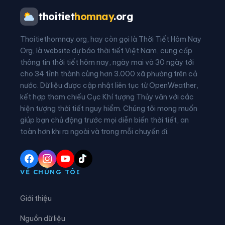
Phường Hồng Gai
Phường Liên Hòa
thoitiet
homnay
.org
Phường Mạo Khê
Phường Móng Cái 1
Thoitiethomnay.org, hay còn gọi là Thời Tiết Hôm Nay
Phường Móng Cái 2
Phường Móng Cái 3
Org, là website dự báo thời tiết Việt Nam, cung cấp
thông tin thời tiết hôm nay, ngày mai và 30 ngày tới
Phường Mông Dương
Phường Phong Cốc
cho 34 tỉnh thành cùng hơn 3.000 xã phường trên cả
nước. Dữ liệu được cập nhật liên tục từ OpenWeather,
Phường Quang Hanh
Phường Quảng Yên
kết hợp tham chiếu Cục Khí tượng Thủy văn với các
hiện tượng thời tiết nguy hiểm. Chúng tôi mong muốn
Phường Tuần Châu
Phường Uông Bí
giúp bạn chủ động trước mọi diễn biến thời tiết, an
Phường Vàng Danh
Phường Việt Hưng
toàn hơn khi ra ngoài và trong mỗi chuyến đi.
Phường Yên Tử
Xã Ba Chẽ
Xã Bình Liêu
Xã Cái Chiên
VỀ CHÚNG TÔI
Xã Đầm Hà
Xã Điền Xá
Giới thiệu
Xã Đông Ngũ
Xã Đường Hoa
Nguồn dữ liệu