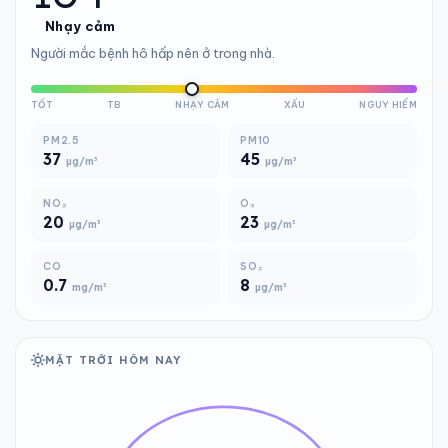
Nhạy cảm
Người mắc bệnh hô hấp nên ở trong nhà.
TỐT
TB
NHẠY CẢM
XẤU
NGUY HIỂM
PM2.5
PM10
37
45
µg/m³
µg/m³
NO₂
O₃
20
23
µg/m³
µg/m³
CO
SO₂
0.7
8
mg/m³
µg/m³
MẶT TRỜI HÔM NAY