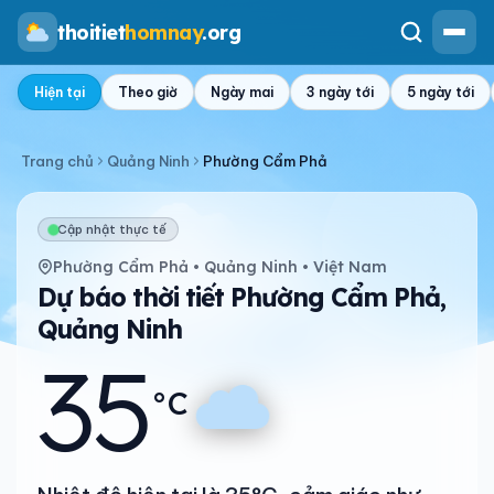
thoitiet
homnay
.org
Hiện tại
Theo giờ
Ngày mai
3 ngày tới
5 ngày tới
Trang chủ
Quảng Ninh
Phường Cẩm Phả
Cập nhật thực tế
Phường Cẩm Phả • Quảng Ninh • Việt Nam
Dự báo thời tiết Phường Cẩm Phả,
Quảng Ninh
35
°C