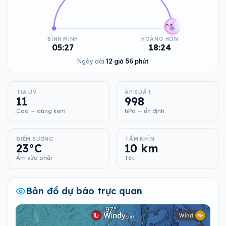
BÌNH MINH
HOÀNG HÔN
05:27
18:24
Ngày dài
12 giờ 56 phút
TIA UV
ÁP SUẤT
11
998
Cao — dùng kem
hPa — ổn định
ĐIỂM SƯƠNG
TẦM NHÌN
23°C
10 km
Ẩm vừa phải
Tốt
Bản đồ dự báo trực quan