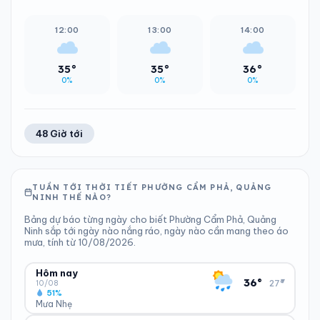
12:00
13:00
14:00
35°
35°
36°
0%
0%
0%
48 Giờ tới
TUẦN TỚI THỜI TIẾT PHƯỜNG CẨM PHẢ, QUẢNG
NINH THẾ NÀO?
Bảng dự báo từng ngày cho biết Phường Cẩm Phả, Quảng
Ninh sắp tới ngày nào nắng ráo, ngày nào cần mang theo áo
mưa, tính từ 10/08/2026.
Hôm nay
▾
36°
27°
10/08
51%
Mưa Nhẹ