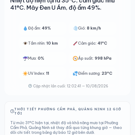
Nhiệt độ hiện tại là 35°C, cảm giác như
41°C. Mây Đen U Ám, độ ẩm 49%.
Độ ẩm:
49%
Gió:
8 km/h
Tầm nhìn:
10 km
Cảm giác:
41°C
Mưa:
0%
Áp suất:
998 hPa
UV Index:
11
Điểm sương:
23°C
Cập nhật lần cuối: 12:02:41 — 10/08/2026
THỜI TIẾT PHƯỜNG CẨM PHẢ, QUẢNG NINH 12 GIỜ
TỚI
Từ mức 31°C hiện tại, nhiệt độ và khả năng mưa tại Phường
Cẩm Phả, Quảng Ninh sẽ thay đổi qua từng khung giờ — theo
dõi chi tiết trong bảng dự báo 12 giờ bên dưới.