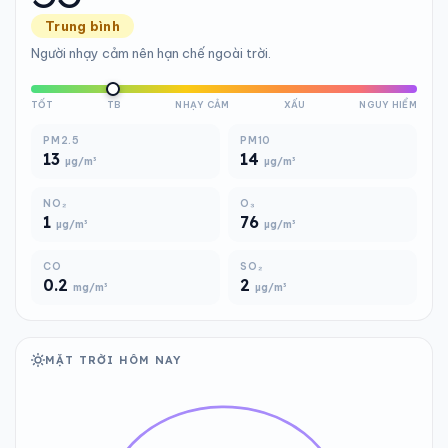
Trung bình
Người nhạy cảm nên hạn chế ngoài trời.
TỐT
TB
NHẠY CẢM
XẤU
NGUY HIỂM
PM2.5
PM10
13
14
µg/m³
µg/m³
NO₂
O₃
1
76
µg/m³
µg/m³
CO
SO₂
0.2
2
mg/m³
µg/m³
MẶT TRỜI HÔM NAY