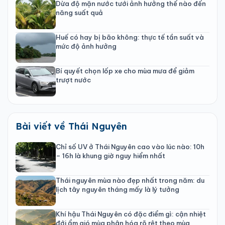
Dừa độ mặn nước tưới ảnh hưởng thế nào đến
năng suất quả
Huế có hay bị bão không: thực tế tần suất và
mức độ ảnh hưởng
Bí quyết chọn lốp xe cho mùa mưa để giảm
trượt nước
Bài viết về Thái Nguyên
Chỉ số UV ở Thái Nguyên cao vào lúc nào: 10h
– 16h là khung giờ nguy hiểm nhất
Thái nguyên mùa nào đẹp nhất trong năm: du
lịch tây nguyên tháng mấy là lý tưởng
Khí hậu Thái Nguyên có đặc điểm gì: cận nhiệt
đới ẩm gió mùa phân hóa rõ rệt theo mùa