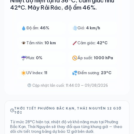
Nhiệt độ hiện tại là 36°C, cảm giác như
42°C. Mây Rải Rác, độ ẩm 46%.
Độ ẩm:
46%
Gió:
4 km/h
Tầm nhìn:
10 km
Cảm giác:
42°C
Mưa:
0%
Áp suất:
1000 hPa
UV Index:
11
Điểm sương:
23°C
Cập nhật lần cuối: 11:44:03 — 09/08/2026
THỜI TIẾT PHƯỜNG BẮC KẠN, THÁI NGUYÊN 12 GIỜ
TỚI
Từ mức 28°C hiện tại, nhiệt độ và khả năng mưa tại Phường
Bắc Kạn, Thái Nguyên sẽ thay đổi qua từng khung giờ — theo
dõi chi tiết trong bảng dự báo 12 giờ bên dưới.