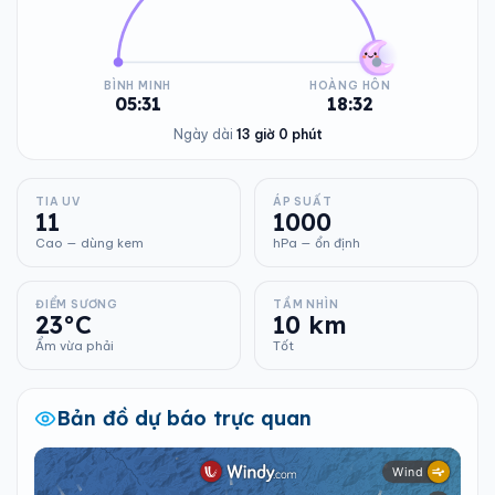
BÌNH MINH
HOÀNG HÔN
05:31
18:32
Ngày dài
13 giờ 0 phút
TIA UV
ÁP SUẤT
11
1000
Cao — dùng kem
hPa — ổn định
ĐIỂM SƯƠNG
TẦM NHÌN
23°C
10 km
Ẩm vừa phải
Tốt
Bản đồ dự báo trực quan