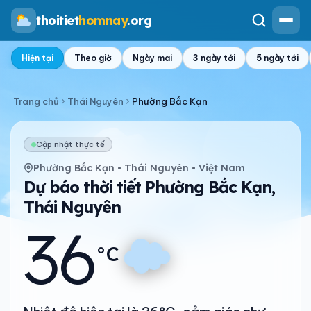
thoitiet
homnay
.org
Hiện tại
Theo giờ
Ngày mai
3 ngày tới
5 ngày tới
Trang chủ
Thái Nguyên
Phường Bắc Kạn
Cập nhật thực tế
Phường Bắc Kạn • Thái Nguyên • Việt Nam
Dự báo thời tiết Phường Bắc Kạn,
Thái Nguyên
36
°C