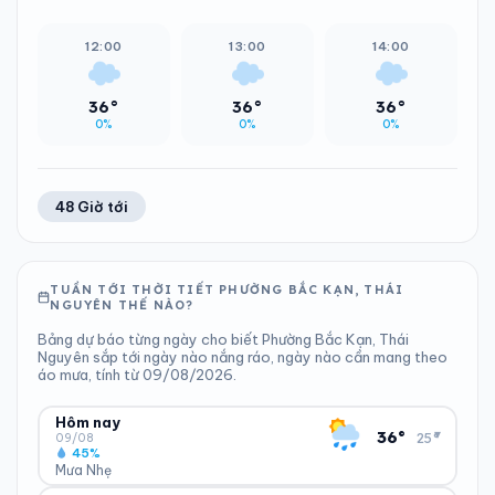
12:00
13:00
14:00
36°
36°
36°
0%
0%
0%
48 Giờ tới
TUẦN TỚI THỜI TIẾT PHƯỜNG BẮC KẠN, THÁI
NGUYÊN THẾ NÀO?
Bảng dự báo từng ngày cho biết Phường Bắc Kạn, Thái
Nguyên sắp tới ngày nào nắng ráo, ngày nào cần mang theo
áo mưa, tính từ 09/08/2026.
Hôm nay
▾
36°
25°
09/08
45%
Mưa Nhẹ