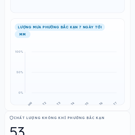
LƯỢNG MƯA PHƯỜNG BẮC KẠN 7 NGÀY TỚI
MM
CHẤT LƯỢNG KHÔNG KHÍ PHƯỜNG BẮC KẠN
53