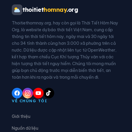
Xã Bạch Thông
Xã Bằng Thành
thoitiet
homnay
.org
Xã Bằng Vân
Xã Bình Thành
Thoitiethomnay.org, hay còn gọi là Thời Tiết Hôm Nay
Xã Bình Yên
Xã Cẩm Giàng
Org, là website dự báo thời tiết Việt Nam, cung cấp
thông tin thời tiết hôm nay, ngày mai và 30 ngày tới
Xã Cao Minh
Xã Chợ Đồn
cho 34 tỉnh thành cùng hơn 3.000 xã phường trên cả
nước. Dữ liệu được cập nhật liên tục từ OpenWeather,
Xã Chợ Mới
Xã Chợ Rã
kết hợp tham chiếu Cục Khí tượng Thủy văn với các
hiện tượng thời tiết nguy hiểm. Chúng tôi mong muốn
Xã Côn Minh
Xã Cường Lợi
giúp bạn chủ động trước mọi diễn biến thời tiết, an
Xã Đại Phúc
Xã Đại Từ
toàn hơn khi ra ngoài và trong mỗi chuyến đi.
Xã Dân Tiến
Xã Điềm Thụy
Xã Định Hóa
Xã Đồng Hỷ
VỀ CHÚNG TÔI
Xã Đồng Phúc
Xã Đức Lương
Giới thiệu
Xã Hiệp Lực
Xã Hợp Thành
Nguồn dữ liệu