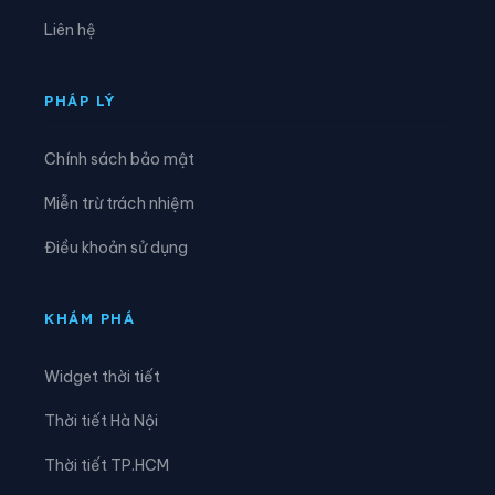
Xã Kha Sơn
Xã Kim Phượng
Liên hệ
Xã La Bằng
Xã La Hiên
Xã Lam Vỹ
Xã Nà Phặc
PHÁP LÝ
Xã Na Rì
Xã Nam Cường
Chính sách bảo mật
Xã Nam Hòa
Xã Ngân Sơn
Miễn trừ trách nhiệm
Xã Nghĩa Tá
Xã Nghiên Loan
Điều khoản sử dụng
Xã Nghinh Tường
Xã Phong Quang
Xã Phú Bình
Xã Phú Đình
KHÁM PHÁ
Xã Phú Lạc
Xã Phú Lương
Widget thời tiết
Xã Phú Thịnh
Xã Phủ Thông
Thời tiết Hà Nội
Xã Phú Xuyên
Xã Phúc Lộc
Thời tiết TP.HCM
Xã Phượng Tiến
Xã Quân Chu