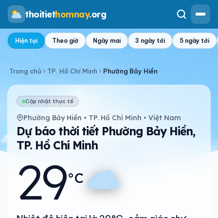
thoitiet
homnay
.org
Hiện tại
Theo giờ
Ngày mai
3 ngày tới
5 ngày tới
Trang chủ
TP. Hồ Chí Minh
Phường Bảy Hiền
Cập nhật thực tế
Phường Bảy Hiền • TP. Hồ Chí Minh • Việt Nam
Dự báo thời tiết Phường Bảy Hiền,
TP. Hồ Chí Minh
29
°C