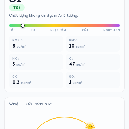
Tốt
Chất lượng không khí đạt mức lý tưởng.
TỐT
TB
NHẠY CẢM
XẤU
NGUY HIỂM
PM2.5
PM10
8
10
µg/m³
µg/m³
NO₂
O₃
3
47
µg/m³
µg/m³
CO
SO₂
0.2
1
mg/m³
µg/m³
MẶT TRỜI HÔM NAY