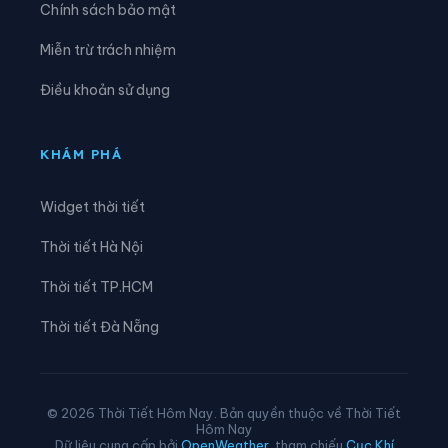
Chính sách bảo mật
Phường Hòa Hưng
Phường Hòa Lợi
Miễn trừ trách nhiệm
Phường Khánh Hội
Phường Lái Thiêu
Điều khoản sử dụng
Phường Linh Xuân
Phường Long Bình
Phường Long Hương
Phường Long Nguyên
KHÁM PHÁ
Phường Long Phước
Phường Long Trường
Widget thời tiết
Phường Minh Phụng
Phường Nhiêu Lộc
Thời tiết Hà Nội
Phường Phú An
Phường Phú Định
Thời tiết TP.HCM
Phường Phú Lâm
Phường Phú Lợi
Thời tiết Đà Nẵng
Phường Phú Mỹ
Phường Phú Nhuận
Phường Phú Thạnh
Phường Phú Thọ
© 2026 Thời Tiết Hôm Nay. Bản quyền thuộc về Thời Tiết
Hôm Nay
Phường Phú Thọ Hòa
Phường Phú Thuận
Dữ liệu cung cấp bởi
OpenWeather
, tham chiếu
Cục Khí