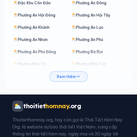
Đặc Khu Côn Đảo
Phường An Đông
Phường An Hội Đông
Phường An Hội Tây
Phường An Khánh
Phường An Lạc
Phường An Nhơn
Phường An Phú
Phường An Phú Đông
Phường Bà Rịa
Phường Bàn Cờ
Phường Bến Cát
Phường Bến Thành
Phường Bình Cơ
Xem thêm
Phường Bình Đông
Phường Bình Dương
Phường Bình Hòa
Phường Bình Hưng Hòa
thoitiet
homnay
.org
Phường Bình Lợi Trung
Phường Bình Phú
Thoitiethomnay.org, hay còn gọi là Thời Tiết Hôm Nay
Phường Bình Quới
Phường Bình Tân
Org, là website dự báo thời tiết Việt Nam, cung cấp
thông tin thời tiết hôm nay, ngày mai và 30 ngày tới