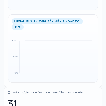
LƯỢNG MƯA PHƯỜNG BẢY HIỀN 7 NGÀY TỚI
MM
CHẤT LƯỢNG KHÔNG KHÍ PHƯỜNG BẢY HIỀN
31