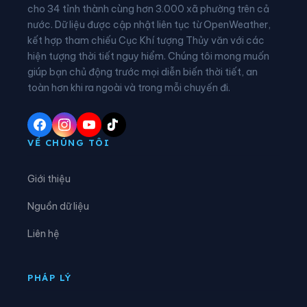
Phường Bình Tây
Phường Bình Thạnh
cho 34 tỉnh thành cùng hơn 3.000 xã phường trên cả
nước. Dữ liệu được cập nhật liên tục từ OpenWeather,
Phường Bình Thới
Phường Bình Tiên
kết hợp tham chiếu Cục Khí tượng Thủy văn với các
hiện tượng thời tiết nguy hiểm. Chúng tôi mong muốn
Phường Bình Trị Đông
Phường Bình Trưng
giúp bạn chủ động trước mọi diễn biến thời tiết, an
Phường Cát Lái
Phường Cầu Kiệu
toàn hơn khi ra ngoài và trong mỗi chuyến đi.
Phường Cầu Ông Lãnh
Phường Chánh Hiệp
Phường Chánh Hưng
Phường Chánh Phú Hòa
VỀ CHÚNG TÔI
Phường Chợ Lớn
Phường Chợ Quán
Giới thiệu
Phường Dĩ An
Phường Diên Hồng
Nguồn dữ liệu
Phường Đông Hòa
Phường Đông Hưng Thuận
Liên hệ
Phường Đức Nhuận
Phường Gia Định
Phường Gò Vấp
Phường Hạnh Thông
PHÁP LÝ
Phường Hiệp Bình
Phường Hòa Bình