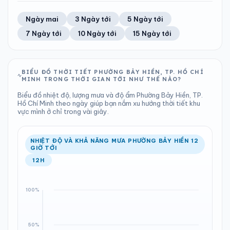
TIA UV
TẦM NHÌN
52%
28 km/h
LƯỢNG MƯA
ÁP SUẤT
11
Tốt
ĐIỂM SƯƠNG
% MƯA
1.23 mm
1010 hPa
22°C
1%
Trung bình ngày
Tốc độ gió
Ngày mai
3 Ngày tới
5 Ngày tới
Chỉ số UV
Ước lượng
Tổng cả ngày
Bình thường
Ổn định
Khả năng mưa
7 Ngày tới
10 Ngày tới
15 Ngày tới
TIA UV
TẦM NHÌN
LƯỢNG MƯA
ÁP SUẤT
11
Tốt
ĐIỂM SƯƠNG
% MƯA
0 mm
1010 hPa
22°C
53%
Chỉ số UV
Ước lượng
Tổng cả ngày
Bình thường
Ổn định
Khả năng mưa
BIỂU ĐỒ THỜI TIẾT PHƯỜNG BẢY HIỀN, TP. HỒ CHÍ
MINH TRONG THỜI GIAN TỚI NHƯ THẾ NÀO?
LƯỢNG MƯA
ÁP SUẤT
ĐIỂM SƯƠNG
% MƯA
0.12 mm
1009 hPa
21°C
0%
Biểu đồ nhiệt độ, lượng mưa và độ ẩm Phường Bảy Hiền, TP.
Tổng cả ngày
Bình thường
Hồ Chí Minh theo ngày giúp bạn nắm xu hướng thời tiết khu
Ổn định
Khả năng mưa
vực mình ở chỉ trong vài giây.
ĐIỂM SƯƠNG
% MƯA
22°C
35%
Ổn định
Khả năng mưa
NHIỆT ĐỘ VÀ KHẢ NĂNG MƯA PHƯỜNG BẢY HIỀN 12
GIỜ TỚI
12H