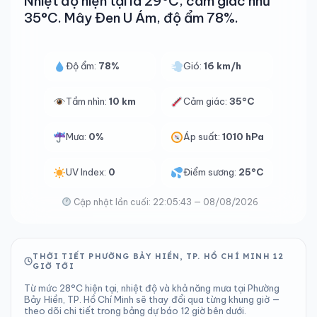
Nhiệt độ hiện tại là 29°C, cảm giác như
35°C. Mây Đen U Ám, độ ẩm 78%.
Độ ẩm:
78%
Gió:
16 km/h
Tầm nhìn:
10 km
Cảm giác:
35°C
Mưa:
0%
Áp suất:
1010 hPa
UV Index:
0
Điểm sương:
25°C
Cập nhật lần cuối: 22:05:43 — 08/08/2026
THỜI TIẾT PHƯỜNG BẢY HIỀN, TP. HỒ CHÍ MINH 12
GIỜ TỚI
Từ mức 28°C hiện tại, nhiệt độ và khả năng mưa tại Phường
Bảy Hiền, TP. Hồ Chí Minh sẽ thay đổi qua từng khung giờ —
theo dõi chi tiết trong bảng dự báo 12 giờ bên dưới.