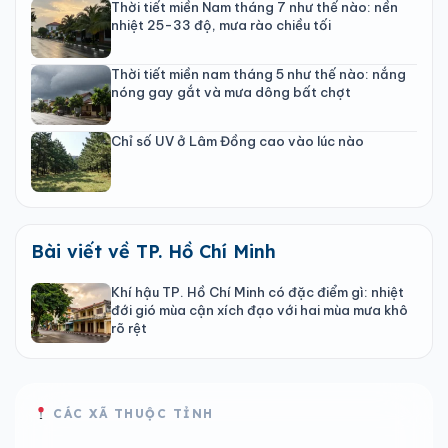
Thời tiết miền Nam tháng 7 như thế nào: nền
nhiệt 25-33 độ, mưa rào chiều tối
Thời tiết miền nam tháng 5 như thế nào: nắng
nóng gay gắt và mưa dông bất chợt
Chỉ số UV ở Lâm Đồng cao vào lúc nào
Bài viết về TP. Hồ Chí Minh
Khí hậu TP. Hồ Chí Minh có đặc điểm gì: nhiệt
đới gió mùa cận xích đạo với hai mùa mưa khô
rõ rệt
CÁC XÃ THUỘC TỈNH