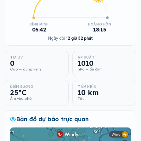
BÌNH MINH
HOÀNG HÔN
05:42
18:15
Ngày dài
12 giờ 32 phút
TIA UV
ÁP SUẤT
0
1010
Cao — dùng kem
hPa — ổn định
ĐIỂM SƯƠNG
TẦM NHÌN
25°C
10 km
Ẩm vừa phải
Tốt
Bản đồ dự báo trực quan