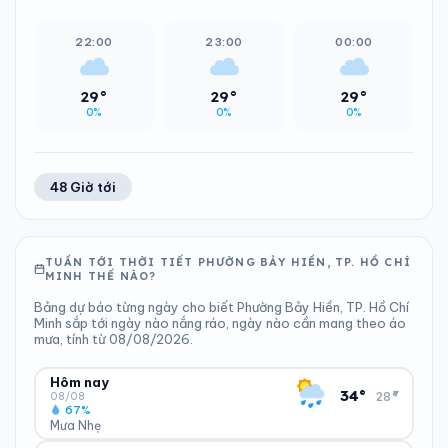
22:00
23:00
00:00
29°
29°
29°
0%
0%
0%
48 Giờ tới
TUẦN TỚI THỜI TIẾT PHƯỜNG BẢY HIỀN, TP. HỒ CHÍ
MINH THẾ NÀO?
Bảng dự báo từng ngày cho biết Phường Bảy Hiền, TP. Hồ Chí
Minh sắp tới ngày nào nắng ráo, ngày nào cần mang theo áo
mưa, tính từ 08/08/2026.
Hôm nay
▾
34°
28°
08/08
67%
Mưa Nhẹ