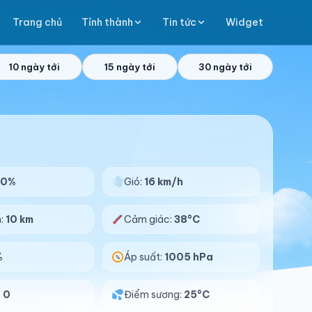
Trang chủ
Tỉnh thành
Tin tức
Widget
10 ngày tới
15 ngày tới
30 ngày tới
70%
Gió:
16 km/h
n:
10 km
Cảm giác:
38°C
%
Áp suất:
1005 hPa
:
0
Điểm sương:
25°C