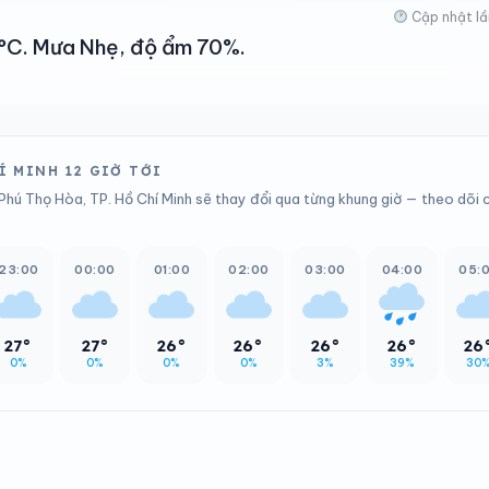
Cập nhật lầ
38°C. Mưa Nhẹ, độ ẩm 70%.
Í MINH 12 GIỜ TỚI
Phú Thọ Hòa, TP. Hồ Chí Minh sẽ thay đổi qua từng khung giờ — theo dõi c
23:00
00:00
01:00
02:00
03:00
04:00
05:
27°
27°
26°
26°
26°
26°
26
0%
0%
0%
0%
3%
39%
30