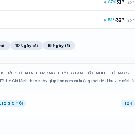
22°C
100%
31°
67%
26°
Chỉ số UV
Ước lượng
Ổn định
Khả năng mưa
TIA UV
TẦM NHÌN
ĐIỂM SƯƠNG
% MƯA
8
Tốt
22°C
53%
32°
53%
26°
Chỉ số UV
Ước lượng
Ổn định
Khả năng mưa
TIA UV
TẦM NHÌN
ĐIỂM SƯƠNG
% MƯA
8
Tốt
22°C
0%
Chỉ số UV
Ước lượng
Ổn định
Khả năng mưa
tới
10 Ngày tới
15 Ngày tới
ĐIỂM SƯƠNG
% MƯA
21°C
48%
Ổn định
Khả năng mưa
TP. HỒ CHÍ MINH TRONG THỜI GIAN TỚI NHƯ THẾ NÀO?
P. Hồ Chí Minh theo ngày giúp bạn nắm xu hướng thời tiết khu vực mình ở 
12 GIỜ TỚI
12H