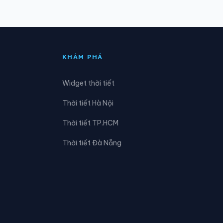
Phường Chợ Lớn
Phường Đông Hòa
KHÁM PHÁ
Phường Gò Vấp
Widget thời tiết
Phường Hòa Hưng
Thời tiết Hà Nội
Phường Linh Xuân
Thời tiết TP.HCM
Phường Long Phước
Thời tiết Đà Nẵng
Phường Phú An
Phường Phú Mỹ
Phường Phú Thuận