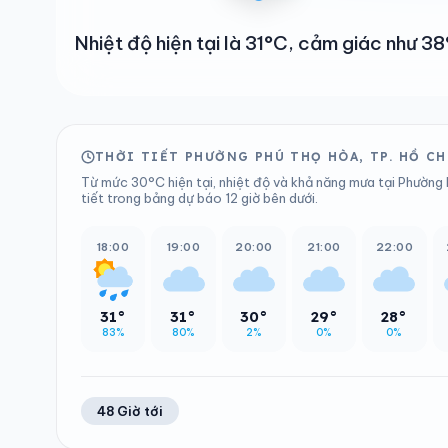
Nhiệt độ hiện tại là 31°C, cảm giác như 
THỜI TIẾT PHƯỜNG PHÚ THỌ HÒA, TP. HỒ CH
Từ mức 30°C hiện tại, nhiệt độ và khả năng mưa tại Phường 
tiết trong bảng dự báo 12 giờ bên dưới.
18:00
19:00
20:00
21:00
22:00
31°
31°
30°
29°
28°
83%
80%
2%
0%
0%
48 Giờ tới