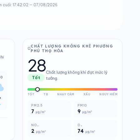
n cuối: 17:42:02 — 07/08/2026
CHẤT LƯỢNG KHÔNG KHÍ PHƯỜNG
PHÚ THỌ HÒA
28
hi
Chất lượng không khí đạt mức lý
00
Tốt
tưởng.
TỐT
TB
NHẠY CẢM
XẤU
NGUY HIỂM
°
%
PM2.5
PM10
7
9
µg/m³
µg/m³
NO₂
O₃
2
74
µg/m³
µg/m³