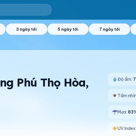
3 ngày tới
5 ngày tới
7 ngày tới
ờng Phú Thọ Hòa,
Độ ẩm:
Tầm nhì
Mưa:
83
UV Index