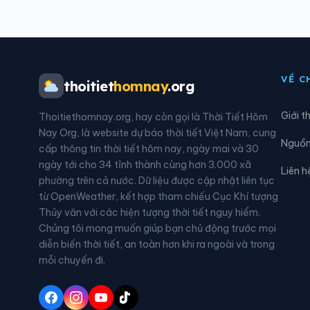
Phường Chánh Hiệp
Phườ
Phường Chợ Quán
Phườ
VỀ C
thoitiet
homnay
.org
Phường Đông Hưng Thuận
Phườ
Giới t
Thoitiethomnay.org, hay còn gọi là Thời Tiết Hôm
Phường Hạnh Thông
Phườ
Nay Org, là website dự báo thời tiết Việt Nam, cung
Nguồn 
cấp thông tin thời tiết hôm nay, ngày mai và 30
Phường Hòa Lợi
Phườ
ngày tới cho 34 tỉnh thành cùng hơn 3.000 xã
Liên h
phường trên cả nước. Dữ liệu được cập nhật liên tục
Phường Long Bình
Phườ
từ OpenWeather, kết hợp tham chiếu Cục Khí tượng
Thủy văn với các hiện tượng thời tiết nguy hiểm.
Phường Long Trường
Phườ
Chúng tôi mong muốn giúp bạn chủ động trước mọi
diễn biến thời tiết, an toàn hơn khi ra ngoài và trong
Phường Phú Định
Phườ
mỗi chuyến đi.
Phường Phú Nhuận
Phườ