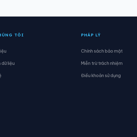
ng Chánh Hưng
Phường Chánh Phú Hòa
ng Dĩ An
Phường Diên Hồng
HÚNG TÔI
PHÁP LÝ
ng Đức Nhuận
Phường Gia Định
hiệu
Chính sách bảo mật
ng Hiệp Bình
Phường Hòa Bình
dữ liệu
Miễn trừ trách nhiệm
ng Khánh Hội
Phường Lái Thiêu
ệ
Điều khoản sử dụng
ng Long Hương
Phường Long Nguyên
ng Minh Phụng
Phường Nhiêu Lộc
ng Phú Lâm
Phường Phú Lợi
ng Phú Thạnh
Phường Phú Thọ