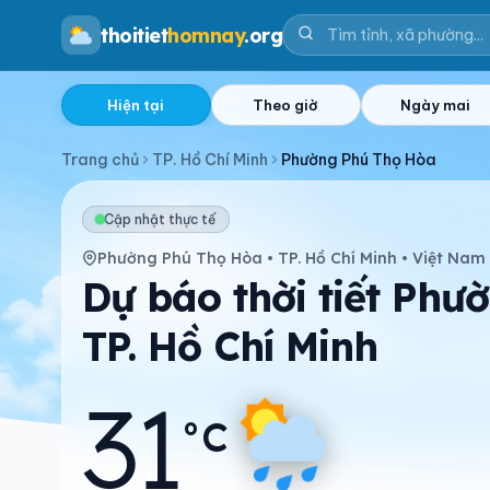
thoitiet
homnay
.org
Hiện tại
Theo giờ
Ngày mai
Trang chủ
TP. Hồ Chí Minh
Phường Phú Thọ Hòa
Cập nhật thực tế
Phường Phú Thọ Hòa • TP. Hồ Chí Minh • Việt Nam
Dự báo thời tiết Phư
TP. Hồ Chí Minh
31
°C