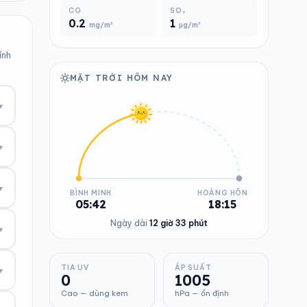
CO
SO₂
0.2
1
mg/m³
µg/m³
ính
MẶT TRỜI HÔM NAY
▾
▾
▾
BÌNH MINH
HOÀNG HÔN
05:42
18:15
Ngày dài
12 giờ 33 phút
▾
TIA UV
ÁP SUẤT
▾
0
1005
Cao — dùng kem
hPa — ổn định