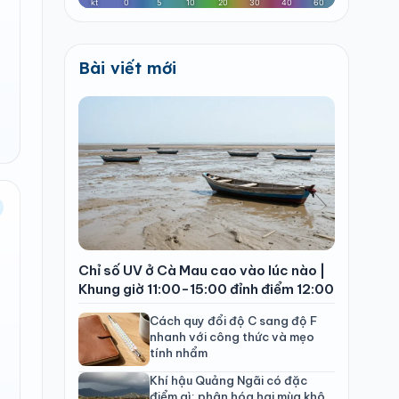
Bài viết mới
Chỉ số UV ở Cà Mau cao vào lúc nào |
Khung giờ 11:00-15:00 đỉnh điểm 12:00
Cách quy đổi độ C sang độ F
nhanh với công thức và mẹo
tính nhẩm
Khí hậu Quảng Ngãi có đặc
điểm gì: phân hóa hai mùa khô