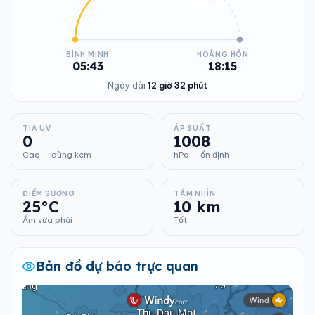
BÌNH MINH
HOÀNG HÔN
05:43
18:15
Ngày dài
12 giờ 32 phút
TIA UV
ÁP SUẤT
0
1008
Cao — dùng kem
hPa — ổn định
ĐIỂM SƯƠNG
TẦM NHÌN
25°C
10 km
Ẩm vừa phải
Tốt
Bản đồ dự báo trực quan