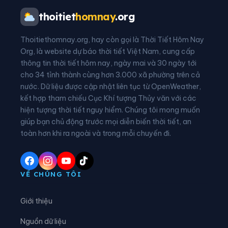
Phường Bình Dương
Phường Bình Hòa
thoitiet
homnay
.org
Phường Bình Hưng Hòa
Phường Bình Lợi Trung
Thoitiethomnay.org, hay còn gọi là Thời Tiết Hôm Nay
Phường Bình Phú
Phường Bình Quới
Org, là website dự báo thời tiết Việt Nam, cung cấp
thông tin thời tiết hôm nay, ngày mai và 30 ngày tới
Phường Bình Tân
Phường Bình Tây
cho 34 tỉnh thành cùng hơn 3.000 xã phường trên cả
nước. Dữ liệu được cập nhật liên tục từ OpenWeather,
Phường Bình Thạnh
Phường Bình Thới
kết hợp tham chiếu Cục Khí tượng Thủy văn với các
hiện tượng thời tiết nguy hiểm. Chúng tôi mong muốn
Phường Bình Tiên
Phường Bình Trị Đông
giúp bạn chủ động trước mọi diễn biến thời tiết, an
Phường Bình Trưng
Phường Cát Lái
toàn hơn khi ra ngoài và trong mỗi chuyến đi.
Phường Cầu Kiệu
Phường Cầu Ông Lãnh
Phường Chánh Hiệp
Phường Chánh Hưng
VỀ CHÚNG TÔI
Phường Chánh Phú Hòa
Phường Chợ Lớn
Giới thiệu
Phường Chợ Quán
Phường Dĩ An
Nguồn dữ liệu