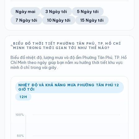
TIA UV
TẦM NHÌN
53%
26 km/h
LƯỢNG MƯA
ÁP SUẤT
12
Tốt
ĐIỂM SƯƠNG
% MƯA
0.38 mm
1010 hPa
22°C
84%
Trung bình ngày
Tốc độ gió
Ngày mai
3 Ngày tới
5 Ngày tới
Chỉ số UV
Ước lượng
Tổng cả ngày
Bình thường
Ổn định
Khả năng mưa
7 Ngày tới
10 Ngày tới
15 Ngày tới
TIA UV
TẦM NHÌN
LƯỢNG MƯA
ÁP SUẤT
12
Tốt
ĐIỂM SƯƠNG
% MƯA
0.45 mm
1009 hPa
22°C
30%
Chỉ số UV
Ước lượng
Tổng cả ngày
Bình thường
Ổn định
Khả năng mưa
BIỂU ĐỒ THỜI TIẾT PHƯỜNG TÂN PHÚ, TP. HỒ CHÍ
MINH TRONG THỜI GIAN TỚI NHƯ THẾ NÀO?
LƯỢNG MƯA
ÁP SUẤT
ĐIỂM SƯƠNG
% MƯA
0 mm
1009 hPa
22°C
26%
Biểu đồ nhiệt độ, lượng mưa và độ ẩm Phường Tân Phú, TP. Hồ
Tổng cả ngày
Bình thường
Chí Minh theo ngày giúp bạn nắm xu hướng thời tiết khu vực
Ổn định
Khả năng mưa
mình ở chỉ trong vài giây.
ĐIỂM SƯƠNG
% MƯA
22°C
0%
Ổn định
Khả năng mưa
NHIỆT ĐỘ VÀ KHẢ NĂNG MƯA PHƯỜNG TÂN PHÚ 12
GIỜ TỚI
12H