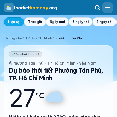
thoitiet
homnay
.org
Hiện tại
Theo giờ
Ngày mai
3 ngày tới
5 ngày tới
Trang chủ
TP. Hồ Chí Minh
Phường Tân Phú
Cập nhật thực tế
Phường Tân Phú • TP. Hồ Chí Minh • Việt Nam
Dự báo thời tiết Phường Tân Phú,
TP. Hồ Chí Minh
27
°C