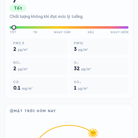
Tốt
Chất lượng không khí đạt mức lý tưởng.
TỐT
TB
NHẠY CẢM
XẤU
NGUY HIỂM
PM2.5
PM10
2
3
µg/m³
µg/m³
NO₂
O₃
2
32
µg/m³
µg/m³
CO
SO₂
0.1
1
mg/m³
µg/m³
MẶT TRỜI HÔM NAY