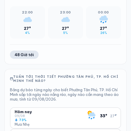
22:00
23:00
00:00
27°
27°
27°
4%
5%
26%
48 Giờ tới
TUẦN TỚI THỜI TIẾT PHƯỜNG TÂN PHÚ, TP. HỒ CHÍ
MINH THẾ NÀO?
Bảng dự báo từng ngày cho biết Phường Tân Phú, TP. Hồ Chí
Minh sắp tới ngày nào nắng ráo, ngày nào cần mang theo áo
mưa, tính từ 09/08/2026.
Hôm nay
▾
33°
27°
09/08
73%
Mưa Nhẹ