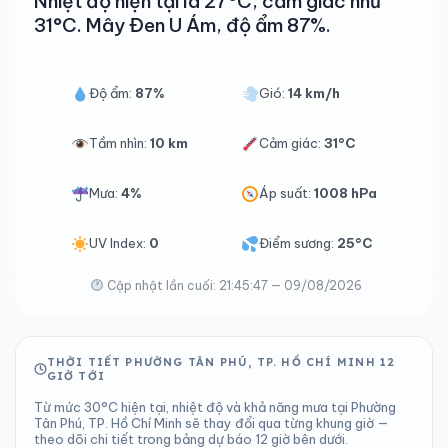
Nhiệt độ hiện tại là 27°C, cảm giác như
31°C. Mây Đen U Ám, độ ẩm 87%.
Độ ẩm:
87%
Gió:
14 km/h
Tầm nhìn:
10 km
Cảm giác:
31°C
Mưa:
4%
Áp suất:
1008 hPa
UV Index:
0
Điểm sương:
25°C
Cập nhật lần cuối: 21:45:47 — 09/08/2026
THỜI TIẾT PHƯỜNG TÂN PHÚ, TP. HỒ CHÍ MINH 12
GIỜ TỚI
Từ mức 30°C hiện tại, nhiệt độ và khả năng mưa tại Phường
Tân Phú, TP. Hồ Chí Minh sẽ thay đổi qua từng khung giờ —
theo dõi chi tiết trong bảng dự báo 12 giờ bên dưới.