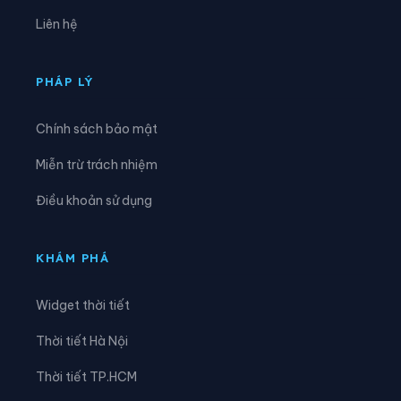
Phường Diên Hồng
Phường Đông Hòa
Liên hệ
Phường Đông Hưng Thuận
Phường Đức Nhuận
Phường Gia Định
Phường Gò Vấp
PHÁP LÝ
Phường Hạnh Thông
Phường Hiệp Bình
Chính sách bảo mật
Phường Hòa Bình
Phường Hòa Hưng
Miễn trừ trách nhiệm
Phường Hòa Lợi
Phường Khánh Hội
Điều khoản sử dụng
Phường Lái Thiêu
Phường Linh Xuân
Phường Long Bình
Phường Long Hương
KHÁM PHÁ
Phường Long Nguyên
Phường Long Phước
Widget thời tiết
Phường Long Trường
Phường Minh Phụng
Thời tiết Hà Nội
Phường Nhiêu Lộc
Phường Phú An
Thời tiết TP.HCM
Phường Phú Định
Phường Phú Lâm