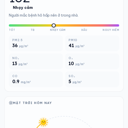
Nhạy cảm
Người mắc bệnh hô hấp nên ở trong nhà.
TỐT
TB
NHẠY CẢM
XẤU
NGUY HIỂM
PM2.5
PM10
36
41
µg/m³
µg/m³
NO₂
O₃
13
10
µg/m³
µg/m³
CO
SO₂
0.9
5
mg/m³
µg/m³
MẶT TRỜI HÔM NAY