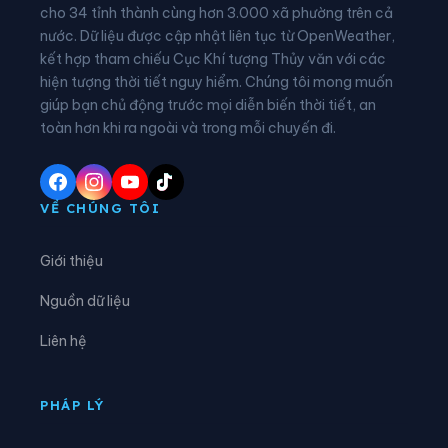
Phường Lê Chân
Phường Lê Đại Hành
cho 34 tỉnh thành cùng hơn 3.000 xã phường trên cả
nước. Dữ liệu được cập nhật liên tục từ OpenWeather,
Phường Lê Ích Mộc
Phường Lê Thanh Nghị
kết hợp tham chiếu Cục Khí tượng Thủy văn với các
hiện tượng thời tiết nguy hiểm. Chúng tôi mong muốn
Phường Lưu Kiếm
Phường Nam Đồ Sơn
giúp bạn chủ động trước mọi diễn biến thời tiết, an
Phường Nam Đồng
Phường Nam Triệu
toàn hơn khi ra ngoài và trong mỗi chuyến đi.
Phường Ngô Quyền
Phường Nguyễn Đại Năng
Phường Nguyễn Trãi
Phường Nhị Chiểu
VỀ CHÚNG TÔI
Phường Phạm Sư Mạnh
Phường Phù Liễn
Giới thiệu
Phường Tân Hưng
Phường Thạch Khôi
Nguồn dữ liệu
Phường Thành Đông
Phường Thiên Hương
Liên hệ
Phường Thuỷ Nguyên
Phường Trần Hưng Đạo
Phường Trần Liễu
Phường Trần Nhân Tông
PHÁP LÝ
Phường Tứ Minh
Phường Việt Hòa