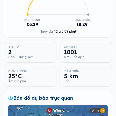
BÌNH MINH
HOÀNG HÔN
05:29
18:29
Ngày dài
12 giờ 59 phút
TIA UV
ÁP SUẤT
2
1001
Cao — dùng kem
hPa — ổn định
ĐIỂM SƯƠNG
TẦM NHÌN
25°C
5 km
Ẩm vừa phải
Tốt
Bản đồ dự báo trực quan