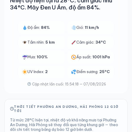
Nhiệt độ hiện tại là 28°C, cảm giác như
34°C. Mây Đen U Ám, độ ẩm 84%.
Độ ẩm:
84%
Gió:
11 km/h
Tầm nhìn:
5 km
Cảm giác:
34°C
Mưa:
100%
Áp suất:
1001 hPa
UV Index:
2
Điểm sương:
25°C
Cập nhật lần cuối: 15:54:18 — 07/08/2026
THỜI TIẾT PHƯỜNG AN DƯƠNG, HẢI PHÒNG 12 GIỜ
TỚI
Từ mức 28°C hiện tại, nhiệt độ và khả năng mưa tại Phường
An Dương, Hải Phòng sẽ thay đổi qua từng khung giờ — theo
dõi chi tiết trong bảng dự báo 12 giờ bên dưới.