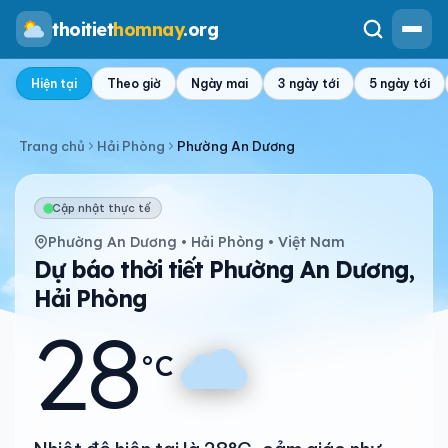
thoitiet
homnay
.org
Hiện tại
Theo giờ
Ngày mai
3 ngày tới
5 ngày tới
Trang chủ
Hải Phòng
Phường An Dương
Cập nhật thực tế
Phường An Dương • Hải Phòng • Việt Nam
Dự báo thời tiết Phường An Dương,
Hải Phòng
28
°C