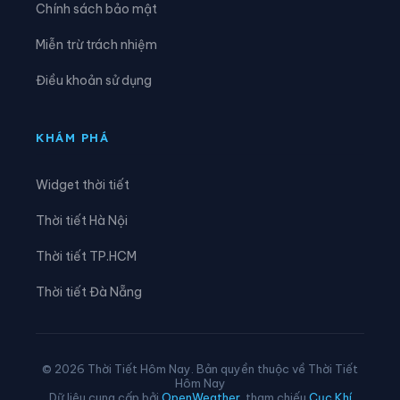
Chính sách bảo mật
Xã An Hưng
Xã An Khánh
Miễn trừ trách nhiệm
Xã An Lão
Xã An Phú
Điều khoản sử dụng
Xã An Quang
Xã An Thành
Xã An Trường
Xã Bắc Thanh Miện
KHÁM PHÁ
Xã Bình Giang
Xã Cẩm Giang
Widget thời tiết
Xã Cẩm Giàng
Xã Chấn Hưng
Thời tiết Hà Nội
Xã Chí Minh
Xã Đại Sơn
Thời tiết TP.HCM
Xã Đường An
Xã Gia Lộc
Thời tiết Đà Nẵng
Xã Gia Phúc
Xã Hà Bắc
Xã Hà Đông
Xã Hà Nam
© 2026 Thời Tiết Hôm Nay. Bản quyền thuộc về Thời Tiết
Hôm Nay
Xã Hà Tây
Xã Hải Hưng
Dữ liệu cung cấp bởi
OpenWeather
, tham chiếu
Cục Khí