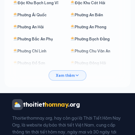
Đặc Khu Bạch Long Vĩ
Đặc Khu Cát Hải
Phường Ái Quốc
Phường An Biên
Phường An Hải
Phường An Phong
Phường Bắc An Phụ
Phường Bạch Đằng
Phường Chí Linh
Phường Chu Văn An
Phường Đồ Sơn
Phường Đông Hải
Phường Dương Kinh
Phường Gia Viên
Xem thêm
Phường Hải An
Phường Hải Dương
Phường Hòa Bình
Phường Hồng An
thoitiet
homnay
.org
Phường Hồng Bàng
Phường Hưng Đạo
Thoitiethomnay.org, hay còn gọi là Thời Tiết Hôm Nay
Phường Kiến An
Phường Kinh Môn
Org, là website dự báo thời tiết Việt Nam, cung cấp
thông tin thời tiết hôm nay, ngày mai và 30 ngày tới