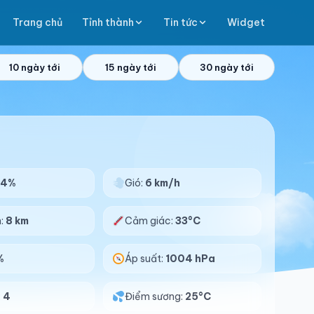
Trang chủ
Tỉnh thành
Tin tức
Widget
10 ngày tới
15 ngày tới
30 ngày tới
84%
Gió:
6 km/h
n:
8 km
Cảm giác:
33°C
%
Áp suất:
1004 hPa
:
4
Điểm sương:
25°C