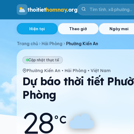
thoitiet
homnay
.org
Hiện tại
Theo giờ
Ngày mai
Trang chủ
Hải Phòng
Phường Kiến An
Cập nhật thực tế
Phường Kiến An • Hải Phòng • Việt Nam
Dự báo thời tiết Phư
Phòng
28
°C