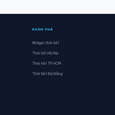
Phường Phù Liễn
Phường Thiên Hương
KHÁM PHÁ
Phường Trần Nhân Tông
Widget thời tiết
Xã An Khánh
Thời tiết Hà Nội
Xã An Thành
Thời tiết TP.HCM
Xã Cẩm Giang
Thời tiết Đà Nẵng
Xã Đại Sơn
Xã Hà Bắc
Xã Hải Hưng