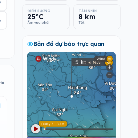
▾
ĐIỂM SƯƠNG
TẦM NHÌN
25°C
8 km
▾
Ẩm vừa phải
Tốt
Bản đồ dự báo trực quan
vài