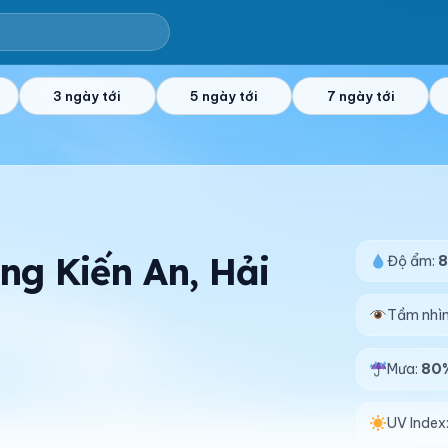
3 ngày tới
5 ngày tới
7 ngày tới
ờng Kiến An, Hải
Độ ẩm:
Tầm nhì
Mưa:
80
UV Index