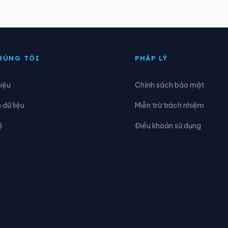
ng Nhị Chiểu
Phường Phạm Sư Mạnh
ng Thạch Khôi
Phường Thành Đông
HÚNG TÔI
PHÁP LÝ
ng Trần Hưng Đạo
Phường Trần Liễu
hiệu
Chính sách bảo mật
ng Việt Hòa
Xã An Hưng
dữ liệu
Miễn trừ trách nhiệm
n Phú
Xã An Quang
ệ
Điều khoản sử dụng
ắc Thanh Miện
Xã Bình Giang
hấn Hưng
Xã Chí Minh
ia Lộc
Xã Gia Phúc
Hà Nam
Xã Hà Tây