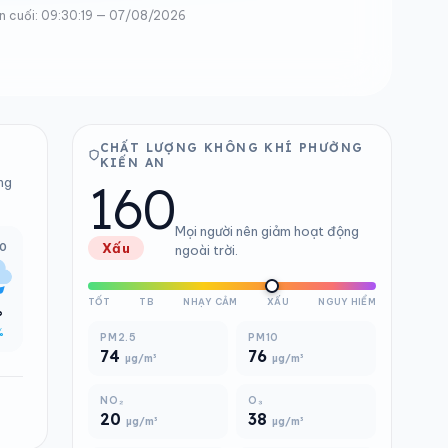
n cuối: 09:30:19 — 07/08/2026
CHẤT LƯỢNG KHÔNG KHÍ PHƯỜNG
KIẾN AN
160
ng
Mọi người nên giảm hoạt động
00
Xấu
ngoài trời.
TỐT
TB
NHẠY CẢM
XẤU
NGUY HIỂM
°
%
PM2.5
PM10
74
76
µg/m³
µg/m³
NO₂
O₃
20
38
µg/m³
µg/m³