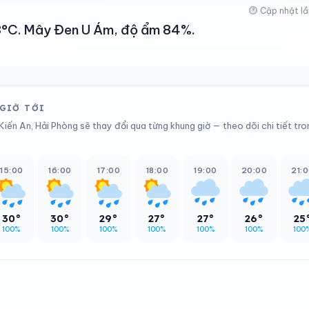
Cập nhật lầ
 33°C. Mây Đen U Ám, độ ẩm 84%.
 GIỜ TỚI
iến An, Hải Phòng sẽ thay đổi qua từng khung giờ — theo dõi chi tiết tro
15:00
16:00
17:00
18:00
19:00
20:00
21:
30°
30°
29°
27°
27°
26°
25
100%
100%
100%
100%
100%
100%
100