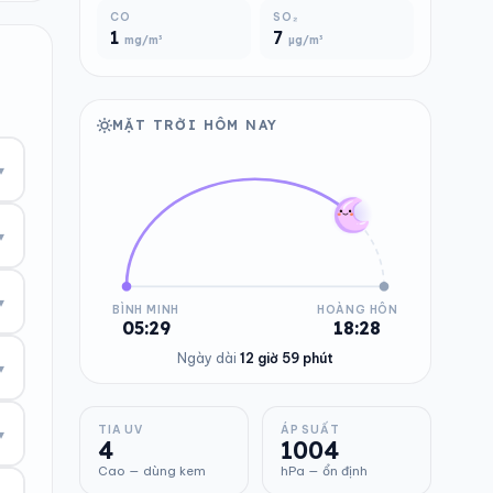
CO
SO₂
1
7
mg/m³
µg/m³
MẶT TRỜI HÔM NAY
▾
▾
▾
BÌNH MINH
HOÀNG HÔN
05:29
18:28
Ngày dài
12 giờ 59 phút
▾
TIA UV
ÁP SUẤT
▾
4
1004
Cao — dùng kem
hPa — ổn định