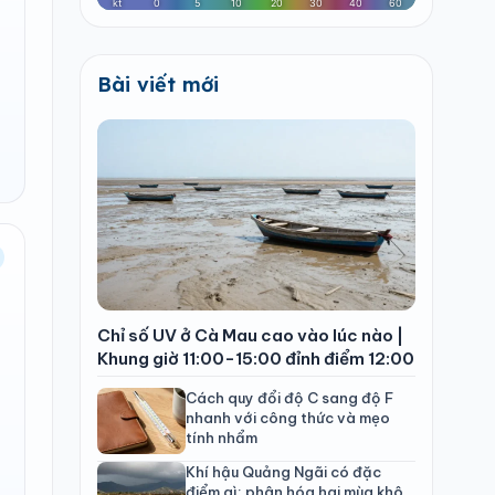
Bài viết mới
Chỉ số UV ở Cà Mau cao vào lúc nào |
Khung giờ 11:00-15:00 đỉnh điểm 12:00
Cách quy đổi độ C sang độ F
nhanh với công thức và mẹo
tính nhẩm
Khí hậu Quảng Ngãi có đặc
điểm gì: phân hóa hai mùa khô