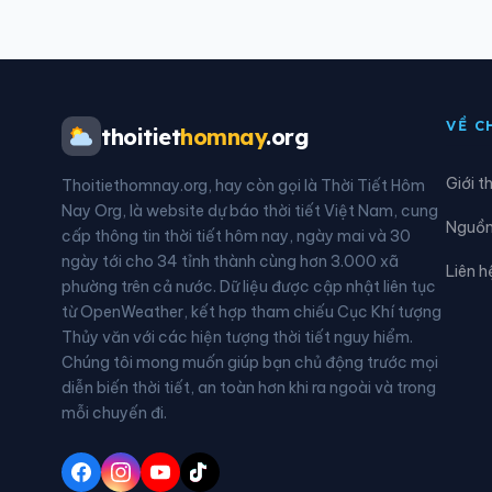
Phường Nguyễn Trãi
Phườ
Phường Tân Hưng
Phườ
VỀ C
thoitiet
homnay
.org
Phường Thuỷ Nguyên
Phườ
Giới t
Thoitiethomnay.org, hay còn gọi là Thời Tiết Hôm
Phường Tứ Minh
Phườ
Nay Org, là website dự báo thời tiết Việt Nam, cung
Nguồn 
cấp thông tin thời tiết hôm nay, ngày mai và 30
Xã An Lão
Xã A
ngày tới cho 34 tỉnh thành cùng hơn 3.000 xã
Liên h
phường trên cả nước. Dữ liệu được cập nhật liên tục
Xã An Trường
Xã B
từ OpenWeather, kết hợp tham chiếu Cục Khí tượng
Thủy văn với các hiện tượng thời tiết nguy hiểm.
Xã Cẩm Giàng
Xã C
Chúng tôi mong muốn giúp bạn chủ động trước mọi
diễn biến thời tiết, an toàn hơn khi ra ngoài và trong
Xã Đường An
Xã G
mỗi chuyến đi.
Xã Hà Đông
Xã 