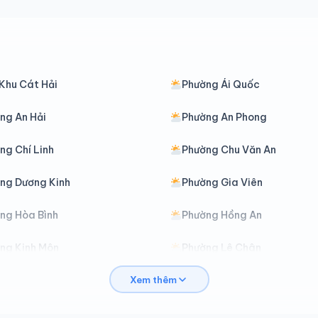
Khu Cát Hải
Phường Ái Quốc
ng An Hải
Phường An Phong
ng Chí Linh
Phường Chu Văn An
ng Dương Kinh
Phường Gia Viên
ng Hòa Bình
Phường Hồng An
ng Kinh Môn
Phường Lê Chân
Xem thêm
ng Lê Thanh Nghị
Phường Lưu Kiếm
ng Nam Triệu
Phường Ngô Quyền