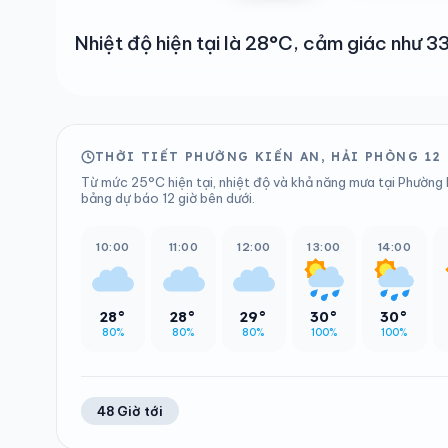
Nhiệt độ hiện tại là 28°C, cảm giác như
THỜI TIẾT PHƯỜNG KIẾN AN, HẢI PHÒNG 12
Từ mức 25°C hiện tại, nhiệt độ và khả năng mưa tại Phường K
bảng dự báo 12 giờ bên dưới.
10:00
11:00
12:00
13:00
14:00
28°
28°
29°
30°
30°
80%
80%
80%
100%
100%
48 Giờ tới