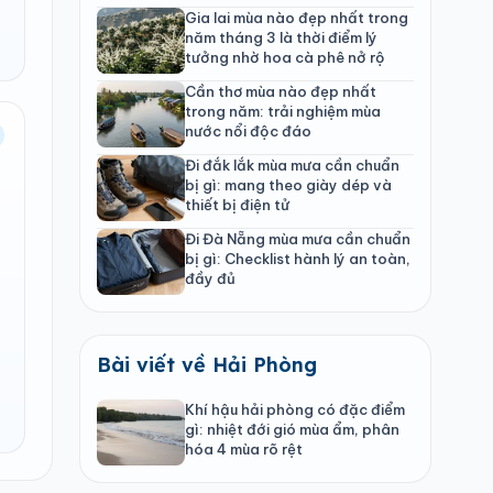
Gia lai mùa nào đẹp nhất trong
năm tháng 3 là thời điểm lý
tưởng nhờ hoa cà phê nở rộ
Cần thơ mùa nào đẹp nhất
trong năm: trải nghiệm mùa
nước nổi độc đáo
Đi đắk lắk mùa mưa cần chuẩn
bị gì: mang theo giày dép và
thiết bị điện tử
Đi Đà Nẵng mùa mưa cần chuẩn
bị gì: Checklist hành lý an toàn,
đầy đủ
Bài viết về Hải Phòng
Khí hậu hải phòng có đặc điểm
gì: nhiệt đới gió mùa ẩm, phân
hóa 4 mùa rõ rệt