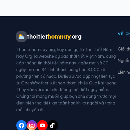
Phường Nguyễn Đại Năng
Phườ
Phường Phù Liễn
Phườ
VỀ C
thoitiet
homnay
.org
Phường Thiên Hương
Phườ
Giới t
Thoitiethomnay.org, hay còn gọi là Thời Tiết Hôm
Phường Trần Nhân Tông
Phườ
Nay Org, là website dự báo thời tiết Việt Nam, cung
Nguồn 
cấp thông tin thời tiết hôm nay, ngày mai và 30
Xã An Khánh
Xã A
ngày tới cho 34 tỉnh thành cùng hơn 3.000 xã
Liên h
phường trên cả nước. Dữ liệu được cập nhật liên tục
Xã An Trường
Xã B
từ OpenWeather, kết hợp tham chiếu Cục Khí tượng
Thủy văn với các hiện tượng thời tiết nguy hiểm.
Xã Cẩm Giàng
Xã C
Chúng tôi mong muốn giúp bạn chủ động trước mọi
diễn biến thời tiết, an toàn hơn khi ra ngoài và trong
Xã Đường An
Xã G
mỗi chuyến đi.
Xã Hà Đông
Xã 