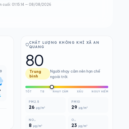
n cuối: 01:15:14 — 08/08/2026
CHẤT LƯỢNG KHÔNG KHÍ XÃ AN
QUANG
80
Người nhạy cảm nên hạn chế
00
Trung
bình
ngoài trời.
°
TỐT
TB
NHẠY CẢM
XẤU
NGUY HIỂM
%
PM2.5
PM10
26
29
µg/m³
µg/m³
NO₂
O₃
8
23
µg/m³
µg/m³