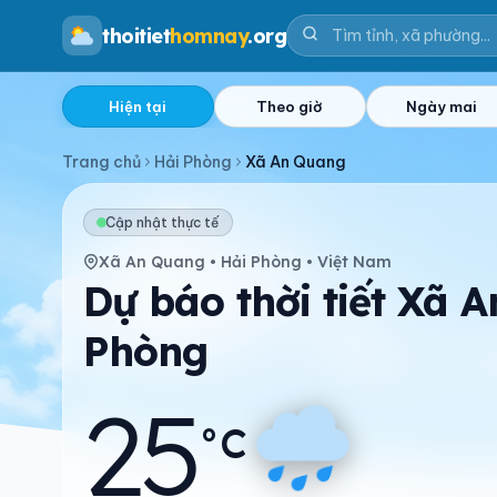
thoitiet
homnay
.org
Hiện tại
Theo giờ
Ngày mai
Trang chủ
Hải Phòng
Xã An Quang
Cập nhật thực tế
Xã An Quang • Hải Phòng • Việt Nam
Dự báo thời tiết Xã 
Phòng
25
°C