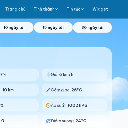
Trang chủ
Tỉnh thành
Tin tức
Widget
10 ngày tới
15 ngày tới
30 ngày tới
97%
Gió:
6 km/h
n:
10 km
Cảm giác:
26°C
0%
Áp suất:
1002 hPa
:
0
Điểm sương:
24°C