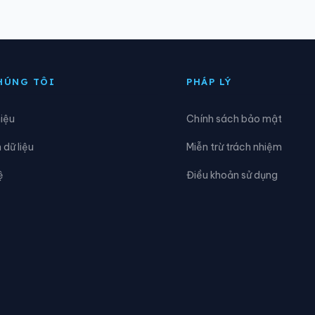
ng Nguyễn Trãi
Phường Nhị Chiểu
ng Tân Hưng
Phường Thạch Khôi
HÚNG TÔI
PHÁP LÝ
ng Thuỷ Nguyên
Phường Trần Hưng Đạo
hiệu
Chính sách bảo mật
ng Tứ Minh
Phường Việt Hòa
dữ liệu
Miễn trừ trách nhiệm
n Lão
Xã An Phú
ệ
Điều khoản sử dụng
ắc Thanh Miện
Xã Bình Giang
hấn Hưng
Xã Chí Minh
ia Lộc
Xã Gia Phúc
Hà Nam
Xã Hà Tây