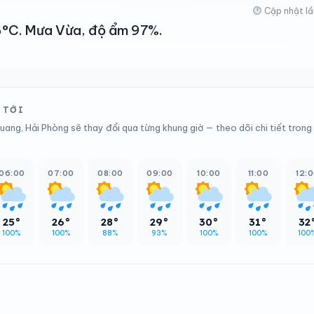
Cập nhật lầ
26°C. Mưa Vừa, độ ẩm 97%.
 TỚI
uang, Hải Phòng sẽ thay đổi qua từng khung giờ — theo dõi chi tiết trong
06:00
07:00
08:00
09:00
10:00
11:00
12:
25°
26°
28°
29°
30°
31°
32
100%
100%
88%
93%
100%
100%
100