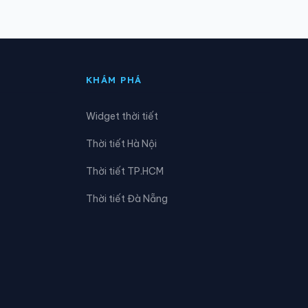
Phường Phạm Sư Mạnh
Phường Thành Đông
KHÁM PHÁ
Phường Trần Liễu
Widget thời tiết
Xã An Hưng
Thời tiết Hà Nội
Xã An Thành
Thời tiết TP.HCM
Xã Cẩm Giang
Thời tiết Đà Nẵng
Xã Đại Sơn
Xã Hà Bắc
Xã Hải Hưng