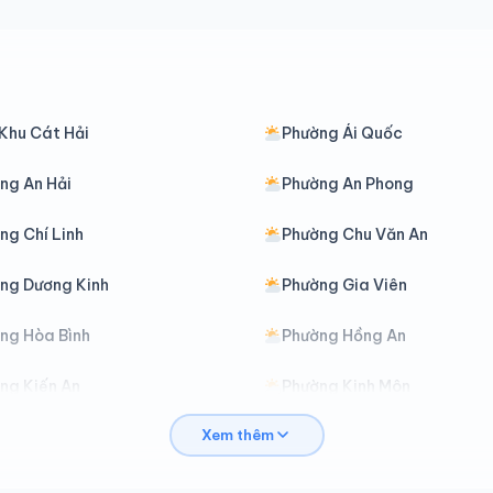
Khu Cát Hải
Phường Ái Quốc
ng An Hải
Phường An Phong
ng Chí Linh
Phường Chu Văn An
ng Dương Kinh
Phường Gia Viên
ng Hòa Bình
Phường Hồng An
ng Kiến An
Phường Kinh Môn
Xem thêm
ng Lê Ích Mộc
Phường Lê Thanh Nghị
ờng Nam Đồng
Phường Nam Triệu