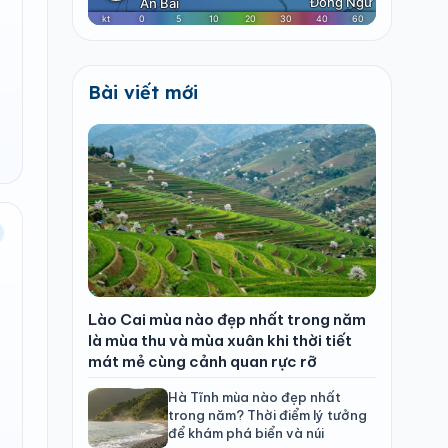
Bài viết mới
Lào Cai mùa nào đẹp nhất trong năm
là mùa thu và mùa xuân khi thời tiết
mát mẻ cùng cảnh quan rực rỡ
Hà Tĩnh mùa nào đẹp nhất
trong năm? Thời điểm lý tưởng
để khám phá biển và núi