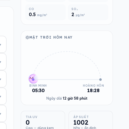
CO
SO₂
0.5
2
mg/m³
µg/m³
MẶT TRỜI HÔM NAY
▾
▾
▾
BÌNH MINH
HOÀNG HÔN
05:30
18:28
▾
Ngày dài
12 giờ 58 phút
▾
TIA UV
ÁP SUẤT
0
1002
Cao — dùng kem
hPa — ổn định