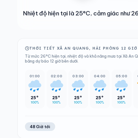
Nhiệt độ hiện tại là 25°C, cảm giác như 
THỜI TIẾT XÃ AN QUANG, HẢI PHÒNG 12 GIỜ
Từ mức 26°C hiện tại, nhiệt độ và khả năng mưa tại Xã An Q
bảng dự báo 12 giờ bên dưới.
01:00
02:00
03:00
04:00
05:00
25°
25°
25°
25°
25°
100%
100%
100%
100%
100%
48 Giờ tới