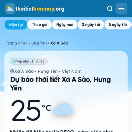
thoitiet
homnay
.org
Hiện tại
Theo giờ
Ngày mai
3 ngày tới
5 ngày tới
Trang chủ
Hưng Yên
Xã A Sào
Cập nhật thực tế
Xã A Sào • Hưng Yên • Việt Nam
Dự báo thời tiết Xã A Sào, Hưng
Yên
25
°C