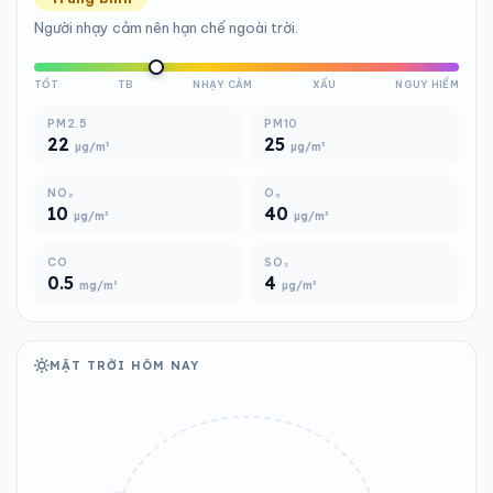
Người nhạy cảm nên hạn chế ngoài trời.
TỐT
TB
NHẠY CẢM
XẤU
NGUY HIỂM
PM2.5
PM10
22
25
µg/m³
µg/m³
NO₂
O₃
10
40
µg/m³
µg/m³
CO
SO₂
0.5
4
mg/m³
µg/m³
MẶT TRỜI HÔM NAY