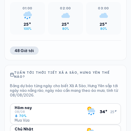
01:00
02:00
03:00
25°
25°
25°
100%
80%
80%
48 Giờ tới
TUẦN TỚI THỜI TIẾT XÃ A SÀO, HƯNG YÊN THẾ
NÀO?
Bảng dự báo từng ngày cho biết Xã A Sào, Hưng Yên sắp tới
ngày nào nắng ráo, ngày nào cần mang theo áo mưa, tính từ
08/08/2026.
Hôm nay
▾
34°
25°
08/08
70%
Mưa Vừa
Chủ Nhật
ĐỘ ẨM
GIÓ