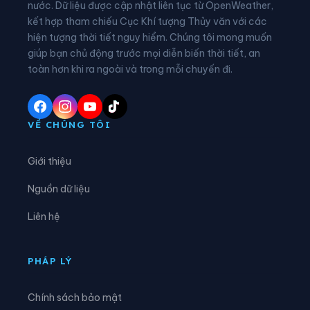
nước. Dữ liệu được cập nhật liên tục từ OpenWeather,
Xã Diên Hà
Xã Đoàn Đào
kết hợp tham chiếu Cục Khí tượng Thủy văn với các
hiện tượng thời tiết nguy hiểm. Chúng tôi mong muốn
Xã Đồng Bằng
Xã Đồng Châu
giúp bạn chủ động trước mọi diễn biến thời tiết, an
Xã Đông Hưng
Xã Đông Quan
toàn hơn khi ra ngoài và trong mỗi chuyến đi.
Xã Đông Thái Ninh
Xã Đông Thụy Anh
Xã Đông Tiền Hải
Xã Đông Tiên Hưng
VỀ CHÚNG TÔI
Xã Đức Hợp
Xã Hiệp Cường
Giới thiệu
Xã Hoàn Long
Xã Hoàng Hoa Thám
Nguồn dữ liệu
Xã Hồng Minh
Xã Hồng Quang
Liên hệ
Xã Hồng Vũ
Xã Hưng Hà
Xã Hưng Phú
Xã Khoái Châu
PHÁP LÝ
Xã Kiến Xương
Xã Lạc Đạo
Chính sách bảo mật