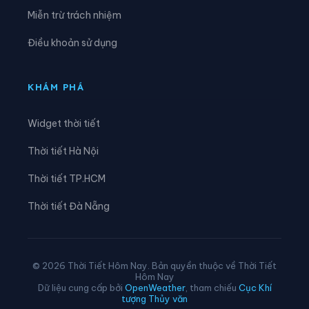
Xã Lê Lợi
Xã Lê Quý Đôn
Miễn trừ trách nhiệm
Xã Long Hưng
Xã Lương Bằng
Điều khoản sử dụng
Xã Mễ Sở
Xã Minh Thọ
Xã Nam Cường
Xã Nam Đông Hưng
KHÁM PHÁ
Xã Nam Thái Ninh
Xã Nam Thụy Anh
Widget thời tiết
Xã Nam Tiền Hải
Xã Nam Tiên Hưng
Thời tiết Hà Nội
Xã Nghĩa Dân
Xã Nghĩa Trụ
Thời tiết TP.HCM
Xã Ngọc Lâm
Xã Ngự Thiên
Thời tiết Đà Nẵng
Xã Nguyễn Du
Xã Nguyễn Trãi
Xã Nguyễn Văn Linh
Xã Như Quỳnh
© 2026 Thời Tiết Hôm Nay. Bản quyền thuộc về Thời Tiết
Hôm Nay
Xã Phạm Ngũ Lão
Xã Phụ Dực
Dữ liệu cung cấp bởi
OpenWeather
, tham chiếu
Cục Khí
tượng Thủy văn
Xã Phụng Công
Xã Quang Hưng