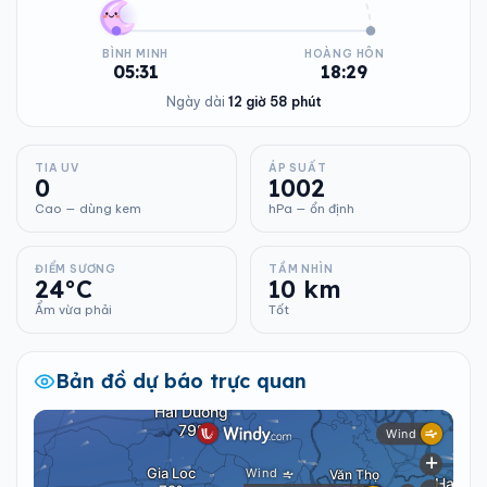
BÌNH MINH
HOÀNG HÔN
05:31
18:29
Ngày dài
12 giờ 58 phút
TIA UV
ÁP SUẤT
0
1002
Cao — dùng kem
hPa — ổn định
ĐIỂM SƯƠNG
TẦM NHÌN
24°C
10 km
Ẩm vừa phải
Tốt
Bản đồ dự báo trực quan