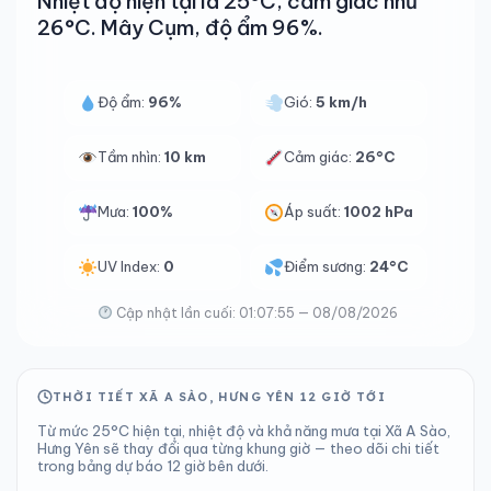
Nhiệt độ hiện tại là 25°C, cảm giác như
26°C. Mây Cụm, độ ẩm 96%.
Độ ẩm:
96%
Gió:
5 km/h
Tầm nhìn:
10 km
Cảm giác:
26°C
Mưa:
100%
Áp suất:
1002 hPa
UV Index:
0
Điểm sương:
24°C
Cập nhật lần cuối: 01:07:55 — 08/08/2026
THỜI TIẾT XÃ A SÀO, HƯNG YÊN 12 GIỜ TỚI
Từ mức 25°C hiện tại, nhiệt độ và khả năng mưa tại Xã A Sào,
Hưng Yên sẽ thay đổi qua từng khung giờ — theo dõi chi tiết
trong bảng dự báo 12 giờ bên dưới.