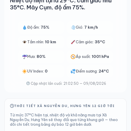
Nhiệt độ hiện tại là 29°C, cảm giác như
35°C. Mây Cụm, độ ẩm 75%.
Độ ẩm:
75%
Gió:
7 km/h
Tầm nhìn:
10 km
Cảm giác:
35°C
Mưa:
80%
Áp suất:
1001 hPa
UV Index:
0
Điểm sương:
24°C
Cập nhật lần cuối: 21:02:50 — 09/08/2026
THỜI TIẾT XÃ NGUYỄN DU, HƯNG YÊN 12 GIỜ TỚI
Từ mức 37°C hiện tại, nhiệt độ và khả năng mưa tại Xã
Nguyễn Du, Hưng Yên sẽ thay đổi qua từng khung giờ — theo
dõi chi tiết trong bảng dự báo 12 giờ bên dưới.