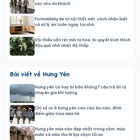
xác cho du khách
Formaldehyde từ nội thất mới: cách nhận biết
và xử lý an toàn ngay tại nhà
Vải thiều cần rét mới ra hoa: bí quyết kích thích
đậu quả nhờ nhiệt độ thấp
Bài viết về Hưng Yên
Hưng yên có hay bị bão không? câu trả lời từ
chuyên gia khí tượng
Chỉ số uv ở hưng yên cao vào lúc nào: đỉnh
điểm giữa trưa mùa hè
Hưng yên mùa nào đẹp nhất trong năm: mùa
xuân và mùa thu là lựa chọn tối ưu