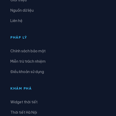
Xã Hiệp Cường
Xã Hoàn Long
Nguồn dữ liệu
Xã Hoàng Hoa Thám
Xã Hồng Minh
Liên hệ
Xã Hồng Quang
Xã Hồng Vũ
Xã Hưng Hà
Xã Hưng Phú
PHÁP LÝ
Xã Khoái Châu
Xã Kiến Xương
Chính sách bảo mật
Xã Lạc Đạo
Xã Lê Lợi
Miễn trừ trách nhiệm
Xã Lê Quý Đôn
Xã Long Hưng
Điều khoản sử dụng
Xã Lương Bằng
Xã Mễ Sở
Xã Minh Thọ
Xã Nam Cường
KHÁM PHÁ
Xã Nam Đông Hưng
Xã Nam Thái Ninh
Widget thời tiết
Xã Nam Thụy Anh
Xã Nam Tiền Hải
Thời tiết Hà Nội