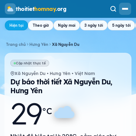
thoitiet
homnay
.org
Hiện tại
Theo giờ
Ngày mai
3 ngày tới
5 ngày tới
Trang chủ
Hưng Yên
Xã Nguyễn Du
Cập nhật thực tế
Xã Nguyễn Du • Hưng Yên • Việt Nam
Dự báo thời tiết Xã Nguyễn Du,
Hưng Yên
29
°C