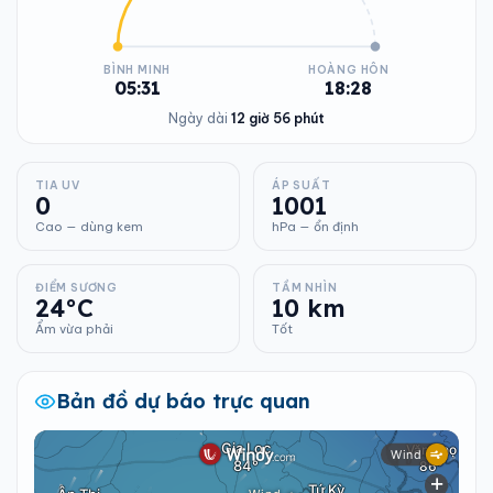
BÌNH MINH
HOÀNG HÔN
05:31
18:28
Ngày dài
12 giờ 56 phút
TIA UV
ÁP SUẤT
0
1001
Cao — dùng kem
hPa — ổn định
ĐIỂM SƯƠNG
TẦM NHÌN
24°C
10 km
Ẩm vừa phải
Tốt
Bản đồ dự báo trực quan