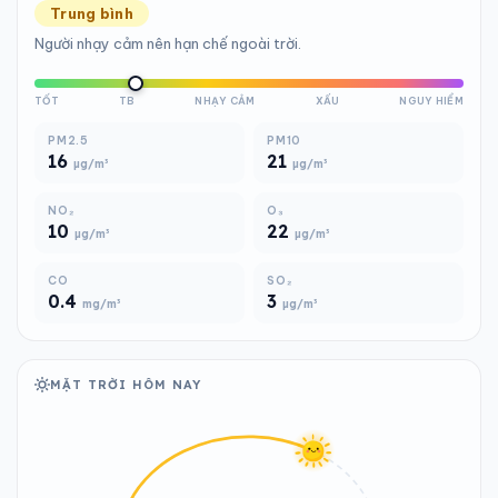
Trung bình
Người nhạy cảm nên hạn chế ngoài trời.
TỐT
TB
NHẠY CẢM
XẤU
NGUY HIỂM
PM2.5
PM10
16
21
µg/m³
µg/m³
NO₂
O₃
10
22
µg/m³
µg/m³
CO
SO₂
0.4
3
mg/m³
µg/m³
MẶT TRỜI HÔM NAY