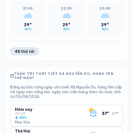
21:00
22:00
23:00
29°
29°
29°
80%
80%
80%
48 Giờ tới
TUẦN TỚI THỜI TIẾT XÃ NGUYỄN DU, HƯNG YÊN
THẾ NÀO?
Bảng dự báo từng ngày cho biết Xã Nguyễn Du, Hưng Yên sắp
tới ngày nào nắng ráo, ngày nào cần mang theo áo mưa, tính
từ 09/08/2026.
Hôm nay
▾
37°
27°
09/08
49%
Mưa Vừa
Thứ Hai
ĐỘ ẨM
GIÓ