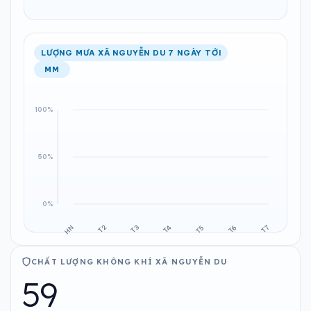
LƯỢNG MƯA XÃ NGUYỄN DU 7 NGÀY TỚI
MM
CHẤT LƯỢNG KHÔNG KHÍ XÃ NGUYỄN DU
59