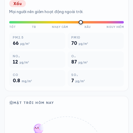
Xấu
Mọi người nên giảm hoạt động ngoài trời.
TỐT
TB
NHẠY CẢM
XẤU
NGUY HIỂM
PM2.5
PM10
66
70
µg/m³
µg/m³
NO₂
O₃
12
87
µg/m³
µg/m³
CO
SO₂
0.8
7
mg/m³
µg/m³
MẶT TRỜI HÔM NAY