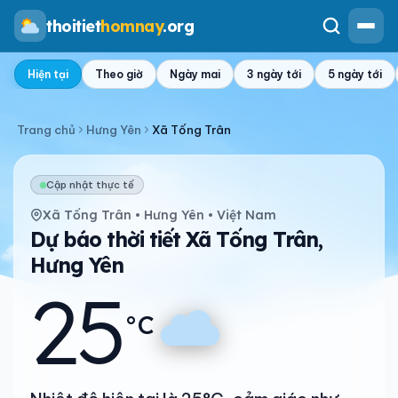
thoitiet
homnay
.org
Hiện tại
Theo giờ
Ngày mai
3 ngày tới
5 ngày tới
Trang chủ
Hưng Yên
Xã Tống Trân
Cập nhật thực tế
Xã Tống Trân • Hưng Yên • Việt Nam
Dự báo thời tiết Xã Tống Trân,
Hưng Yên
25
°C