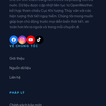
nước. Dữ liệu được cập nhật liên tục từ OpenWeather,
Xã Đại Đồng
Xã Diên Hà
kết hợp tham chiếu Cục Khí tượng Thủy văn với các
hiện tượng thời tiết nguy hiểm. Chúng tôi mong muốn
Xã Đoàn Đào
Xã Đồng Bằng
giúp bạn chủ động trước mọi diễn biến thời tiết, an
Xã Đồng Châu
Xã Đông Hưng
toàn hơn khi ra ngoài và trong mỗi chuyến đi.
Xã Đông Quan
Xã Đông Thái Ninh
Xã Đông Thụy Anh
Xã Đông Tiền Hải
VỀ CHÚNG TÔI
Xã Đông Tiên Hưng
Xã Đức Hợp
Giới thiệu
Xã Hiệp Cường
Xã Hoàn Long
Nguồn dữ liệu
Xã Hoàng Hoa Thám
Xã Hồng Minh
Liên hệ
Xã Hồng Quang
Xã Hồng Vũ
Xã Hưng Hà
Xã Hưng Phú
PHÁP LÝ
Xã Khoái Châu
Xã Kiến Xương
Chính sách bảo mật