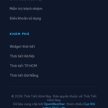
Xã Lạc Đạo
Xã Lê Lợi
Miễn trừ trách nhiệm
Xã Lê Quý Đôn
Xã Long Hưng
Điều khoản sử dụng
Xã Lương Bằng
Xã Mễ Sở
Xã Minh Thọ
Xã Nam Cường
KHÁM PHÁ
Xã Nam Đông Hưng
Xã Nam Thái Ninh
Widget thời tiết
Xã Nam Thụy Anh
Xã Nam Tiền Hải
Thời tiết Hà Nội
Xã Nam Tiên Hưng
Xã Nghĩa Dân
Thời tiết TP.HCM
Xã Nghĩa Trụ
Xã Ngọc Lâm
Thời tiết Đà Nẵng
Xã Ngự Thiên
Xã Nguyễn Du
Xã Nguyễn Trãi
Xã Nguyễn Văn Linh
© 2026 Thời Tiết Hôm Nay. Bản quyền thuộc về Thời Tiết
Hôm Nay
Xã Như Quỳnh
Xã Phạm Ngũ Lão
Dữ liệu cung cấp bởi
OpenWeather
, tham chiếu
Cục Khí
tượng Thủy văn