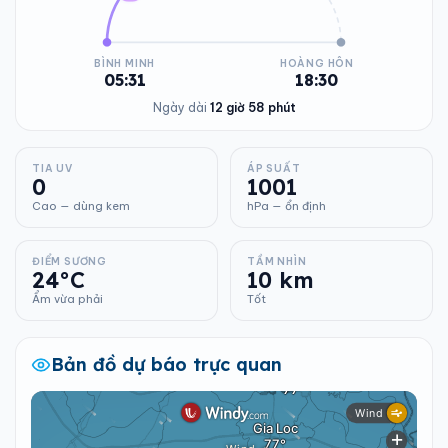
BÌNH MINH
HOÀNG HÔN
05:31
18:30
Ngày dài
12 giờ 58 phút
TIA UV
ÁP SUẤT
0
1001
Cao — dùng kem
hPa — ổn định
ĐIỂM SƯƠNG
TẦM NHÌN
24°C
10 km
Ẩm vừa phải
Tốt
Bản đồ dự báo trực quan