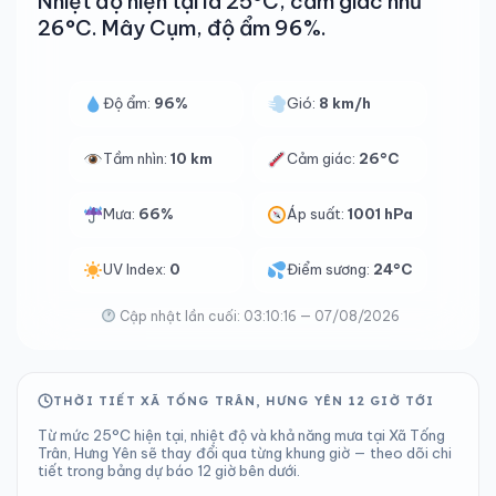
Nhiệt độ hiện tại là 25°C, cảm giác như
26°C. Mây Cụm, độ ẩm 96%.
Độ ẩm:
96%
Gió:
8 km/h
Tầm nhìn:
10 km
Cảm giác:
26°C
Mưa:
66%
Áp suất:
1001 hPa
UV Index:
0
Điểm sương:
24°C
Cập nhật lần cuối: 03:10:16 — 07/08/2026
THỜI TIẾT XÃ TỐNG TRÂN, HƯNG YÊN 12 GIỜ TỚI
Từ mức 25°C hiện tại, nhiệt độ và khả năng mưa tại Xã Tống
Trân, Hưng Yên sẽ thay đổi qua từng khung giờ — theo dõi chi
tiết trong bảng dự báo 12 giờ bên dưới.