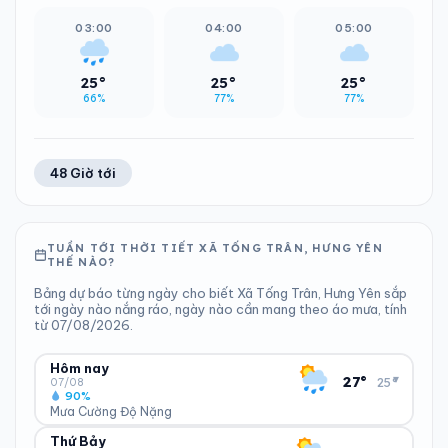
03:00
04:00
05:00
25°
25°
25°
66%
77%
77%
48 Giờ tới
TUẦN TỚI THỜI TIẾT XÃ TỐNG TRÂN, HƯNG YÊN
THẾ NÀO?
Bảng dự báo từng ngày cho biết Xã Tống Trân, Hưng Yên sắp
tới ngày nào nắng ráo, ngày nào cần mang theo áo mưa, tính
từ 07/08/2026.
Hôm nay
▾
27°
25°
07/08
90%
Mưa Cường Độ Nặng
Thứ Bảy
ĐỘ ẨM
GIÓ