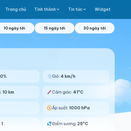
Trang chủ
Tỉnh thành
Tin tức
Widget
10 ngày tới
15 ngày tới
30 ngày tới
60%
Gió:
4 km/h
n:
10 km
Cảm giác:
41°C
Áp suất:
1000 hPa
:
1
Điểm sương:
25°C