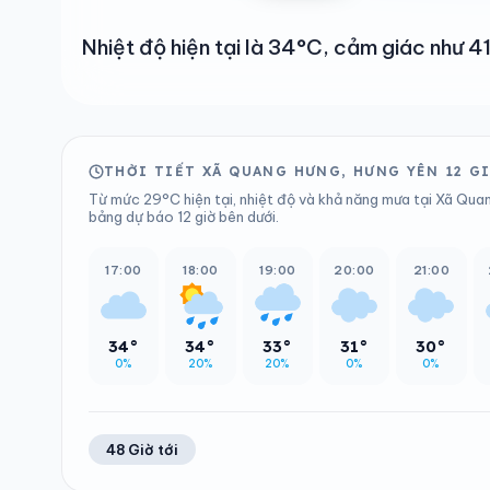
Nhiệt độ hiện tại là 34°C, cảm giác như
THỜI TIẾT XÃ QUANG HƯNG, HƯNG YÊN 12 G
Từ mức 29°C hiện tại, nhiệt độ và khả năng mưa tại Xã Quan
bảng dự báo 12 giờ bên dưới.
17:00
18:00
19:00
20:00
21:00
34°
34°
33°
31°
30°
0%
20%
20%
0%
0%
48 Giờ tới