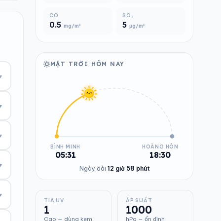
CO
SO₂
0.5
5
mg/m³
µg/m³
MẶT TRỜI HÔM NAY
▾
▾
▾
BÌNH MINH
HOÀNG HÔN
05:31
18:30
▾
Ngày dài
12 giờ 58 phút
▾
TIA UV
ÁP SUẤT
1
1000
Cao — dùng kem
hPa — ổn định