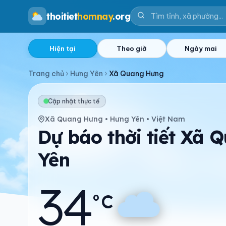
thoitiet
homnay
.org
Hiện tại
Theo giờ
Ngày mai
Trang chủ
Hưng Yên
Xã Quang Hưng
Cập nhật thực tế
Xã Quang Hưng • Hưng Yên • Việt Nam
Dự báo thời tiết Xã
Yên
34
°C