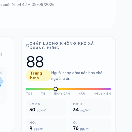
n cuối: 16:54:42 — 08/08/2026
CHẤT LƯỢNG KHÔNG KHÍ XÃ
QUANG HƯNG
88
g
Người nhạy cảm nên hạn chế
00
Trung
bình
ngoài trời.
°
TỐT
TB
NHẠY CẢM
XẤU
NGUY HIỂM
%
PM2.5
PM10
30
34
µg/m³
µg/m³
NO₂
O₃
9
76
µg/m³
µg/m³