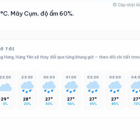
Cập nhật lầ
 41°C. Mây Cụm, độ ẩm 60%.
IỜ TỚI
g Hưng, Hưng Yên sẽ thay đổi qua từng khung giờ — theo dõi chi tiết tron
22:00
23:00
00:00
01:00
02:00
03:00
04:
29°
28°
27°
27°
27°
27°
27
0%
20%
50%
94%
95%
85%
73