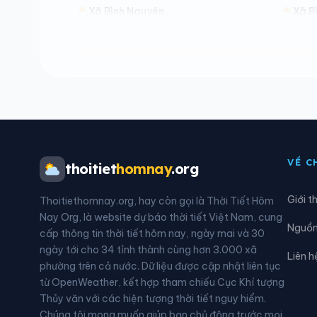
Xã Bình Nguyên
Xã B
Xã Đại Đồng
Xã D
Xã Đồng Châu
Xã Đ
Xã Đông Thụy Anh
Xã Đ
Xã Hiệp Cường
Xã H
VỀ C
thoitiet
homnay
.org
Xã Hồng Quang
Xã H
Giới t
Thoitiethomnay.org, hay còn gọi là Thời Tiết Hôm
Xã Khoái Châu
Xã K
Nay Org, là website dự báo thời tiết Việt Nam, cung
Nguồn 
cấp thông tin thời tiết hôm nay, ngày mai và 30
Xã Lê Quý Đôn
Xã L
ngày tới cho 34 tỉnh thành cùng hơn 3.000 xã
Liên h
phường trên cả nước. Dữ liệu được cập nhật liên tục
Xã Minh Thọ
Xã 
từ OpenWeather, kết hợp tham chiếu Cục Khí tượng
Thủy văn với các hiện tượng thời tiết nguy hiểm.
Xã Nam Thụy Anh
Xã N
Chúng tôi mong muốn giúp bạn chủ động trước mọi