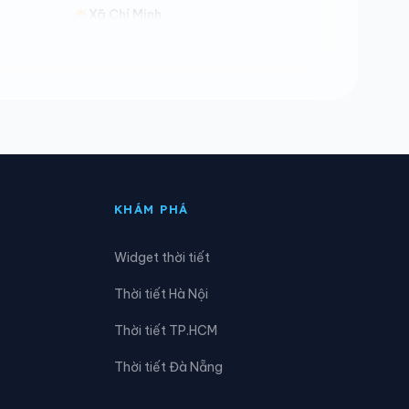
Xã Chí Minh
Xã Đồng Bằng
Xã Đông Thái Ninh
Xã Đức Hợp
Xã Hồng Minh
KHÁM PHÁ
Xã Hưng Phú
Widget thời tiết
Xã Lê Lợi
Thời tiết Hà Nội
Xã Mễ Sở
Thời tiết TP.HCM
Xã Nam Thái Ninh
Thời tiết Đà Nẵng
Xã Nghĩa Dân