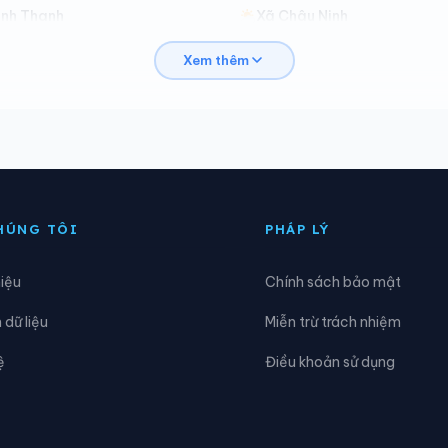
ình Thanh
Xã Châu Ninh
Xem thêm
iên Hà
Xã Đoàn Đào
ông Hưng
Xã Đông Quan
ông Tiền Hải
Xã Đông Tiên Hưng
oàn Long
Xã Hoàng Hoa Thám
HÚNG TÔI
PHÁP LÝ
ồng Vũ
Xã Hưng Hà
hiệu
Chính sách bảo mật
iến Xương
Xã Lạc Đạo
dữ liệu
Miễn trừ trách nhiệm
ong Hưng
Xã Lương Bằng
ệ
Điều khoản sử dụng
Nam Cường
Xã Nam Đông Hưng
am Tiền Hải
Xã Nam Tiên Hưng