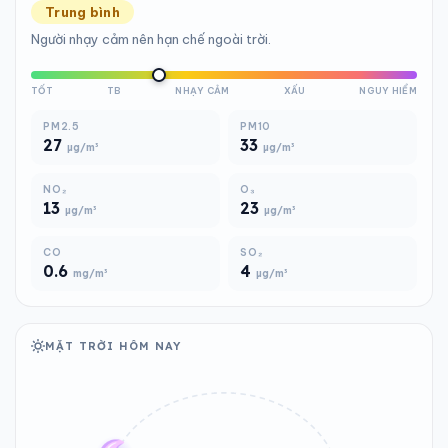
Trung bình
Người nhạy cảm nên hạn chế ngoài trời.
TỐT
TB
NHẠY CẢM
XẤU
NGUY HIỂM
PM2.5
PM10
27
33
µg/m³
µg/m³
NO₂
O₃
13
23
µg/m³
µg/m³
CO
SO₂
0.6
4
mg/m³
µg/m³
MẶT TRỜI HÔM NAY