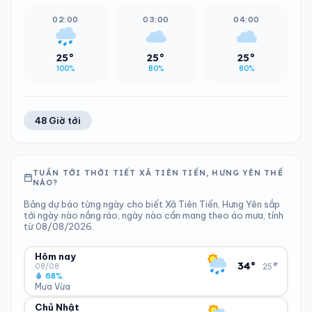
02:00
03:00
04:00
25°
25°
25°
100%
80%
80%
48 Giờ tới
TUẦN TỚI THỜI TIẾT XÃ TIÊN TIẾN, HƯNG YÊN THẾ
NÀO?
Bảng dự báo từng ngày cho biết Xã Tiên Tiến, Hưng Yên sắp
tới ngày nào nắng ráo, ngày nào cần mang theo áo mưa, tính
từ 08/08/2026.
Hôm nay
▾
34°
25°
08/08
68%
Mưa Vừa
Chủ Nhật
ĐỘ ẨM
GIÓ