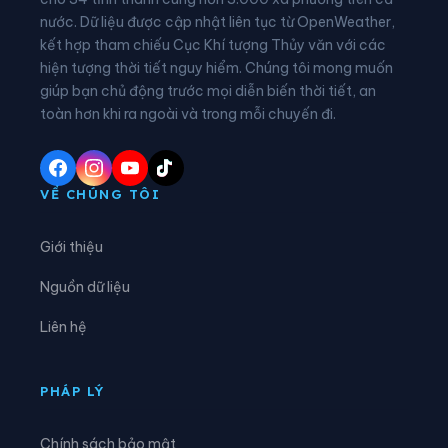
nước. Dữ liệu được cập nhật liên tục từ OpenWeather,
Xã Đại Đồng
Xã Diên Hà
kết hợp tham chiếu Cục Khí tượng Thủy văn với các
hiện tượng thời tiết nguy hiểm. Chúng tôi mong muốn
Xã Đoàn Đào
Xã Đồng Bằng
giúp bạn chủ động trước mọi diễn biến thời tiết, an
Xã Đồng Châu
Xã Đông Hưng
toàn hơn khi ra ngoài và trong mỗi chuyến đi.
Xã Đông Quan
Xã Đông Thái Ninh
Xã Đông Thụy Anh
Xã Đông Tiền Hải
VỀ CHÚNG TÔI
Xã Đông Tiên Hưng
Xã Đức Hợp
Giới thiệu
Xã Hiệp Cường
Xã Hoàn Long
Nguồn dữ liệu
Xã Hoàng Hoa Thám
Xã Hồng Minh
Liên hệ
Xã Hồng Quang
Xã Hồng Vũ
Xã Hưng Hà
Xã Hưng Phú
PHÁP LÝ
Xã Khoái Châu
Xã Kiến Xương
Chính sách bảo mật