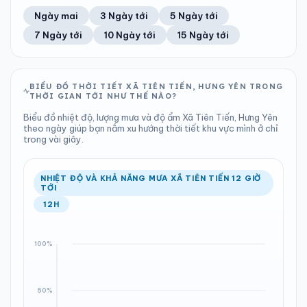
44%
10 km/h
7
Tốt
ĐIỂM SƯƠNG
% MƯA
0 mm
1000 hPa
25°C
99%
Trung bình ngày
Tốc độ gió
Ngày mai
3 Ngày tới
5 Ngày tới
Chỉ số UV
Ước lượng
Tổng cả ngày
Bình thường
Ổn định
Khả năng mưa
7 Ngày tới
10 Ngày tới
15 Ngày tới
TIA UV
TẦM NHÌN
LƯỢNG MƯA
ÁP SUẤT
7
Tốt
ĐIỂM SƯƠNG
% MƯA
0.3 mm
998 hPa
24°C
0%
Chỉ số UV
Ước lượng
Tổng cả ngày
Bình thường
Ổn định
Khả năng mưa
BIỂU ĐỒ THỜI TIẾT XÃ TIÊN TIẾN, HƯNG YÊN TRONG
THỜI GIAN TỚI NHƯ THẾ NÀO?
LƯỢNG MƯA
ÁP SUẤT
ĐIỂM SƯƠNG
% MƯA
0.39 mm
998 hPa
24°C
40%
Biểu đồ nhiệt độ, lượng mưa và độ ẩm Xã Tiên Tiến, Hưng Yên
Tổng cả ngày
Bình thường
theo ngày giúp bạn nắm xu hướng thời tiết khu vực mình ở chỉ
Ổn định
Khả năng mưa
trong vài giây.
ĐIỂM SƯƠNG
% MƯA
24°C
53%
Ổn định
Khả năng mưa
NHIỆT ĐỘ VÀ KHẢ NĂNG MƯA XÃ TIÊN TIẾN 12 GIỜ
TỚI
12H