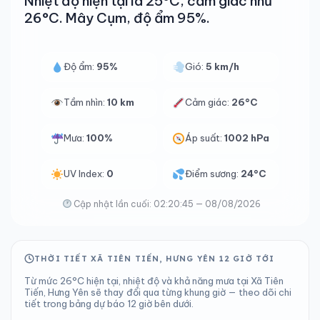
Nhiệt độ hiện tại là 25°C, cảm giác như
26°C. Mây Cụm, độ ẩm 95%.
Độ ẩm:
95%
Gió:
5 km/h
Tầm nhìn:
10 km
Cảm giác:
26°C
Mưa:
100%
Áp suất:
1002 hPa
UV Index:
0
Điểm sương:
24°C
Cập nhật lần cuối: 02:20:45 — 08/08/2026
THỜI TIẾT XÃ TIÊN TIẾN, HƯNG YÊN 12 GIỜ TỚI
Từ mức 26°C hiện tại, nhiệt độ và khả năng mưa tại Xã Tiên
Tiến, Hưng Yên sẽ thay đổi qua từng khung giờ — theo dõi chi
tiết trong bảng dự báo 12 giờ bên dưới.