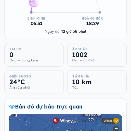
BÌNH MINH
HOÀNG HÔN
05:31
18:29
Ngày dài
12 giờ 58 phút
TIA UV
ÁP SUẤT
0
1002
Cao — dùng kem
hPa — ổn định
ĐIỂM SƯƠNG
TẦM NHÌN
24°C
10 km
Ẩm vừa phải
Tốt
Bản đồ dự báo trực quan