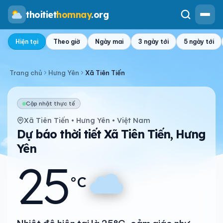
thoitiet
homnay
.org
Hiện tại
Theo giờ
Ngày mai
3 ngày tới
5 ngày tới
Trang chủ
Hưng Yên
Xã Tiên Tiến
Cập nhật thực tế
Xã Tiên Tiến • Hưng Yên • Việt Nam
Dự báo thời tiết Xã Tiên Tiến, Hưng
Yên
25
°C