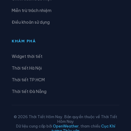
Xã Lạc Đạo
Xã Lê Lợi
Miễn trừ trách nhiệm
Xã Lê Quý Đôn
Xã Long Hưng
Điều khoản sử dụng
Xã Lương Bằng
Xã Mễ Sở
Xã Minh Thọ
Xã Nam Cường
KHÁM PHÁ
Xã Nam Đông Hưng
Xã Nam Thái Ninh
Widget thời tiết
Xã Nam Thụy Anh
Xã Nam Tiền Hải
Thời tiết Hà Nội
Xã Nam Tiên Hưng
Xã Nghĩa Dân
Thời tiết TP.HCM
Xã Nghĩa Trụ
Xã Ngọc Lâm
Thời tiết Đà Nẵng
Xã Ngự Thiên
Xã Nguyễn Du
Xã Nguyễn Trãi
Xã Nguyễn Văn Linh
© 2026 Thời Tiết Hôm Nay. Bản quyền thuộc về Thời Tiết
Hôm Nay
Xã Như Quỳnh
Xã Phạm Ngũ Lão
Dữ liệu cung cấp bởi
OpenWeather
, tham chiếu
Cục Khí
tượng Thủy văn