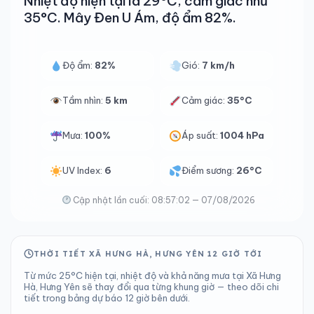
Nhiệt độ hiện tại là 29°C, cảm giác như
35°C. Mây Đen U Ám, độ ẩm 82%.
Độ ẩm:
82%
Gió:
7 km/h
Tầm nhìn:
5 km
Cảm giác:
35°C
Mưa:
100%
Áp suất:
1004 hPa
UV Index:
6
Điểm sương:
26°C
Cập nhật lần cuối: 08:57:02 — 07/08/2026
THỜI TIẾT XÃ HƯNG HÀ, HƯNG YÊN 12 GIỜ TỚI
Từ mức 25°C hiện tại, nhiệt độ và khả năng mưa tại Xã Hưng
Hà, Hưng Yên sẽ thay đổi qua từng khung giờ — theo dõi chi
tiết trong bảng dự báo 12 giờ bên dưới.