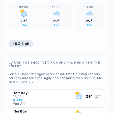
09:00
10:00
11:00
29°
29°
29°
100%
80%
80%
48 Giờ tới
TUẦN TỚI THỜI TIẾT XÃ HƯNG HÀ, HƯNG YÊN THẾ
NÀO?
Bảng dự báo từng ngày cho biết Xã Hưng Hà, Hưng Yên sắp
tới ngày nào nắng ráo, ngày nào cần mang theo áo mưa, tính
từ 07/08/2026.
Hôm nay
▾
29°
25°
07/08
84%
Mưa Vừa
Thứ Bảy
ĐỘ ẨM
GIÓ