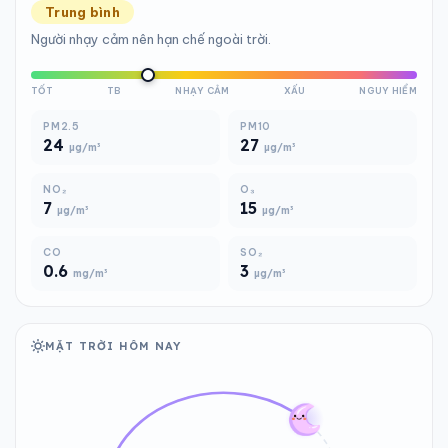
Trung bình
Người nhạy cảm nên hạn chế ngoài trời.
TỐT
TB
NHẠY CẢM
XẤU
NGUY HIỂM
PM2.5
PM10
24
27
µg/m³
µg/m³
NO₂
O₃
7
15
µg/m³
µg/m³
CO
SO₂
0.6
3
mg/m³
µg/m³
MẶT TRỜI HÔM NAY