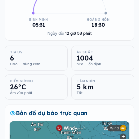
BÌNH MINH
HOÀNG HÔN
05:31
18:30
Ngày dài
12 giờ 58 phút
TIA UV
ÁP SUẤT
6
1004
Cao — dùng kem
hPa — ổn định
ĐIỂM SƯƠNG
TẦM NHÌN
26°C
5 km
Ẩm vừa phải
Tốt
Bản đồ dự báo trực quan