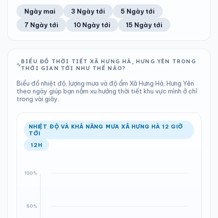
50%
13 km/h
8
Tốt
ĐIỂM SƯƠNG
% MƯA
1.85 mm
999 hPa
24°C
100%
Trung bình ngày
Tốc độ gió
Ngày mai
3 Ngày tới
5 Ngày tới
Chỉ số UV
Ước lượng
Tổng cả ngày
Bình thường
Ổn định
Khả năng mưa
7 Ngày tới
10 Ngày tới
15 Ngày tới
TIA UV
TẦM NHÌN
LƯỢNG MƯA
ÁP SUẤT
8
Tốt
ĐIỂM SƯƠNG
% MƯA
1.02 mm
999 hPa
24°C
75%
Chỉ số UV
Ước lượng
Tổng cả ngày
Bình thường
Ổn định
Khả năng mưa
BIỂU ĐỒ THỜI TIẾT XÃ HƯNG HÀ, HƯNG YÊN TRONG
THỜI GIAN TỚI NHƯ THẾ NÀO?
LƯỢNG MƯA
ÁP SUẤT
ĐIỂM SƯƠNG
% MƯA
2.82 mm
998 hPa
24°C
71%
Biểu đồ nhiệt độ, lượng mưa và độ ẩm Xã Hưng Hà, Hưng Yên
Tổng cả ngày
Bình thường
theo ngày giúp bạn nắm xu hướng thời tiết khu vực mình ở chỉ
Ổn định
Khả năng mưa
trong vài giây.
ĐIỂM SƯƠNG
% MƯA
25°C
100%
Ổn định
Khả năng mưa
NHIỆT ĐỘ VÀ KHẢ NĂNG MƯA XÃ HƯNG HÀ 12 GIỜ
TỚI
12H