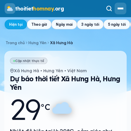
thoitiet
homnay
.org
Hiện tại
Theo giờ
Ngày mai
3 ngày tới
5 ngày tới
Trang chủ
Hưng Yên
Xã Hưng Hà
Cập nhật thực tế
Xã Hưng Hà • Hưng Yên • Việt Nam
Dự báo thời tiết Xã Hưng Hà, Hưng
Yên
29
°C