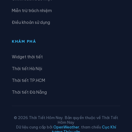
Xã Lê Lợi
Xã Lê Quý Đôn
Miễn trừ trách nhiệm
Xã Long Hưng
Xã Lương Bằng
Điều khoản sử dụng
Xã Mễ Sở
Xã Minh Thọ
Xã Nam Cường
Xã Nam Đông Hưng
KHÁM PHÁ
Xã Nam Thái Ninh
Xã Nam Thụy Anh
Widget thời tiết
Xã Nam Tiền Hải
Xã Nam Tiên Hưng
Thời tiết Hà Nội
Xã Nghĩa Dân
Xã Nghĩa Trụ
Thời tiết TP.HCM
Xã Ngọc Lâm
Xã Ngự Thiên
Thời tiết Đà Nẵng
Xã Nguyễn Du
Xã Nguyễn Trãi
Xã Nguyễn Văn Linh
Xã Như Quỳnh
© 2026 Thời Tiết Hôm Nay. Bản quyền thuộc về Thời Tiết
Hôm Nay
Xã Phạm Ngũ Lão
Xã Phụ Dực
Dữ liệu cung cấp bởi
OpenWeather
, tham chiếu
Cục Khí
tượng Thủy văn