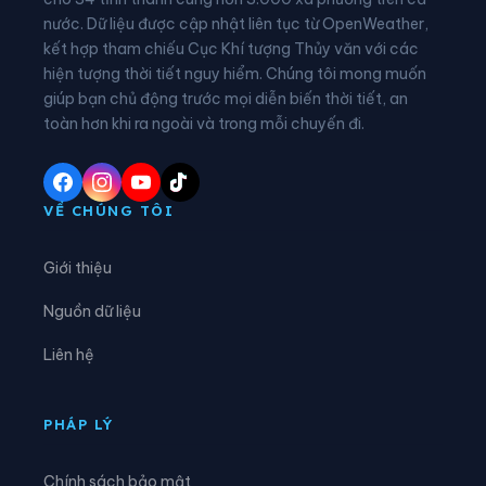
nước. Dữ liệu được cập nhật liên tục từ OpenWeather,
Xã Đại Đồng
Xã Diên Hà
kết hợp tham chiếu Cục Khí tượng Thủy văn với các
hiện tượng thời tiết nguy hiểm. Chúng tôi mong muốn
Xã Đoàn Đào
Xã Đồng Bằng
giúp bạn chủ động trước mọi diễn biến thời tiết, an
Xã Đồng Châu
Xã Đông Hưng
toàn hơn khi ra ngoài và trong mỗi chuyến đi.
Xã Đông Quan
Xã Đông Thái Ninh
Xã Đông Thụy Anh
Xã Đông Tiền Hải
VỀ CHÚNG TÔI
Xã Đông Tiên Hưng
Xã Đức Hợp
Giới thiệu
Xã Hiệp Cường
Xã Hoàn Long
Nguồn dữ liệu
Xã Hoàng Hoa Thám
Xã Hồng Minh
Liên hệ
Xã Hồng Quang
Xã Hồng Vũ
Xã Hưng Phú
Xã Khoái Châu
PHÁP LÝ
Xã Kiến Xương
Xã Lạc Đạo
Chính sách bảo mật