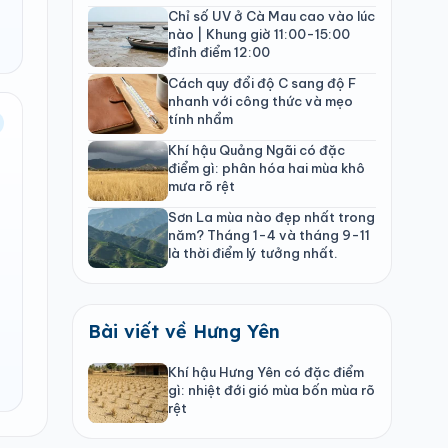
Chỉ số UV ở Cà Mau cao vào lúc
nào | Khung giờ 11:00-15:00
đỉnh điểm 12:00
Cách quy đổi độ C sang độ F
nhanh với công thức và mẹo
tính nhẩm
Khí hậu Quảng Ngãi có đặc
điểm gì: phân hóa hai mùa khô
mưa rõ rệt
Sơn La mùa nào đẹp nhất trong
năm? Tháng 1-4 và tháng 9-11
là thời điểm lý tưởng nhất.
Bài viết về Hưng Yên
Khí hậu Hưng Yên có đặc điểm
gì: nhiệt đới gió mùa bốn mùa rõ
rệt