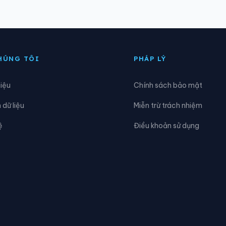
ông Tiền Hải
Xã Đông Tiên Hưng
oàn Long
Xã Hoàng Hoa Thám
HÚNG TÔI
PHÁP LÝ
ồng Vũ
Xã Hưng Hà
hiệu
Chính sách bảo mật
iến Xương
Xã Lạc Đạo
dữ liệu
Miễn trừ trách nhiệm
ương Bằng
Xã Mễ Sở
ệ
Điều khoản sử dụng
am Đông Hưng
Xã Nam Thái Ninh
am Tiên Hưng
Xã Nghĩa Dân
gự Thiên
Xã Nguyễn Du
hư Quỳnh
Xã Phạm Ngũ Lão