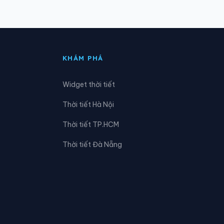
Xã Đức Hợp
Xã Hồng Minh
KHÁM PHÁ
Xã Hưng Phú
Widget thời tiết
Xã Lê Lợi
Thời tiết Hà Nội
Xã Minh Thọ
Thời tiết TP.HCM
Xã Nam Thụy Anh
Thời tiết Đà Nẵng
Xã Nghĩa Trụ
Xã Nguyễn Trãi
Xã Phụ Dực