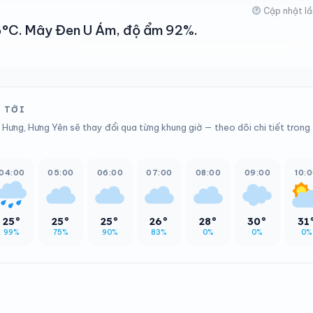
Cập nhật lầ
 26°C. Mây Đen U Ám, độ ẩm 92%.
 TỚI
 Hưng, Hưng Yên sẽ thay đổi qua từng khung giờ — theo dõi chi tiết trong
04:00
05:00
06:00
07:00
08:00
09:00
10:
25°
25°
25°
26°
28°
30°
31
99%
75%
90%
83%
0%
0%
0%