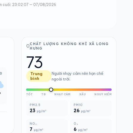
n cuối: 23:02:07 — 07/08/2026
CHẤT LƯỢNG KHÔNG KHÍ XÃ LONG
HƯNG
73
Người nhạy cảm nên hạn chế
00
Trung
bình
ngoài trời.
°
TỐT
TB
NHẠY CẢM
XẤU
NGUY HIỂM
PM2.5
PM10
23
26
µg/m³
µg/m³
NO₂
O₃
7
6
µg/m³
µg/m³