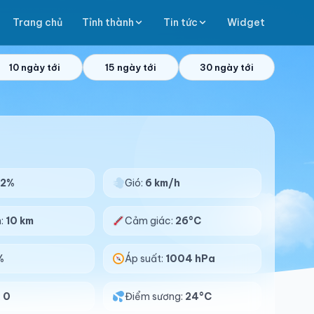
Trang chủ
Tỉnh thành
Tin tức
Widget
10 ngày tới
15 ngày tới
30 ngày tới
92%
Gió:
6 km/h
n:
10 km
Cảm giác:
26°C
%
Áp suất:
1004 hPa
:
0
Điểm sương:
24°C