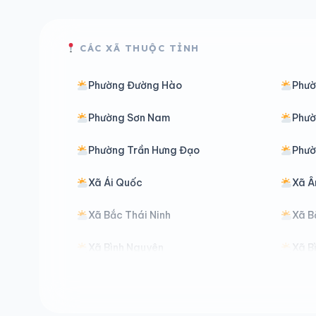
CÁC XÃ THUỘC TỈNH
Phường Đường Hào
Phườ
Phường Sơn Nam
Phườ
Phường Trần Hưng Đạo
Phườ
Xã Ái Quốc
Xã Â
Xã Bắc Thái Ninh
Xã B
Xã Bình Nguyên
Xã B
Xã Đại Đồng
Xã D
Xã Đồng Châu
Xã Đ