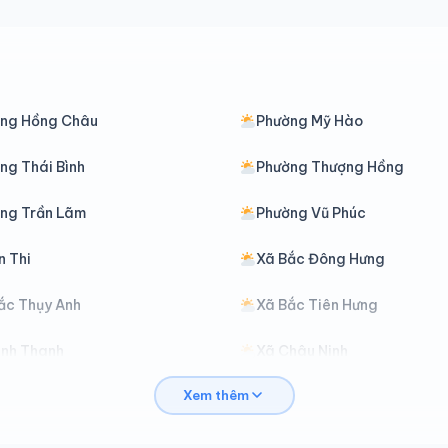
ng Hồng Châu
Phường Mỹ Hào
ng Thái Bình
Phường Thượng Hồng
ng Trần Lãm
Phường Vũ Phúc
n Thi
Xã Bắc Đông Hưng
ắc Thụy Anh
Xã Bắc Tiên Hưng
ình Thanh
Xã Châu Ninh
Xem thêm
iên Hà
Xã Đoàn Đào
ông Hưng
Xã Đông Quan