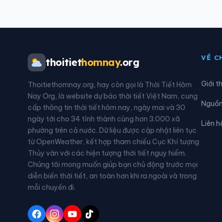
Xã Đông Thụy Anh
Xã Đ
Xã Hiệp Cường
Xã H
VỀ C
thoitiet
homnay
.org
Xã Hồng Quang
Xã H
Giới t
Thoitiethomnay.org, hay còn gọi là Thời Tiết Hôm
Xã Khoái Châu
Xã K
Nay Org, là website dự báo thời tiết Việt Nam, cung
Nguồn 
cấp thông tin thời tiết hôm nay, ngày mai và 30
Xã Lê Quý Đôn
Xã L
ngày tới cho 34 tỉnh thành cùng hơn 3.000 xã
Liên h
phường trên cả nước. Dữ liệu được cập nhật liên tục
Xã Nam Cường
Xã N
từ OpenWeather, kết hợp tham chiếu Cục Khí tượng
Thủy văn với các hiện tượng thời tiết nguy hiểm.
Xã Nam Tiền Hải
Xã N
Chúng tôi mong muốn giúp bạn chủ động trước mọi
diễn biến thời tiết, an toàn hơn khi ra ngoài và trong
Xã Ngọc Lâm
Xã N
mỗi chuyến đi.
Xã Nguyễn Văn Linh
Xã N