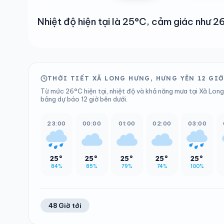
Nhiệt độ hiện tại là 25°C, cảm giác như
THỜI TIẾT XÃ LONG HƯNG, HƯNG YÊN 12 GIỜ
Từ mức 26°C hiện tại, nhiệt độ và khả năng mưa tại Xã Long
bảng dự báo 12 giờ bên dưới.
23:00
00:00
01:00
02:00
03:00
25°
25°
25°
25°
25°
84%
85%
79%
74%
100%
48 Giờ tới