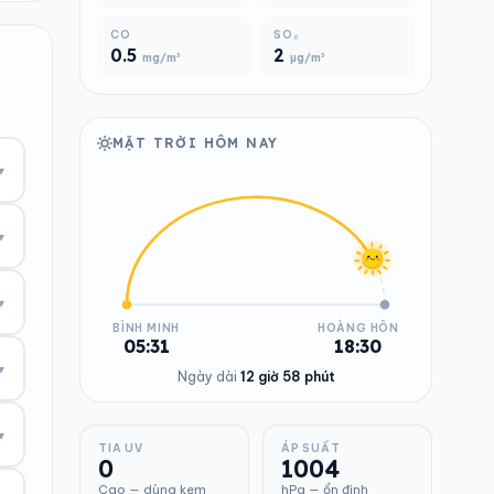
CO
SO₂
0.5
2
mg/m³
µg/m³
MẶT TRỜI HÔM NAY
▾
▾
▾
BÌNH MINH
HOÀNG HÔN
05:31
18:30
▾
Ngày dài
12 giờ 58 phút
▾
TIA UV
ÁP SUẤT
0
1004
Cao — dùng kem
hPa — ổn định