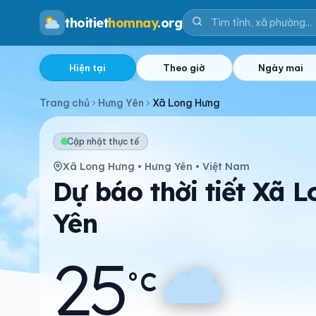
thoitiet
homnay
.org
Hiện tại
Theo giờ
Ngày mai
Trang chủ
Hưng Yên
Xã Long Hưng
Cập nhật thực tế
Xã Long Hưng • Hưng Yên • Việt Nam
Dự báo thời tiết Xã 
Yên
25
°C