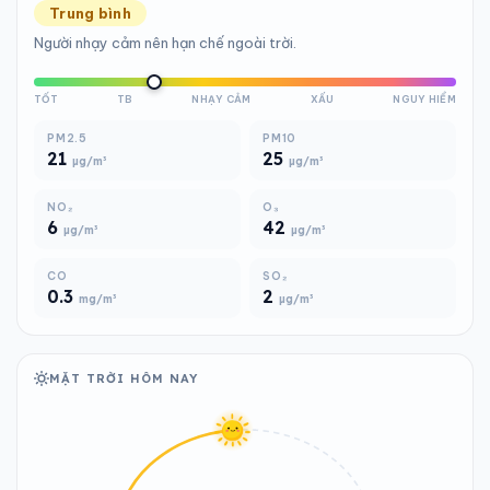
Trung bình
Người nhạy cảm nên hạn chế ngoài trời.
TỐT
TB
NHẠY CẢM
XẤU
NGUY HIỂM
PM2.5
PM10
21
25
µg/m³
µg/m³
NO₂
O₃
6
42
µg/m³
µg/m³
CO
SO₂
0.3
2
mg/m³
µg/m³
MẶT TRỜI HÔM NAY