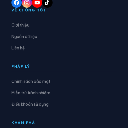
Xã Đông Thụy Anh
Xã Đông Tiền Hải
VỀ CHÚNG TÔI
Xã Đông Tiên Hưng
Xã Đức Hợp
Giới thiệu
Xã Hiệp Cường
Xã Hoàn Long
Nguồn dữ liệu
Xã Hoàng Hoa Thám
Xã Hồng Minh
Liên hệ
Xã Hồng Quang
Xã Hồng Vũ
Xã Hưng Hà
Xã Hưng Phú
PHÁP LÝ
Xã Khoái Châu
Xã Kiến Xương
Chính sách bảo mật
Xã Lạc Đạo
Xã Lê Lợi
Miễn trừ trách nhiệm
Xã Lê Quý Đôn
Xã Long Hưng
Điều khoản sử dụng
Xã Lương Bằng
Xã Mễ Sở
Xã Minh Thọ
Xã Nam Đông Hưng
KHÁM PHÁ