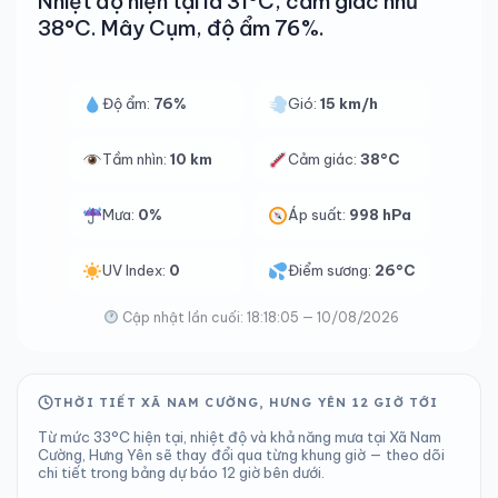
Nhiệt độ hiện tại là 31°C, cảm giác như
38°C. Mây Cụm, độ ẩm 76%.
Độ ẩm:
76%
Gió:
15 km/h
Tầm nhìn:
10 km
Cảm giác:
38°C
Mưa:
0%
Áp suất:
998 hPa
UV Index:
0
Điểm sương:
26°C
Cập nhật lần cuối: 18:18:05 — 10/08/2026
THỜI TIẾT XÃ NAM CƯỜNG, HƯNG YÊN 12 GIỜ TỚI
Từ mức 33°C hiện tại, nhiệt độ và khả năng mưa tại Xã Nam
Cường, Hưng Yên sẽ thay đổi qua từng khung giờ — theo dõi
chi tiết trong bảng dự báo 12 giờ bên dưới.