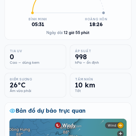
BÌNH MINH
HOÀNG HÔN
05:31
18:26
Ngày dài
12 giờ 55 phút
TIA UV
ÁP SUẤT
0
998
Cao — dùng kem
hPa — ổn định
ĐIỂM SƯƠNG
TẦM NHÌN
26°C
10 km
Ẩm vừa phải
Tốt
Bản đồ dự báo trực quan