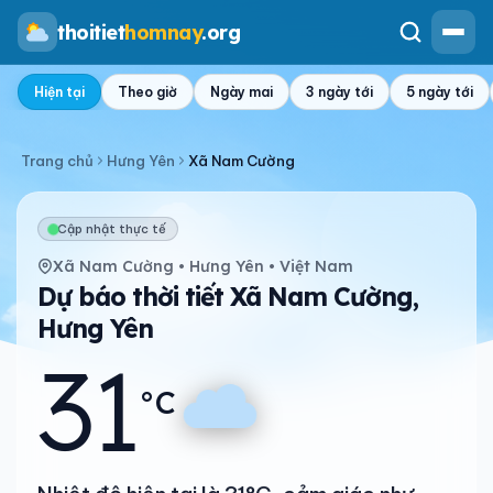
thoitiet
homnay
.org
Hiện tại
Theo giờ
Ngày mai
3 ngày tới
5 ngày tới
Trang chủ
Hưng Yên
Xã Nam Cường
Cập nhật thực tế
Xã Nam Cường • Hưng Yên • Việt Nam
Dự báo thời tiết Xã Nam Cường,
Hưng Yên
31
°C