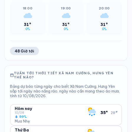
18:00
19:00
20:00
31°
31°
31°
0%
0%
0%
48 Giờ tới
TUẦN TỚI THỜI TIẾT XÃ NAM CƯỜNG, HƯNG YÊN
THẾ NÀO?
Bảng dự báo từng ngày cho biết Xã Nam Cường, Hưng Yên
sắp tới ngày nào nắng ráo, ngày nào cần mang theo áo mưa,
tính từ 10/08/2026.
Hôm nay
▾
35°
28°
10/08
59%
Mưa Nhẹ
Thứ Ba
ĐỘ ẨM
GIÓ