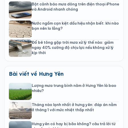
Bật cảnh báo mưa dông trên điện thoại iPhone
và Android nhanh chóng
Nước ngầm cạn kiệt dấu hiệu nhận biết: khi nào
bạn nên lo lắng?
Đổ bê tông gặp trời mưa xử lý thế nào: giảm
ngay 40% cường độ chịu lực nếu không xử lý
kịp thời
Bài viết về Hưng Yên
Lượng mưa trung bình năm ở Hưng Yên là bao
nhiêu?
Tháng nào lạnh nhất ở hưng yên: đáp án nằm
ở tháng 1 với mức nhiệt thấp nhất
Hưng yên có hay bị bão không? câu trả lời từ