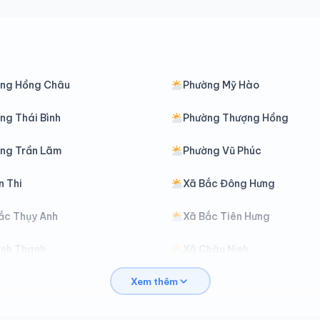
ng Hồng Châu
Phường Mỹ Hào
ng Thái Bình
Phường Thượng Hồng
ng Trần Lãm
Phường Vũ Phúc
n Thi
Xã Bắc Đông Hưng
ắc Thụy Anh
Xã Bắc Tiên Hưng
ình Thanh
Xã Châu Ninh
Xem thêm
iên Hà
Xã Đoàn Đào
ông Hưng
Xã Đông Quan