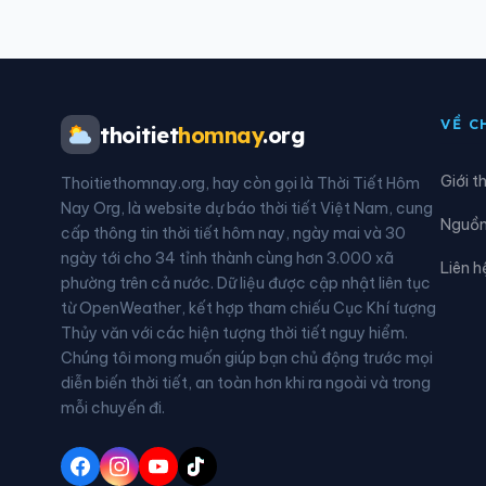
Xã Đông Thụy Anh
Xã Đ
Xã Hiệp Cường
Xã H
VỀ C
thoitiet
homnay
.org
Xã Hồng Quang
Xã H
Giới t
Thoitiethomnay.org, hay còn gọi là Thời Tiết Hôm
Xã Khoái Châu
Xã K
Nay Org, là website dự báo thời tiết Việt Nam, cung
Nguồn 
cấp thông tin thời tiết hôm nay, ngày mai và 30
Xã Lê Quý Đôn
Xã L
ngày tới cho 34 tỉnh thành cùng hơn 3.000 xã
Liên h
phường trên cả nước. Dữ liệu được cập nhật liên tục
Xã Minh Thọ
Xã 
từ OpenWeather, kết hợp tham chiếu Cục Khí tượng
Thủy văn với các hiện tượng thời tiết nguy hiểm.
Xã Nam Tiền Hải
Xã N
Chúng tôi mong muốn giúp bạn chủ động trước mọi
diễn biến thời tiết, an toàn hơn khi ra ngoài và trong
Xã Ngọc Lâm
Xã N
mỗi chuyến đi.
Xã Nguyễn Văn Linh
Xã N