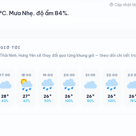
Cập nhật lầ
31°C. Mưa Nhẹ, độ ẩm 84%.
 GIỜ TỚI
hái Ninh, Hưng Yên sẽ thay đổi qua từng khung giờ — theo dõi chi tiết tr
17:00
18:00
19:00
20:00
21:00
22:00
23:
28°
27°
26°
26°
26°
26°
26
40%
42%
50%
100%
80%
100%
74