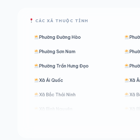
CÁC XÃ THUỘC TỈNH
Phường Đường Hào
Phườ
Phường Sơn Nam
Phườ
Phường Trần Hưng Đạo
Phườ
Xã Ái Quốc
Xã Â
Xã Bắc Thái Ninh
Xã B
Xã Bình Nguyên
Xã B
Xã Đại Đồng
Xã D
Xã Đồng Châu
Xã Đ