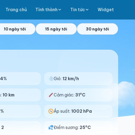
Trang chủ
Tỉnh thành
Tin tức
Widget
10 ngày tới
15 ngày tới
30 ngày tới
84%
Gió:
12 km/h
n:
10 km
Cảm giác:
31°C
0%
Áp suất:
1002 hPa
:
2
Điểm sương:
25°C