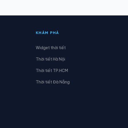
Xã Đức Hợp
Xã Hồng Minh
KHÁM PHÁ
Xã Hưng Phú
Widget thời tiết
Xã Lê Lợi
Thời tiết Hà Nội
Xã Mễ Sở
Thời tiết TP.HCM
Xã Nam Thụy Anh
Thời tiết Đà Nẵng
Xã Nghĩa Trụ
Xã Nguyễn Trãi
Xã Phụ Dực