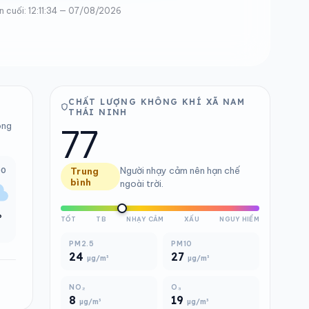
n cuối: 12:11:34 — 07/08/2026
CHẤT LƯỢNG KHÔNG KHÍ XÃ NAM
THÁI NINH
77
ong
Người nhạy cảm nên hạn chế
00
Trung
bình
ngoài trời.
°
TỐT
TB
NHẠY CẢM
XẤU
NGUY HIỂM
%
PM2.5
PM10
24
27
µg/m³
µg/m³
NO₂
O₃
8
19
µg/m³
µg/m³