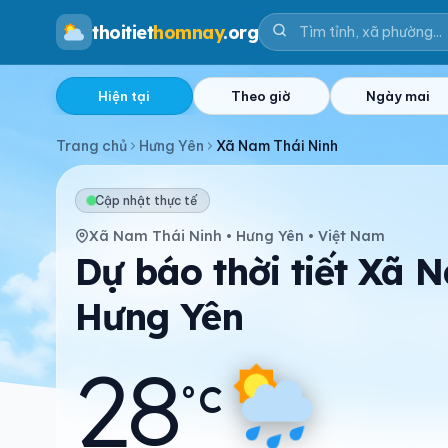
thoitiet
homnay
.org
Hiện tại
Theo giờ
Ngày mai
Trang chủ
Hưng Yên
Xã Nam Thái Ninh
Cập nhật thực tế
Xã Nam Thái Ninh • Hưng Yên • Việt Nam
Dự báo thời tiết Xã 
Hưng Yên
28
°C