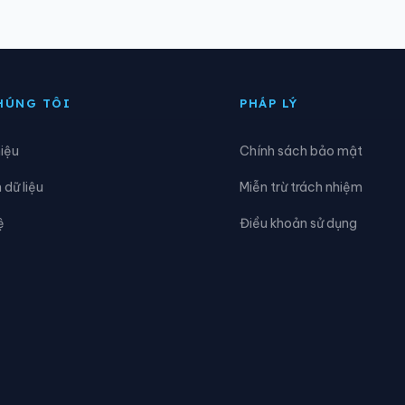
ông Tiền Hải
Xã Đông Tiên Hưng
oàn Long
Xã Hoàng Hoa Thám
HÚNG TÔI
PHÁP LÝ
ồng Vũ
Xã Hưng Hà
hiệu
Chính sách bảo mật
iến Xương
Xã Lạc Đạo
dữ liệu
Miễn trừ trách nhiệm
ong Hưng
Xã Lương Bằng
ệ
Điều khoản sử dụng
Nam Cường
Xã Nam Đông Hưng
am Tiên Hưng
Xã Nghĩa Dân
gự Thiên
Xã Nguyễn Du
hư Quỳnh
Xã Phạm Ngũ Lão