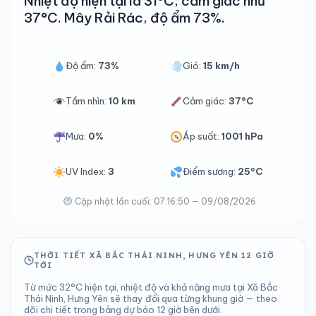
Nhiệt độ hiện tại là 31°C, cảm giác như
37°C. Mây Rải Rác, độ ẩm 73%.
Độ ẩm:
73%
Gió:
15 km/h
Tầm nhìn:
10 km
Cảm giác:
37°C
Mưa:
0%
Áp suất:
1001 hPa
UV Index:
3
Điểm sương:
25°C
Cập nhật lần cuối: 07:16:50 — 09/08/2026
THỜI TIẾT XÃ BẮC THÁI NINH, HƯNG YÊN 12 GIỜ
TỚI
Từ mức 32°C hiện tại, nhiệt độ và khả năng mưa tại Xã Bắc
Thái Ninh, Hưng Yên sẽ thay đổi qua từng khung giờ — theo
dõi chi tiết trong bảng dự báo 12 giờ bên dưới.