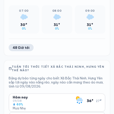
07:00
08:00
09:00
30°
31°
31°
0%
0%
0%
48 Giờ tới
TUẦN TỚI THỜI TIẾT XÃ BẮC THÁI NINH, HƯNG YÊN
THẾ NÀO?
Bảng dự báo từng ngày cho biết Xã Bắc Thái Ninh, Hưng Yên
sắp tới ngày nào nắng ráo, ngày nào cần mang theo áo mưa,
tính từ 09/08/2026.
Hôm nay
▾
36°
27°
09/08
63%
Mưa Nhẹ