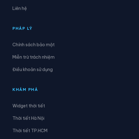
Xã Hồng Minh
Xã Hồng Quang
Liên hệ
Xã Hồng Vũ
Xã Hưng Hà
Xã Hưng Phú
Xã Khoái Châu
PHÁP LÝ
Xã Kiến Xương
Xã Lạc Đạo
Chính sách bảo mật
Xã Lê Lợi
Xã Lê Quý Đôn
Miễn trừ trách nhiệm
Xã Long Hưng
Xã Lương Bằng
Điều khoản sử dụng
Xã Mễ Sở
Xã Minh Thọ
Xã Nam Cường
Xã Nam Đông Hưng
KHÁM PHÁ
Xã Nam Thái Ninh
Xã Nam Thụy Anh
Widget thời tiết
Xã Nam Tiền Hải
Xã Nam Tiên Hưng
Thời tiết Hà Nội
Xã Nghĩa Dân
Xã Nghĩa Trụ
Thời tiết TP.HCM
Xã Ngọc Lâm
Xã Ngự Thiên