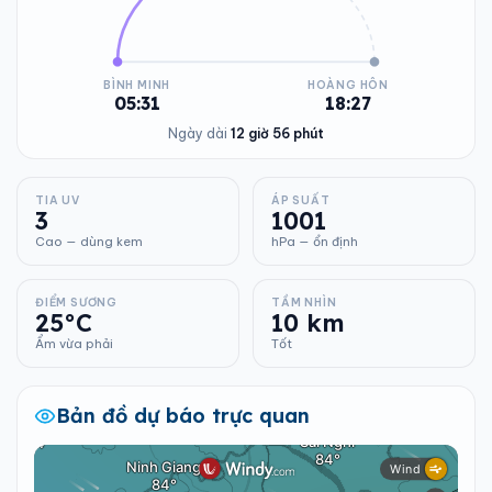
BÌNH MINH
HOÀNG HÔN
05:31
18:27
Ngày dài
12 giờ 56 phút
TIA UV
ÁP SUẤT
3
1001
Cao — dùng kem
hPa — ổn định
ĐIỂM SƯƠNG
TẦM NHÌN
25°C
10 km
Ẩm vừa phải
Tốt
Bản đồ dự báo trực quan