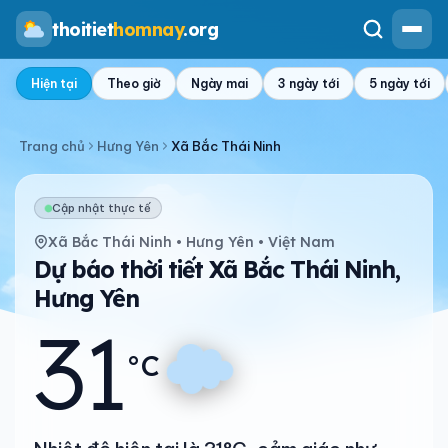
thoitiet
homnay
.org
Hiện tại
Theo giờ
Ngày mai
3 ngày tới
5 ngày tới
Trang chủ
Hưng Yên
Xã Bắc Thái Ninh
Cập nhật thực tế
Xã Bắc Thái Ninh • Hưng Yên • Việt Nam
Dự báo thời tiết Xã Bắc Thái Ninh,
Hưng Yên
31
°C