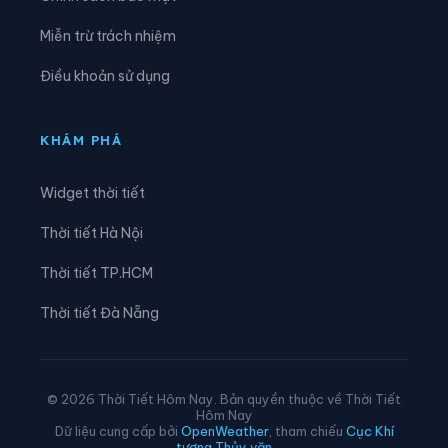
Xã Lê Lợi
Xã Lê Quý Đôn
Miễn trừ trách nhiệm
Xã Long Hưng
Xã Lương Bằng
Điều khoản sử dụng
Xã Mễ Sở
Xã Minh Thọ
Xã Nam Cường
Xã Nam Đông Hưng
KHÁM PHÁ
Xã Nam Thái Ninh
Xã Nam Thụy Anh
Widget thời tiết
Xã Nam Tiền Hải
Xã Nam Tiên Hưng
Thời tiết Hà Nội
Xã Nghĩa Dân
Xã Nghĩa Trụ
Thời tiết TP.HCM
Xã Ngọc Lâm
Xã Ngự Thiên
Thời tiết Đà Nẵng
Xã Nguyễn Du
Xã Nguyễn Trãi
Xã Nguyễn Văn Linh
Xã Như Quỳnh
© 2026 Thời Tiết Hôm Nay. Bản quyền thuộc về Thời Tiết
Hôm Nay
Xã Phạm Ngũ Lão
Xã Phụ Dực
Dữ liệu cung cấp bởi
OpenWeather
, tham chiếu
Cục Khí
tượng Thủy văn