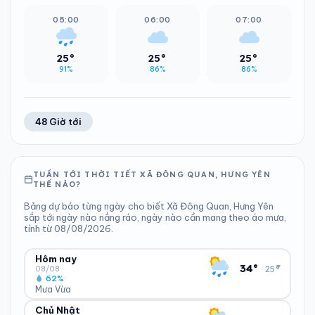
05:00
06:00
07:00
25°
25°
25°
91%
86%
86%
48 Giờ tới
TUẦN TỚI THỜI TIẾT XÃ ĐÔNG QUAN, HƯNG YÊN
THẾ NÀO?
Bảng dự báo từng ngày cho biết Xã Đông Quan, Hưng Yên
sắp tới ngày nào nắng ráo, ngày nào cần mang theo áo mưa,
tính từ 08/08/2026.
Hôm nay
▾
34°
25°
08/08
62%
Mưa Vừa
Chủ Nhật
ĐỘ ẨM
GIÓ