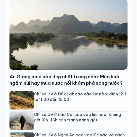
An Giang mùa nào đẹp nhất trong năm: Mùa khô
ngắm núi hay mùa nước nổi khám phá sông nước?
Chỉ số UV ở Đắk Lắk cao vào lúc nào: đỉnh 12.1
từ 11:00 đến 15:00
Chỉ số UV ở Lào Cai cao vào lúc nào: Khung
giờ 10h-16h cần tránh nắng gắt
Chỉ số UV ở Nghệ An cao vào lúc nào và cách