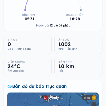
BÌNH MINH
HOÀNG HÔN
05:31
18:28
Ngày dài
12 giờ 57 phút
TIA UV
ÁP SUẤT
0
1002
Cao — dùng kem
hPa — ổn định
ĐIỂM SƯƠNG
TẦM NHÌN
24°C
10 km
Ẩm vừa phải
Tốt
Bản đồ dự báo trực quan