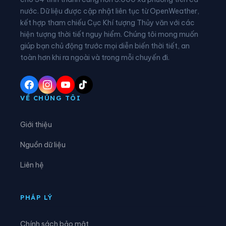
nước. Dữ liệu được cập nhật liên tục từ OpenWeather,
Xã Đại Đồng
Xã Diên Hà
kết hợp tham chiếu Cục Khí tượng Thủy văn với các
hiện tượng thời tiết nguy hiểm. Chúng tôi mong muốn
Xã Đoàn Đào
Xã Đồng Bằng
giúp bạn chủ động trước mọi diễn biến thời tiết, an
Xã Đồng Châu
Xã Đông Hưng
toàn hơn khi ra ngoài và trong mỗi chuyến đi.
Xã Đông Thái Ninh
Xã Đông Thụy Anh
Xã Đông Tiền Hải
Xã Đông Tiên Hưng
VỀ CHÚNG TÔI
Xã Đức Hợp
Xã Hiệp Cường
Giới thiệu
Xã Hoàn Long
Xã Hoàng Hoa Thám
Nguồn dữ liệu
Xã Hồng Minh
Xã Hồng Quang
Liên hệ
Xã Hồng Vũ
Xã Hưng Hà
Xã Hưng Phú
Xã Khoái Châu
PHÁP LÝ
Xã Kiến Xương
Xã Lạc Đạo
Chính sách bảo mật