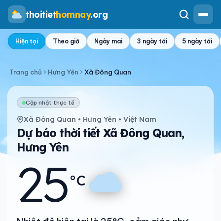
thoitiet
homnay
.org
Hiện tại
Theo giờ
Ngày mai
3 ngày tới
5 ngày tới
Trang chủ
Hưng Yên
Xã Đông Quan
Cập nhật thực tế
Xã Đông Quan • Hưng Yên • Việt Nam
Dự báo thời tiết Xã Đông Quan,
Hưng Yên
25
°C