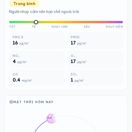
Trung bình
Người nhạy cảm nên hạn chế ngoài trời.
TỐT
TB
NHẠY CẢM
XẤU
NGUY HIỂM
PM2.5
PM10
16
17
µg/m³
µg/m³
NO₂
O₃
4
17
µg/m³
µg/m³
CO
SO₂
0.4
1
mg/m³
µg/m³
MẶT TRỜI HÔM NAY