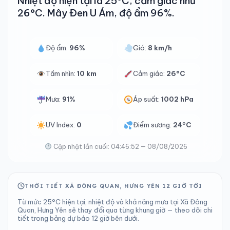
Nhiệt độ hiện tại là 25°C, cảm giác như
26°C. Mây Đen U Ám, độ ẩm 96%.
Độ ẩm:
96%
Gió:
8 km/h
Tầm nhìn:
10 km
Cảm giác:
26°C
Mưa:
91%
Áp suất:
1002 hPa
UV Index:
0
Điểm sương:
24°C
Cập nhật lần cuối: 04:46:52 — 08/08/2026
THỜI TIẾT XÃ ĐÔNG QUAN, HƯNG YÊN 12 GIỜ TỚI
Từ mức 25°C hiện tại, nhiệt độ và khả năng mưa tại Xã Đông
Quan, Hưng Yên sẽ thay đổi qua từng khung giờ — theo dõi chi
tiết trong bảng dự báo 12 giờ bên dưới.