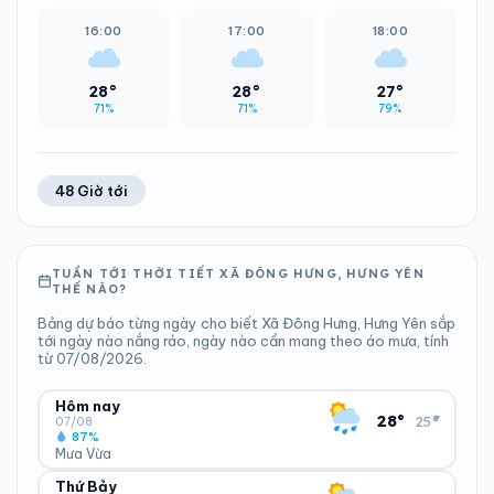
16:00
17:00
18:00
28°
28°
27°
71%
71%
79%
48 Giờ tới
TUẦN TỚI THỜI TIẾT XÃ ĐÔNG HƯNG, HƯNG YÊN
THẾ NÀO?
Bảng dự báo từng ngày cho biết Xã Đông Hưng, Hưng Yên sắp
tới ngày nào nắng ráo, ngày nào cần mang theo áo mưa, tính
từ 07/08/2026.
Hôm nay
▾
28°
25°
07/08
87%
Mưa Vừa
Thứ Bảy
ĐỘ ẨM
GIÓ