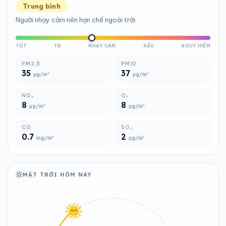
Trung bình
Người nhạy cảm nên hạn chế ngoài trời.
TỐT
TB
NHẠY CẢM
XẤU
NGUY HIỂM
PM2.5
PM10
35
37
µg/m³
µg/m³
NO₂
O₃
8
8
µg/m³
µg/m³
CO
SO₂
0.7
2
mg/m³
µg/m³
MẶT TRỜI HÔM NAY