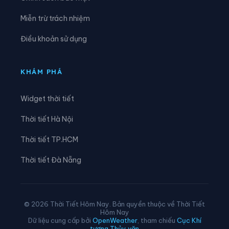
Xã Lê Lợi
Xã Lê Quý Đôn
Miễn trừ trách nhiệm
Xã Long Hưng
Xã Lương Bằng
Điều khoản sử dụng
Xã Mễ Sở
Xã Minh Thọ
Xã Nam Cường
Xã Nam Đông Hưng
KHÁM PHÁ
Xã Nam Thái Ninh
Xã Nam Thụy Anh
Widget thời tiết
Xã Nam Tiền Hải
Xã Nam Tiên Hưng
Thời tiết Hà Nội
Xã Nghĩa Dân
Xã Nghĩa Trụ
Thời tiết TP.HCM
Xã Ngọc Lâm
Xã Ngự Thiên
Thời tiết Đà Nẵng
Xã Nguyễn Du
Xã Nguyễn Trãi
Xã Nguyễn Văn Linh
Xã Như Quỳnh
© 2026 Thời Tiết Hôm Nay. Bản quyền thuộc về Thời Tiết
Hôm Nay
Xã Phạm Ngũ Lão
Xã Phụ Dực
Dữ liệu cung cấp bởi
OpenWeather
, tham chiếu
Cục Khí
tượng Thủy văn