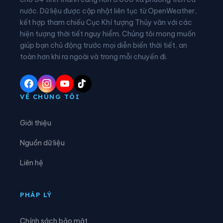
nước. Dữ liệu được cập nhật liên tục từ OpenWeather,
Xã Đại Đồng
Xã Diên Hà
kết hợp tham chiếu Cục Khí tượng Thủy văn với các
hiện tượng thời tiết nguy hiểm. Chúng tôi mong muốn
Xã Đoàn Đào
Xã Đồng Bằng
giúp bạn chủ động trước mọi diễn biến thời tiết, an
Xã Đồng Châu
Xã Đông Quan
toàn hơn khi ra ngoài và trong mỗi chuyến đi.
Xã Đông Thái Ninh
Xã Đông Thụy Anh
Xã Đông Tiền Hải
Xã Đông Tiên Hưng
VỀ CHÚNG TÔI
Xã Đức Hợp
Xã Hiệp Cường
Giới thiệu
Xã Hoàn Long
Xã Hoàng Hoa Thám
Nguồn dữ liệu
Xã Hồng Minh
Xã Hồng Quang
Liên hệ
Xã Hồng Vũ
Xã Hưng Hà
Xã Hưng Phú
Xã Khoái Châu
PHÁP LÝ
Xã Kiến Xương
Xã Lạc Đạo
Chính sách bảo mật