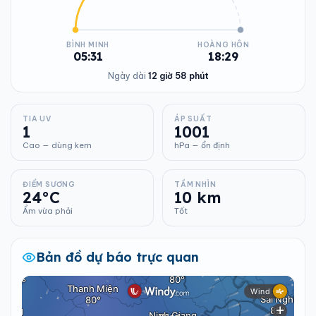
BÌNH MINH
HOÀNG HÔN
05:31
18:29
Ngày dài
12 giờ 58 phút
TIA UV
ÁP SUẤT
1
1001
Cao — dùng kem
hPa — ổn định
ĐIỂM SƯƠNG
TẦM NHÌN
24°C
10 km
Ẩm vừa phải
Tốt
Bản đồ dự báo trực quan