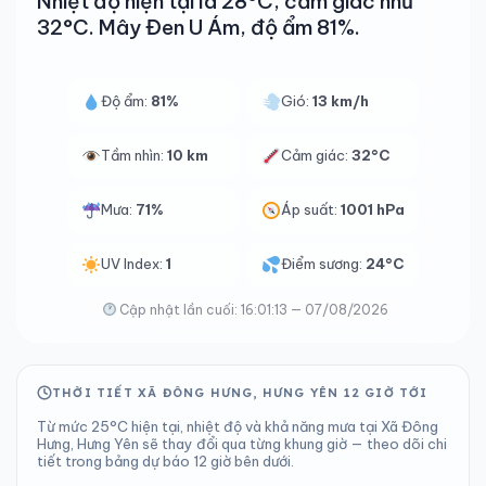
Nhiệt độ hiện tại là 28°C, cảm giác như
32°C. Mây Đen U Ám, độ ẩm 81%.
Độ ẩm:
81%
Gió:
13 km/h
Tầm nhìn:
10 km
Cảm giác:
32°C
Mưa:
71%
Áp suất:
1001 hPa
UV Index:
1
Điểm sương:
24°C
Cập nhật lần cuối: 16:01:13 — 07/08/2026
THỜI TIẾT XÃ ĐÔNG HƯNG, HƯNG YÊN 12 GIỜ TỚI
Từ mức 25°C hiện tại, nhiệt độ và khả năng mưa tại Xã Đông
Hưng, Hưng Yên sẽ thay đổi qua từng khung giờ — theo dõi chi
tiết trong bảng dự báo 12 giờ bên dưới.