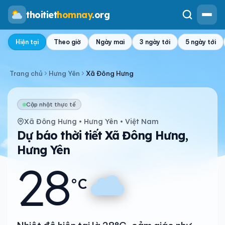
thoitiet
homnay
.org
Hiện tại
Theo giờ
Ngày mai
3 ngày tới
5 ngày tới
Trang chủ
Hưng Yên
Xã Đông Hưng
Cập nhật thực tế
Xã Đông Hưng • Hưng Yên • Việt Nam
Dự báo thời tiết Xã Đông Hưng,
Hưng Yên
28
°C