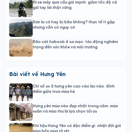
Đi xe máy qua cầu gió mạnh: giảm tốc độ và
giữ tay lái thật vững
Sơn la có hay bị bão không? thực tế ít gặp
nhưng vẫn có nguy cơ
Bão cát haboob ở sa mạc: tác động nghiêm
trọng đến sức khỏe và môi trường
Bài viết về Hưng Yên
Chỉ số uv ở hưng yên cao vào lúc nào: đỉnh
điểm giữa trưa mùa hè
Hưng yên mùa nào đẹp nhất trong năm: mùa
xuân và mùa thu là lựa chọn tối ưu
Khí hậu Hưng Yên có đặc điểm gì: nhiệt đới gió
mùa bốn mùa rõ rệt