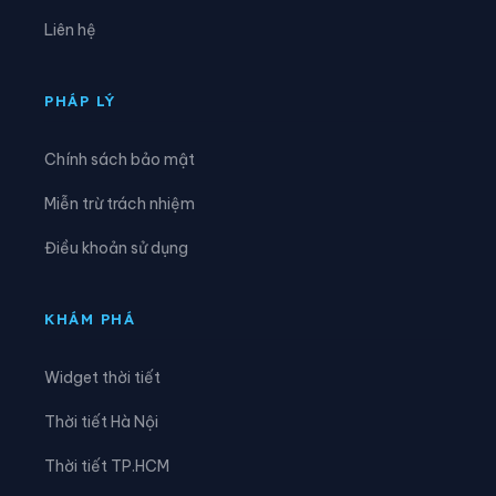
Xã Hoàng Hoa Thám
Xã Hồng Minh
Liên hệ
Xã Hồng Quang
Xã Hồng Vũ
Xã Hưng Hà
Xã Hưng Phú
PHÁP LÝ
Xã Khoái Châu
Xã Kiến Xương
Chính sách bảo mật
Xã Lạc Đạo
Xã Lê Lợi
Miễn trừ trách nhiệm
Xã Lê Quý Đôn
Xã Long Hưng
Điều khoản sử dụng
Xã Lương Bằng
Xã Mễ Sở
Xã Minh Thọ
Xã Nam Cường
KHÁM PHÁ
Xã Nam Đông Hưng
Xã Nam Thái Ninh
Widget thời tiết
Xã Nam Thụy Anh
Xã Nam Tiền Hải
Thời tiết Hà Nội
Xã Nghĩa Dân
Xã Nghĩa Trụ
Thời tiết TP.HCM
Xã Ngọc Lâm
Xã Ngự Thiên