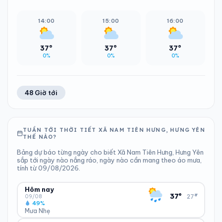
14:00
15:00
16:00
37°
37°
37°
0%
0%
0%
48 Giờ tới
TUẦN TỚI THỜI TIẾT XÃ NAM TIÊN HƯNG, HƯNG YÊN
THẾ NÀO?
Bảng dự báo từng ngày cho biết Xã Nam Tiên Hưng, Hưng Yên
sắp tới ngày nào nắng ráo, ngày nào cần mang theo áo mưa,
tính từ 09/08/2026.
Hôm nay
▾
37°
27°
09/08
49%
Mưa Nhẹ