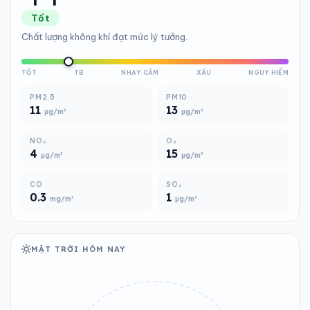
Tốt
Chất lượng không khí đạt mức lý tưởng.
TỐT
TB
NHẠY CẢM
XẤU
NGUY HIỂM
PM2.5
PM10
11
13
µg/m³
µg/m³
NO₂
O₃
4
15
µg/m³
µg/m³
CO
SO₂
0.3
1
mg/m³
µg/m³
MẶT TRỜI HÔM NAY