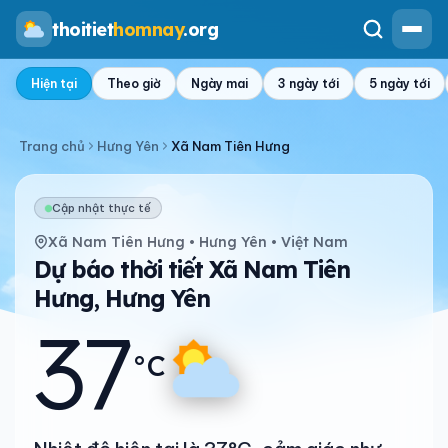
thoitiet
homnay
.org
Hiện tại
Theo giờ
Ngày mai
3 ngày tới
5 ngày tới
Trang chủ
Hưng Yên
Xã Nam Tiên Hưng
Cập nhật thực tế
Xã Nam Tiên Hưng • Hưng Yên • Việt Nam
Dự báo thời tiết Xã Nam Tiên
Hưng, Hưng Yên
37
°C