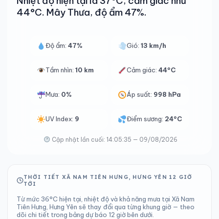
Nhiệt độ hiện tại là 37°C, cảm giác như
44°C. Mây Thưa, độ ẩm 47%.
Độ ẩm:
47%
Gió:
13 km/h
Tầm nhìn:
10 km
Cảm giác:
44°C
Mưa:
0%
Áp suất:
998 hPa
UV Index:
9
Điểm sương:
24°C
Cập nhật lần cuối: 14:05:35 — 09/08/2026
THỜI TIẾT XÃ NAM TIÊN HƯNG, HƯNG YÊN 12 GIỜ
TỚI
Từ mức 36°C hiện tại, nhiệt độ và khả năng mưa tại Xã Nam
Tiên Hưng, Hưng Yên sẽ thay đổi qua từng khung giờ — theo
dõi chi tiết trong bảng dự báo 12 giờ bên dưới.