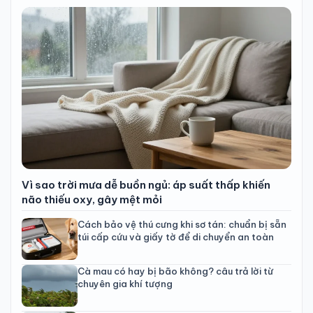
Vì sao trời mưa dễ buồn ngủ: áp suất thấp khiến
não thiếu oxy, gây mệt mỏi
Cách bảo vệ thú cưng khi sơ tán: chuẩn bị sẵn
túi cấp cứu và giấy tờ để di chuyển an toàn
Cà mau có hay bị bão không? câu trả lời từ
chuyên gia khí tượng