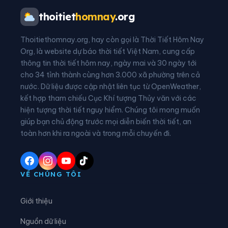
Xã Bắc Thái Ninh
Xã Bắc Thụy Anh
thoitiet
homnay
.org
Xã Bắc Tiên Hưng
Xã Bình Định
Thoitiethomnay.org, hay còn gọi là Thời Tiết Hôm Nay
Xã Bình Nguyên
Xã Bình Thanh
Org, là website dự báo thời tiết Việt Nam, cung cấp
thông tin thời tiết hôm nay, ngày mai và 30 ngày tới
Xã Châu Ninh
Xã Chí Minh
cho 34 tỉnh thành cùng hơn 3.000 xã phường trên cả
nước. Dữ liệu được cập nhật liên tục từ OpenWeather,
Xã Đại Đồng
Xã Diên Hà
kết hợp tham chiếu Cục Khí tượng Thủy văn với các
hiện tượng thời tiết nguy hiểm. Chúng tôi mong muốn
Xã Đoàn Đào
Xã Đồng Bằng
giúp bạn chủ động trước mọi diễn biến thời tiết, an
Xã Đồng Châu
Xã Đông Hưng
toàn hơn khi ra ngoài và trong mỗi chuyến đi.
Xã Đông Quan
Xã Đông Thái Ninh
Xã Đông Thụy Anh
Xã Đông Tiền Hải
VỀ CHÚNG TÔI
Xã Đông Tiên Hưng
Xã Đức Hợp
Giới thiệu
Xã Hiệp Cường
Xã Hoàn Long
Nguồn dữ liệu