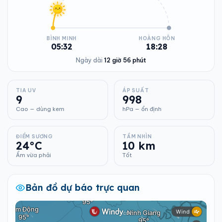
BÌNH MINH
HOÀNG HÔN
05:32
18:28
Ngày dài
12 giờ 56 phút
TIA UV
ÁP SUẤT
9
998
Cao — dùng kem
hPa — ổn định
ĐIỂM SƯƠNG
TẦM NHÌN
24°C
10 km
Ẩm vừa phải
Tốt
Bản đồ dự báo trực quan