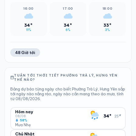
16:00
17:00
18:00
34°
34°
33°
11%
6%
3%
48 Giờ tới
TUẦN TỚI THỜI TIẾT PHƯỜNG TRÀ LÝ, HƯNG YÊN
THẾ NÀO?
Bảng dự báo từng ngày cho biết Phường Trà Lý, Hưng Yên sắp
tới ngày nào nắng ráo, ngày nào cần mang theo áo mưa, tính
từ 08/08/2026.
Hôm nay
▾
34°
25°
08/08
58%
Mưa Nhẹ
Chủ Nhật
ĐỘ ẨM
GIÓ