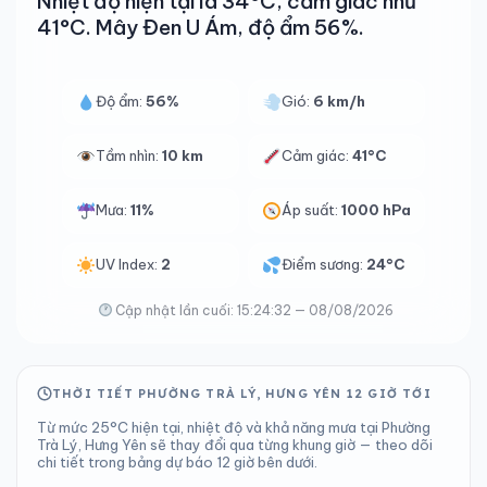
Nhiệt độ hiện tại là 34°C, cảm giác như
41°C. Mây Đen U Ám, độ ẩm 56%.
Độ ẩm:
56%
Gió:
6 km/h
Tầm nhìn:
10 km
Cảm giác:
41°C
Mưa:
11%
Áp suất:
1000 hPa
UV Index:
2
Điểm sương:
24°C
Cập nhật lần cuối: 15:24:32 — 08/08/2026
THỜI TIẾT PHƯỜNG TRÀ LÝ, HƯNG YÊN 12 GIỜ TỚI
Từ mức 25°C hiện tại, nhiệt độ và khả năng mưa tại Phường
Trà Lý, Hưng Yên sẽ thay đổi qua từng khung giờ — theo dõi
chi tiết trong bảng dự báo 12 giờ bên dưới.