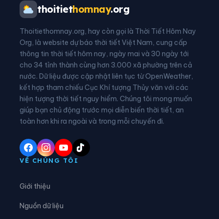
Xã Bắc Thụy Anh
Xã Bắc Tiên Hưng
thoitiet
homnay
.org
Xã Bình Định
Xã Bình Nguyên
Thoitiethomnay.org, hay còn gọi là Thời Tiết Hôm Nay
Xã Bình Thanh
Xã Châu Ninh
Org, là website dự báo thời tiết Việt Nam, cung cấp
thông tin thời tiết hôm nay, ngày mai và 30 ngày tới
Xã Chí Minh
Xã Đại Đồng
cho 34 tỉnh thành cùng hơn 3.000 xã phường trên cả
nước. Dữ liệu được cập nhật liên tục từ OpenWeather,
Xã Diên Hà
Xã Đoàn Đào
kết hợp tham chiếu Cục Khí tượng Thủy văn với các
hiện tượng thời tiết nguy hiểm. Chúng tôi mong muốn
Xã Đồng Bằng
Xã Đồng Châu
giúp bạn chủ động trước mọi diễn biến thời tiết, an
Xã Đông Hưng
Xã Đông Quan
toàn hơn khi ra ngoài và trong mỗi chuyến đi.
Xã Đông Thái Ninh
Xã Đông Thụy Anh
Xã Đông Tiền Hải
Xã Đông Tiên Hưng
VỀ CHÚNG TÔI
Xã Đức Hợp
Xã Hiệp Cường
Giới thiệu
Xã Hoàn Long
Xã Hoàng Hoa Thám
Nguồn dữ liệu
Xã Hồng Minh
Xã Hồng Quang