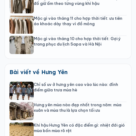
đồ giữ ấm theo từng vùng khí hậu
Mặc gì vào tháng 11 cho hợp thời tiết: ưu tiên
áo khoác dày thay vì đồ mỏng
Mặc gì vào tháng 10 cho hợp thời tiết: Gợi ý
trang phục du lịch Sapa và Hà Nội
Bài viết về Hưng Yên
Chỉ số uv ở hưng yên cao vào lúc nào: đỉnh
điểm giữa trưa mùa hè
Hưng yên mùa nào đẹp nhất trong năm: mùa
xuân và mùa thu là lựa chọn tối ưu
Khí hậu Hưng Yên có đặc điểm gì: nhiệt đới gió
mùa bốn mùa rõ rệt