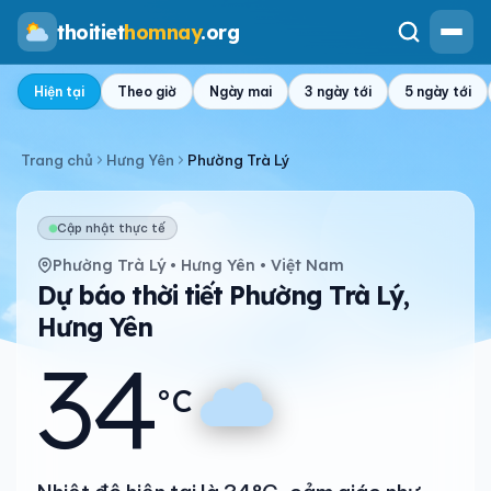
thoitiet
homnay
.org
Hiện tại
Theo giờ
Ngày mai
3 ngày tới
5 ngày tới
Trang chủ
Hưng Yên
Phường Trà Lý
Cập nhật thực tế
Phường Trà Lý • Hưng Yên • Việt Nam
Dự báo thời tiết Phường Trà Lý,
Hưng Yên
34
°C