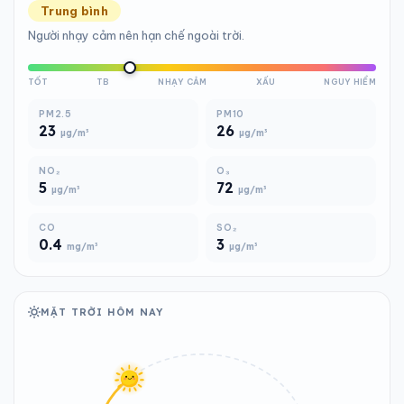
Trung bình
Người nhạy cảm nên hạn chế ngoài trời.
TỐT
TB
NHẠY CẢM
XẤU
NGUY HIỂM
PM2.5
PM10
23
26
µg/m³
µg/m³
NO₂
O₃
5
72
µg/m³
µg/m³
CO
SO₂
0.4
3
mg/m³
µg/m³
MẶT TRỜI HÔM NAY