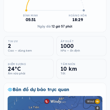
BÌNH MINH
HOÀNG HÔN
05:31
18:29
Ngày dài
12 giờ 57 phút
TIA UV
ÁP SUẤT
2
1000
Cao — dùng kem
hPa — ổn định
ĐIỂM SƯƠNG
TẦM NHÌN
24°C
10 km
Ẩm vừa phải
Tốt
Bản đồ dự báo trực quan