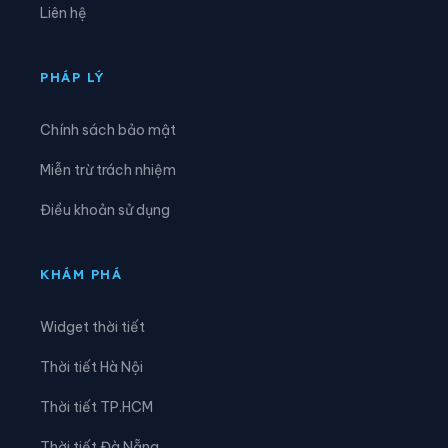
Liên hệ
Xã Hồng Vũ
Xã Hưng Hà
Xã Hưng Phú
Xã Khoái Châu
PHÁP LÝ
Xã Kiến Xương
Xã Lạc Đạo
Chính sách bảo mật
Xã Lê Lợi
Xã Lê Quý Đôn
Miễn trừ trách nhiệm
Xã Long Hưng
Xã Lương Bằng
Điều khoản sử dụng
Xã Mễ Sở
Xã Minh Thọ
Xã Nam Cường
Xã Nam Đông Hưng
KHÁM PHÁ
Xã Nam Thái Ninh
Xã Nam Thụy Anh
Widget thời tiết
Xã Nam Tiền Hải
Xã Nam Tiên Hưng
Thời tiết Hà Nội
Xã Nghĩa Dân
Xã Nghĩa Trụ
Thời tiết TP.HCM
Xã Ngọc Lâm
Xã Ngự Thiên
Thời tiết Đà Nẵng