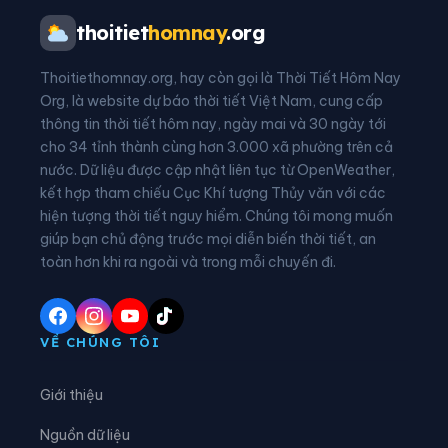
Xã Bắc Thụy Anh
Xã Bắc Tiên Hưng
thoitiet
homnay
.org
Xã Bình Định
Xã Bình Nguyên
Thoitiethomnay.org, hay còn gọi là Thời Tiết Hôm Nay
Xã Bình Thanh
Xã Châu Ninh
Org, là website dự báo thời tiết Việt Nam, cung cấp
thông tin thời tiết hôm nay, ngày mai và 30 ngày tới
Xã Chí Minh
Xã Đại Đồng
cho 34 tỉnh thành cùng hơn 3.000 xã phường trên cả
nước. Dữ liệu được cập nhật liên tục từ OpenWeather,
Xã Diên Hà
Xã Đoàn Đào
kết hợp tham chiếu Cục Khí tượng Thủy văn với các
hiện tượng thời tiết nguy hiểm. Chúng tôi mong muốn
Xã Đồng Bằng
Xã Đồng Châu
giúp bạn chủ động trước mọi diễn biến thời tiết, an
Xã Đông Hưng
Xã Đông Quan
toàn hơn khi ra ngoài và trong mỗi chuyến đi.
Xã Đông Thái Ninh
Xã Đông Thụy Anh
Xã Đông Tiền Hải
Xã Đông Tiên Hưng
VỀ CHÚNG TÔI
Xã Đức Hợp
Xã Hiệp Cường
Giới thiệu
Xã Hoàn Long
Xã Hoàng Hoa Thám
Nguồn dữ liệu