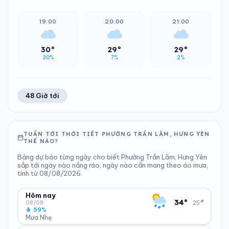
19:00
20:00
21:00
30°
29°
29°
30%
7%
2%
48 Giờ tới
TUẦN TỚI THỜI TIẾT PHƯỜNG TRẦN LÃM, HƯNG YÊN
THẾ NÀO?
Bảng dự báo từng ngày cho biết Phường Trần Lãm, Hưng Yên
sắp tới ngày nào nắng ráo, ngày nào cần mang theo áo mưa,
tính từ 08/08/2026.
Hôm nay
▾
34°
25°
08/08
59%
Mưa Nhẹ