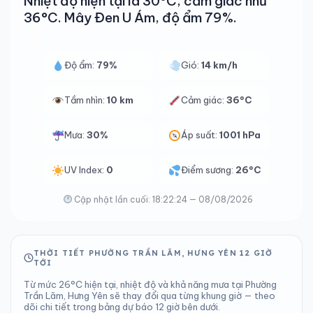
Nhiệt độ hiện tại là 30°C, cảm giác như
36°C. Mây Đen U Ám, độ ẩm 79%.
Độ ẩm:
79%
Gió:
14 km/h
Tầm nhìn:
10 km
Cảm giác:
36°C
Mưa:
30%
Áp suất:
1001 hPa
UV Index:
0
Điểm sương:
26°C
Cập nhật lần cuối: 18:22:24 — 08/08/2026
THỜI TIẾT PHƯỜNG TRẦN LÃM, HƯNG YÊN 12 GIỜ
TỚI
Từ mức 26°C hiện tại, nhiệt độ và khả năng mưa tại Phường
Trần Lãm, Hưng Yên sẽ thay đổi qua từng khung giờ — theo
dõi chi tiết trong bảng dự báo 12 giờ bên dưới.