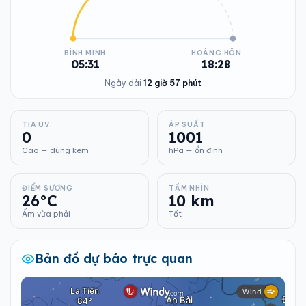
BÌNH MINH
HOÀNG HÔN
05:31
18:28
Ngày dài
12 giờ 57 phút
TIA UV
ÁP SUẤT
0
1001
Cao — dùng kem
hPa — ổn định
ĐIỂM SƯƠNG
TẦM NHÌN
26°C
10 km
Ẩm vừa phải
Tốt
Bản đồ dự báo trực quan