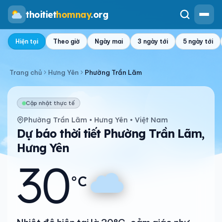
thoitiet
homnay
.org
Hiện tại
Theo giờ
Ngày mai
3 ngày tới
5 ngày tới
Trang chủ
Hưng Yên
Phường Trần Lãm
Cập nhật thực tế
Phường Trần Lãm • Hưng Yên • Việt Nam
Dự báo thời tiết Phường Trần Lãm,
Hưng Yên
30
°C