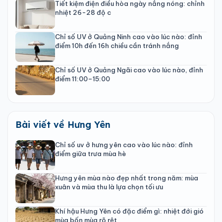
Tiết kiệm điện điều hòa ngày nắng nóng: chỉnh
nhiệt 26-28 độ c
Chỉ số UV ở Quảng Ninh cao vào lúc nào: đỉnh
điểm 10h đến 16h chiều cần tránh nắng
Chỉ số UV ở Quảng Ngãi cao vào lúc nào, đỉnh
điểm 11:00–15:00
Bài viết về Hưng Yên
Chỉ số uv ở hưng yên cao vào lúc nào: đỉnh
điểm giữa trưa mùa hè
Hưng yên mùa nào đẹp nhất trong năm: mùa
xuân và mùa thu là lựa chọn tối ưu
Khí hậu Hưng Yên có đặc điểm gì: nhiệt đới gió
mùa bốn mùa rõ rệt