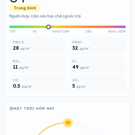
Trung bình
Người nhạy cảm nên hạn chế ngoài trời.
TỐT
TB
NHẠY CẢM
XẤU
NGUY HIỂM
PM2.5
PM10
28
32
µg/m³
µg/m³
NO₂
O₃
11
49
µg/m³
µg/m³
CO
SO₂
0.5
5
mg/m³
µg/m³
MẶT TRỜI HÔM NAY