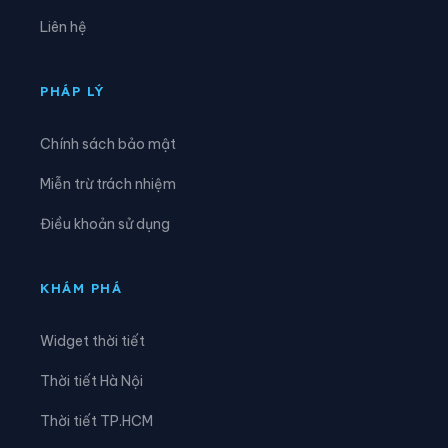
Xã Hồng Minh
Xã Hồng Quang
Liên hệ
Xã Hồng Vũ
Xã Hưng Hà
Xã Hưng Phú
Xã Khoái Châu
PHÁP LÝ
Xã Kiến Xương
Xã Lạc Đạo
Chính sách bảo mật
Xã Lê Lợi
Xã Lê Quý Đôn
Miễn trừ trách nhiệm
Xã Long Hưng
Xã Lương Bằng
Điều khoản sử dụng
Xã Mễ Sở
Xã Minh Thọ
Xã Nam Cường
Xã Nam Đông Hưng
KHÁM PHÁ
Xã Nam Thái Ninh
Xã Nam Thụy Anh
Widget thời tiết
Xã Nam Tiền Hải
Xã Nam Tiên Hưng
Thời tiết Hà Nội
Xã Nghĩa Dân
Xã Nghĩa Trụ
Thời tiết TP.HCM
Xã Ngọc Lâm
Xã Ngự Thiên