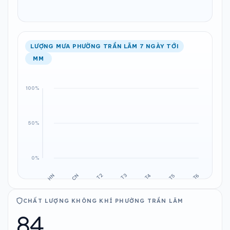
LƯỢNG MƯA PHƯỜNG TRẦN LÃM 7 NGÀY TỚI
MM
CHẤT LƯỢNG KHÔNG KHÍ PHƯỜNG TRẦN LÃM
84