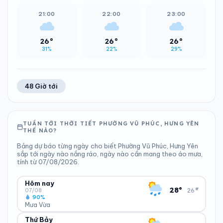
21:00
22:00
23:00
26°
26°
26°
31%
22%
29%
48 Giờ tới
TUẦN TỚI THỜI TIẾT PHƯỜNG VŨ PHÚC, HƯNG YÊN
THẾ NÀO?
Bảng dự báo từng ngày cho biết Phường Vũ Phúc, Hưng Yên
sắp tới ngày nào nắng ráo, ngày nào cần mang theo áo mưa,
tính từ 07/08/2026.
Hôm nay
▾
28°
26°
07/08
90%
Mưa Vừa
Thứ Bảy
ĐỘ ẨM
GIÓ