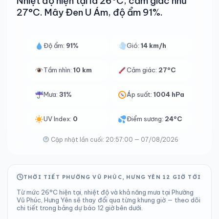
Nhiệt độ hiện tại là 26°C, cảm giác như
27°C. Mây Đen U Ám, độ ẩm 91%.
Độ ẩm:
91%
Gió:
14 km/h
Tầm nhìn:
10 km
Cảm giác:
27°C
Mưa:
31%
Áp suất:
1004 hPa
UV Index:
0
Điểm sương:
24°C
Cập nhật lần cuối: 20:57:00 — 07/08/2026
THỜI TIẾT PHƯỜNG VŨ PHÚC, HƯNG YÊN 12 GIỜ TỚI
Từ mức 26°C hiện tại, nhiệt độ và khả năng mưa tại Phường
Vũ Phúc, Hưng Yên sẽ thay đổi qua từng khung giờ — theo dõi
chi tiết trong bảng dự báo 12 giờ bên dưới.