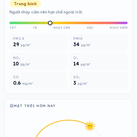
Trung bình
Người nhạy cảm nên hạn chế ngoài trời.
TỐT
TB
NHẠY CẢM
XẤU
NGUY HIỂM
PM2.5
PM10
29
34
µg/m³
µg/m³
NO₂
O₃
10
14
µg/m³
µg/m³
CO
SO₂
0.6
3
mg/m³
µg/m³
MẶT TRỜI HÔM NAY