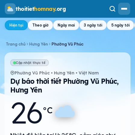
thoitiet
homnay
.org
Hiện tại
Theo giờ
Ngày mai
3 ngày tới
5 ngày tới
Trang chủ
Hưng Yên
Phường Vũ Phúc
Cập nhật thực tế
Phường Vũ Phúc • Hưng Yên • Việt Nam
Dự báo thời tiết Phường Vũ Phúc,
Hưng Yên
26
°C