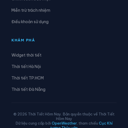
Xã Lê Lợi
Xã Lê Quý Đôn
Miễn trừ trách nhiệm
Xã Long Hưng
Xã Lương Bằng
Điều khoản sử dụng
Xã Mễ Sở
Xã Minh Thọ
Xã Nam Cường
Xã Nam Đông Hưng
KHÁM PHÁ
Xã Nam Thái Ninh
Xã Nam Thụy Anh
Widget thời tiết
Xã Nam Tiền Hải
Xã Nam Tiên Hưng
Thời tiết Hà Nội
Xã Nghĩa Dân
Xã Nghĩa Trụ
Thời tiết TP.HCM
Xã Ngọc Lâm
Xã Ngự Thiên
Thời tiết Đà Nẵng
Xã Nguyễn Du
Xã Nguyễn Trãi
Xã Nguyễn Văn Linh
Xã Như Quỳnh
© 2026 Thời Tiết Hôm Nay. Bản quyền thuộc về Thời Tiết
Hôm Nay
Xã Phạm Ngũ Lão
Xã Phụ Dực
Dữ liệu cung cấp bởi
OpenWeather
, tham chiếu
Cục Khí
tượng Thủy văn