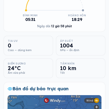
BÌNH MINH
HOÀNG HÔN
05:31
18:29
Ngày dài
12 giờ 58 phút
TIA UV
ÁP SUẤT
0
1004
Cao — dùng kem
hPa — ổn định
ĐIỂM SƯƠNG
TẦM NHÌN
24°C
10 km
Ẩm vừa phải
Tốt
Bản đồ dự báo trực quan