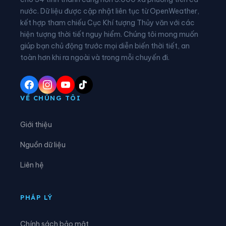
nước. Dữ liệu được cập nhật liên tục từ OpenWeather,
Xã Diên Hà
Xã Đoàn Đào
kết hợp tham chiếu Cục Khí tượng Thủy văn với các
hiện tượng thời tiết nguy hiểm. Chúng tôi mong muốn
Xã Đồng Bằng
Xã Đồng Châu
giúp bạn chủ động trước mọi diễn biến thời tiết, an
Xã Đông Hưng
Xã Đông Quan
toàn hơn khi ra ngoài và trong mỗi chuyến đi.
Xã Đông Thái Ninh
Xã Đông Thụy Anh
Xã Đông Tiền Hải
Xã Đông Tiên Hưng
VỀ CHÚNG TÔI
Xã Đức Hợp
Xã Hiệp Cường
Giới thiệu
Xã Hoàn Long
Xã Hoàng Hoa Thám
Nguồn dữ liệu
Xã Hồng Minh
Xã Hồng Quang
Liên hệ
Xã Hồng Vũ
Xã Hưng Hà
Xã Hưng Phú
Xã Khoái Châu
PHÁP LÝ
Xã Kiến Xương
Xã Lạc Đạo
Chính sách bảo mật