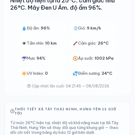
Nhiệt độ hiện tại là 25°C, cảm giác như
26°C. Mây Đen U Ám, độ ẩm 96%.
Độ ẩm:
96%
Gió:
9 km/h
Tầm nhìn:
10 km
Cảm giác:
26°C
Mưa:
94%
Áp suất:
1002 hPa
UV Index:
0
Điểm sương:
24°C
Cập nhật lần cuối: 04:21:45 — 08/08/2026
THỜI TIẾT XÃ TÂY THÁI NINH, HƯNG YÊN 12 GIỜ
TỚI
Từ mức 26°C hiện tại, nhiệt độ và khả năng mưa tại Xã Tây
Thái Ninh, Hưng Yên sẽ thay đổi qua từng khung giờ — theo
dõi chi tiết trong bảng dự báo 12 giờ bên dưới.