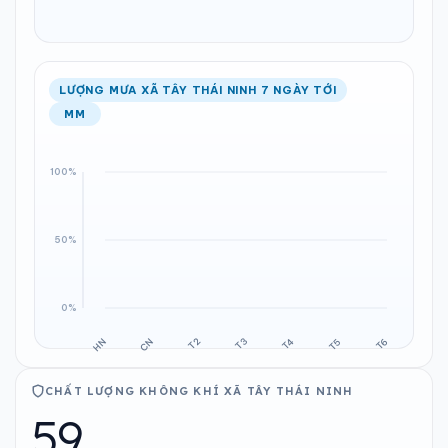
LƯỢNG MƯA XÃ TÂY THÁI NINH 7 NGÀY TỚI
MM
CHẤT LƯỢNG KHÔNG KHÍ XÃ TÂY THÁI NINH
59