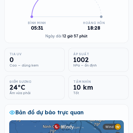
BÌNH MINH
HOÀNG HÔN
05:31
18:28
Ngày dài
12 giờ 57 phút
TIA UV
ÁP SUẤT
0
1002
Cao — dùng kem
hPa — ổn định
ĐIỂM SƯƠNG
TẦM NHÌN
24°C
10 km
Ẩm vừa phải
Tốt
Bản đồ dự báo trực quan