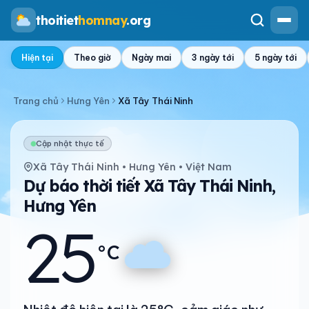
thoitiet
homnay
.org
Hiện tại
Theo giờ
Ngày mai
3 ngày tới
5 ngày tới
Trang chủ
Hưng Yên
Xã Tây Thái Ninh
Cập nhật thực tế
Xã Tây Thái Ninh • Hưng Yên • Việt Nam
Dự báo thời tiết Xã Tây Thái Ninh,
Hưng Yên
25
°C