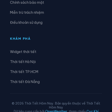
Chính sách bảo mật
Xã Lạc Đạo
Xã Lê Lợi
Miễn trừ trách nhiệm
Xã Lê Quý Đôn
Xã Long Hưng
Điều khoản sử dụng
Xã Lương Bằng
Xã Mễ Sở
Xã Minh Thọ
Xã Nam Cường
KHÁM PHÁ
Xã Nam Đông Hưng
Xã Nam Thái Ninh
Widget thời tiết
Xã Nam Thụy Anh
Xã Nam Tiền Hải
Thời tiết Hà Nội
Xã Nam Tiên Hưng
Xã Nghĩa Dân
Thời tiết TP.HCM
Xã Nghĩa Trụ
Xã Ngọc Lâm
Thời tiết Đà Nẵng
Xã Ngự Thiên
Xã Nguyễn Du
Xã Nguyễn Trãi
Xã Nguyễn Văn Linh
© 2026 Thời Tiết Hôm Nay. Bản quyền thuộc về Thời Tiết
Hôm Nay
Xã Như Quỳnh
Xã Phạm Ngũ Lão
Dữ liệu cung cấp bởi
OpenWeather
, tham chiếu
Cục Khí