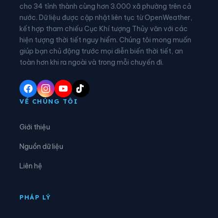
Xã Châu Ninh
Xã Chí Minh
cho 34 tỉnh thành cùng hơn 3.000 xã phường trên cả
nước. Dữ liệu được cập nhật liên tục từ OpenWeather,
Xã Đại Đồng
Xã Diên Hà
kết hợp tham chiếu Cục Khí tượng Thủy văn với các
hiện tượng thời tiết nguy hiểm. Chúng tôi mong muốn
Xã Đoàn Đào
Xã Đồng Bằng
giúp bạn chủ động trước mọi diễn biến thời tiết, an
Xã Đồng Châu
Xã Đông Hưng
toàn hơn khi ra ngoài và trong mỗi chuyến đi.
Xã Đông Quan
Xã Đông Thái Ninh
Xã Đông Thụy Anh
Xã Đông Tiền Hải
VỀ CHÚNG TÔI
Xã Đông Tiên Hưng
Xã Đức Hợp
Giới thiệu
Xã Hiệp Cường
Xã Hoàn Long
Nguồn dữ liệu
Xã Hoàng Hoa Thám
Xã Hồng Minh
Liên hệ
Xã Hồng Quang
Xã Hồng Vũ
Xã Hưng Hà
Xã Hưng Phú
PHÁP LÝ
Xã Khoái Châu
Xã Kiến Xương