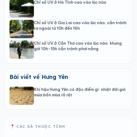
Chỉ số UV ở Hà Tĩnh cao vào lúc nào
Chỉ số UV ở Gia Lai cao vào lúc nào, cần tránh
ra ngoài từ 10h đến 16h
Chỉ số UV ở Cần Thơ cao vào lúc nào: khung
giờ 10h-15h cần tránh phơi nắng
Bài viết về Hưng Yên
Khí hậu Hưng Yên có đặc điểm gì: nhiệt đới gió
mùa bốn mùa rõ rệt
CÁC XÃ THUỘC TỈNH