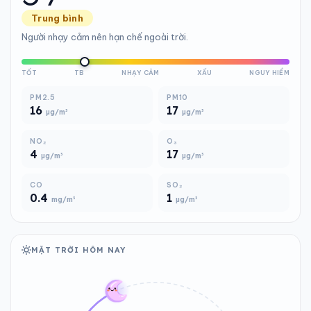
Trung bình
Người nhạy cảm nên hạn chế ngoài trời.
TỐT
TB
NHẠY CẢM
XẤU
NGUY HIỂM
PM2.5
PM10
16
17
µg/m³
µg/m³
NO₂
O₃
4
17
µg/m³
µg/m³
CO
SO₂
0.4
1
mg/m³
µg/m³
MẶT TRỜI HÔM NAY