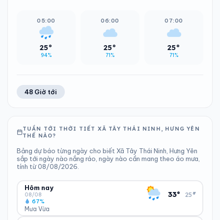
05:00
06:00
07:00
25°
25°
25°
94%
71%
71%
48 Giờ tới
TUẦN TỚI THỜI TIẾT XÃ TÂY THÁI NINH, HƯNG YÊN
THẾ NÀO?
Bảng dự báo từng ngày cho biết Xã Tây Thái Ninh, Hưng Yên
sắp tới ngày nào nắng ráo, ngày nào cần mang theo áo mưa,
tính từ 08/08/2026.
Hôm nay
▾
33°
25°
08/08
67%
Mưa Vừa