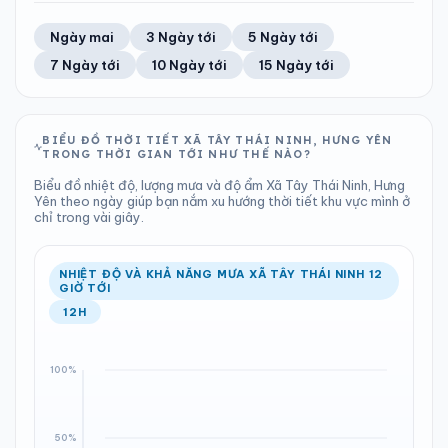
TIA UV
TẦM NHÌN
62%
13 km/h
LƯỢNG MƯA
ÁP SUẤT
7
Tốt
ĐIỂM SƯƠNG
% MƯA
0.59 mm
1001 hPa
26°C
100%
Trung bình ngày
Tốc độ gió
Ngày mai
3 Ngày tới
5 Ngày tới
Chỉ số UV
Ước lượng
Tổng cả ngày
Bình thường
Ổn định
Khả năng mưa
7 Ngày tới
10 Ngày tới
15 Ngày tới
TIA UV
TẦM NHÌN
LƯỢNG MƯA
ÁP SUẤT
7
Tốt
ĐIỂM SƯƠNG
% MƯA
0.81 mm
1000 hPa
25°C
39%
Chỉ số UV
Ước lượng
Tổng cả ngày
Bình thường
Ổn định
Khả năng mưa
BIỂU ĐỒ THỜI TIẾT XÃ TÂY THÁI NINH, HƯNG YÊN
TRONG THỜI GIAN TỚI NHƯ THẾ NÀO?
LƯỢNG MƯA
ÁP SUẤT
ĐIỂM SƯƠNG
% MƯA
0.42 mm
1000 hPa
26°C
64%
Biểu đồ nhiệt độ, lượng mưa và độ ẩm Xã Tây Thái Ninh, Hưng
Tổng cả ngày
Bình thường
Yên theo ngày giúp bạn nắm xu hướng thời tiết khu vực mình ở
Ổn định
Khả năng mưa
chỉ trong vài giây.
ĐIỂM SƯƠNG
% MƯA
26°C
65%
Ổn định
Khả năng mưa
NHIỆT ĐỘ VÀ KHẢ NĂNG MƯA XÃ TÂY THÁI NINH 12
GIỜ TỚI
12H