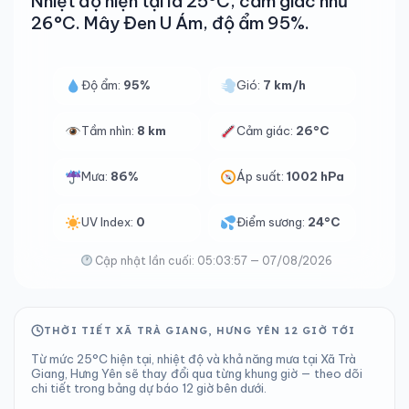
Nhiệt độ hiện tại là 25°C, cảm giác như
26°C. Mây Đen U Ám, độ ẩm 95%.
Độ ẩm:
95%
Gió:
7 km/h
Tầm nhìn:
8 km
Cảm giác:
26°C
Mưa:
86%
Áp suất:
1002 hPa
UV Index:
0
Điểm sương:
24°C
Cập nhật lần cuối: 05:03:57 — 07/08/2026
THỜI TIẾT XÃ TRÀ GIANG, HƯNG YÊN 12 GIỜ TỚI
Từ mức 25°C hiện tại, nhiệt độ và khả năng mưa tại Xã Trà
Giang, Hưng Yên sẽ thay đổi qua từng khung giờ — theo dõi
chi tiết trong bảng dự báo 12 giờ bên dưới.