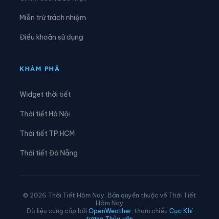
Xã Lạc Đạo
Xã Lê Lợi
Miễn trừ trách nhiệm
Xã Lê Quý Đôn
Xã Long Hưng
Điều khoản sử dụng
Xã Lương Bằng
Xã Mễ Sở
Xã Minh Thọ
Xã Nam Cường
KHÁM PHÁ
Xã Nam Đông Hưng
Xã Nam Thái Ninh
Widget thời tiết
Xã Nam Thụy Anh
Xã Nam Tiền Hải
Thời tiết Hà Nội
Xã Nam Tiên Hưng
Xã Nghĩa Dân
Thời tiết TP.HCM
Xã Nghĩa Trụ
Xã Ngọc Lâm
Thời tiết Đà Nẵng
Xã Ngự Thiên
Xã Nguyễn Du
Xã Nguyễn Trãi
Xã Nguyễn Văn Linh
© 2026 Thời Tiết Hôm Nay. Bản quyền thuộc về Thời Tiết
Hôm Nay
Xã Như Quỳnh
Xã Phạm Ngũ Lão
Dữ liệu cung cấp bởi
OpenWeather
, tham chiếu
Cục Khí
tượng Thủy văn