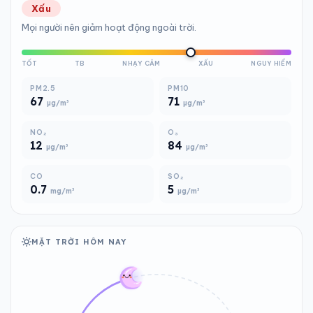
Xấu
Mọi người nên giảm hoạt động ngoài trời.
TỐT
TB
NHẠY CẢM
XẤU
NGUY HIỂM
PM2.5
PM10
67
71
µg/m³
µg/m³
NO₂
O₃
12
84
µg/m³
µg/m³
CO
SO₂
0.7
5
mg/m³
µg/m³
MẶT TRỜI HÔM NAY