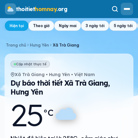
thoitiet
homnay
.org
Hiện tại
Theo giờ
Ngày mai
3 ngày tới
5 ngày tới
Trang chủ
Hưng Yên
Xã Trà Giang
Cập nhật thực tế
Xã Trà Giang • Hưng Yên • Việt Nam
Dự báo thời tiết Xã Trà Giang,
Hưng Yên
25
°C