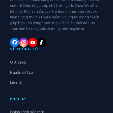
nước. Dữ liệu được cập nhật liên tục từ OpenWeather,
Xã Đại Đồng
Xã Diên Hà
kết hợp tham chiếu Cục Khí tượng Thủy văn với các
hiện tượng thời tiết nguy hiểm. Chúng tôi mong muốn
Xã Đoàn Đào
Xã Đồng Bằng
giúp bạn chủ động trước mọi diễn biến thời tiết, an
Xã Đồng Châu
Xã Đông Hưng
toàn hơn khi ra ngoài và trong mỗi chuyến đi.
Xã Đông Quan
Xã Đông Thái Ninh
Xã Đông Thụy Anh
Xã Đông Tiền Hải
VỀ CHÚNG TÔI
Xã Đông Tiên Hưng
Xã Đức Hợp
Giới thiệu
Xã Hiệp Cường
Xã Hoàn Long
Nguồn dữ liệu
Xã Hoàng Hoa Thám
Xã Hồng Minh
Liên hệ
Xã Hồng Quang
Xã Hồng Vũ
Xã Hưng Hà
Xã Hưng Phú
PHÁP LÝ
Xã Khoái Châu
Xã Kiến Xương
Chính sách bảo mật