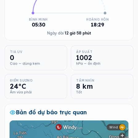
BÌNH MINH
HOÀNG HÔN
05:30
18:29
Ngày dài
12 giờ 58 phút
TIA UV
ÁP SUẤT
0
1002
Cao — dùng kem
hPa — ổn định
ĐIỂM SƯƠNG
TẦM NHÌN
24°C
8 km
Ẩm vừa phải
Tốt
Bản đồ dự báo trực quan