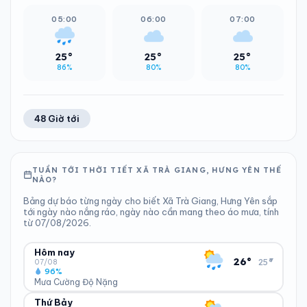
05:00
06:00
07:00
25°
25°
25°
86%
80%
80%
48 Giờ tới
TUẦN TỚI THỜI TIẾT XÃ TRÀ GIANG, HƯNG YÊN THẾ
NÀO?
Bảng dự báo từng ngày cho biết Xã Trà Giang, Hưng Yên sắp
tới ngày nào nắng ráo, ngày nào cần mang theo áo mưa, tính
từ 07/08/2026.
Hôm nay
▾
26°
25°
07/08
96%
Mưa Cường Độ Nặng
Thứ Bảy
ĐỘ ẨM
GIÓ