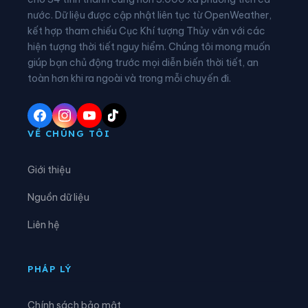
nước. Dữ liệu được cập nhật liên tục từ OpenWeather,
Xã Đại Đồng
Xã Diên Hà
kết hợp tham chiếu Cục Khí tượng Thủy văn với các
hiện tượng thời tiết nguy hiểm. Chúng tôi mong muốn
Xã Đoàn Đào
Xã Đồng Bằng
giúp bạn chủ động trước mọi diễn biến thời tiết, an
Xã Đồng Châu
Xã Đông Hưng
toàn hơn khi ra ngoài và trong mỗi chuyến đi.
Xã Đông Quan
Xã Đông Thái Ninh
Xã Đông Thụy Anh
Xã Đông Tiền Hải
VỀ CHÚNG TÔI
Xã Đông Tiên Hưng
Xã Đức Hợp
Giới thiệu
Xã Hiệp Cường
Xã Hoàn Long
Nguồn dữ liệu
Xã Hoàng Hoa Thám
Xã Hồng Minh
Liên hệ
Xã Hồng Quang
Xã Hưng Hà
Xã Hưng Phú
Xã Khoái Châu
PHÁP LÝ
Xã Kiến Xương
Xã Lạc Đạo
Chính sách bảo mật