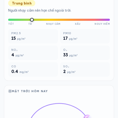
Trung bình
Người nhạy cảm nên hạn chế ngoài trời.
TỐT
TB
NHẠY CẢM
XẤU
NGUY HIỂM
PM2.5
PM10
15
17
µg/m³
µg/m³
NO₂
O₃
4
33
µg/m³
µg/m³
CO
SO₂
0.4
2
mg/m³
µg/m³
MẶT TRỜI HÔM NAY