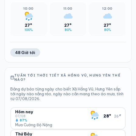
10:00
11:00
12:00
27°
27°
27°
100%
80%
80%
48 Giờ tới
TUẦN TỚI THỜI TIẾT XÃ HỒNG VŨ, HƯNG YÊN THẾ
NÀO?
Bảng dự báo từng ngày cho biết Xã Hồng Vũ, Hưng Yên sắp
tới ngày nào nắng ráo, ngày nào cần mang theo áo mưa, tính
từ 07/08/2026.
Hôm nay
▾
28°
26°
07/08
87%
Mưa Cường Độ Nặng
Thứ Bảy
ĐỘ ẨM
GIÓ