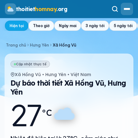
thoitiet
homnay
.org
Hiện tại
Theo giờ
Ngày mai
3 ngày tới
5 ngày tới
Trang chủ
Hưng Yên
Xã Hồng Vũ
Cập nhật thực tế
Xã Hồng Vũ • Hưng Yên • Việt Nam
Dự báo thời tiết Xã Hồng Vũ, Hưng
Yên
27
°C