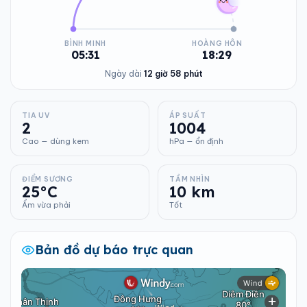
BÌNH MINH
HOÀNG HÔN
05:31
18:29
Ngày dài
12 giờ 58 phút
TIA UV
ÁP SUẤT
2
1004
Cao — dùng kem
hPa — ổn định
ĐIỂM SƯƠNG
TẦM NHÌN
25°C
10 km
Ẩm vừa phải
Tốt
Bản đồ dự báo trực quan