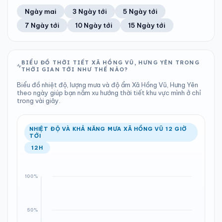
65%
19 km/h
8
Tốt
ĐIỂM SƯƠNG
% MƯA
1.83 mm
1001 hPa
26°C
99%
Trung bình ngày
Tốc độ gió
Ngày mai
3 Ngày tới
5 Ngày tới
Chỉ số UV
Ước lượng
Tổng cả ngày
Bình thường
Ổn định
Khả năng mưa
7 Ngày tới
10 Ngày tới
15 Ngày tới
TIA UV
TẦM NHÌN
LƯỢNG MƯA
ÁP SUẤT
8
Tốt
ĐIỂM SƯƠNG
% MƯA
1.35 mm
1001 hPa
25°C
90%
Chỉ số UV
Ước lượng
Tổng cả ngày
Bình thường
Ổn định
Khả năng mưa
BIỂU ĐỒ THỜI TIẾT XÃ HỒNG VŨ, HƯNG YÊN TRONG
THỜI GIAN TỚI NHƯ THẾ NÀO?
LƯỢNG MƯA
ÁP SUẤT
ĐIỂM SƯƠNG
% MƯA
1.32 mm
1000 hPa
25°C
80%
Biểu đồ nhiệt độ, lượng mưa và độ ẩm Xã Hồng Vũ, Hưng Yên
Tổng cả ngày
Bình thường
theo ngày giúp bạn nắm xu hướng thời tiết khu vực mình ở chỉ
Ổn định
Khả năng mưa
trong vài giây.
ĐIỂM SƯƠNG
% MƯA
25°C
99%
Ổn định
Khả năng mưa
NHIỆT ĐỘ VÀ KHẢ NĂNG MƯA XÃ HỒNG VŨ 12 GIỜ
TỚI
12H