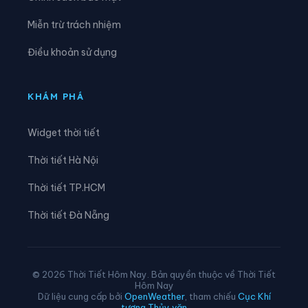
Xã Lê Lợi
Xã Lê Quý Đôn
Miễn trừ trách nhiệm
Xã Long Hưng
Xã Lương Bằng
Điều khoản sử dụng
Xã Mễ Sở
Xã Minh Thọ
Xã Nam Cường
Xã Nam Đông Hưng
KHÁM PHÁ
Xã Nam Thái Ninh
Xã Nam Thụy Anh
Widget thời tiết
Xã Nam Tiền Hải
Xã Nam Tiên Hưng
Thời tiết Hà Nội
Xã Nghĩa Dân
Xã Nghĩa Trụ
Thời tiết TP.HCM
Xã Ngọc Lâm
Xã Ngự Thiên
Thời tiết Đà Nẵng
Xã Nguyễn Du
Xã Nguyễn Trãi
Xã Nguyễn Văn Linh
Xã Như Quỳnh
© 2026 Thời Tiết Hôm Nay. Bản quyền thuộc về Thời Tiết
Hôm Nay
Xã Phạm Ngũ Lão
Xã Phụ Dực
Dữ liệu cung cấp bởi
OpenWeather
, tham chiếu
Cục Khí
tượng Thủy văn