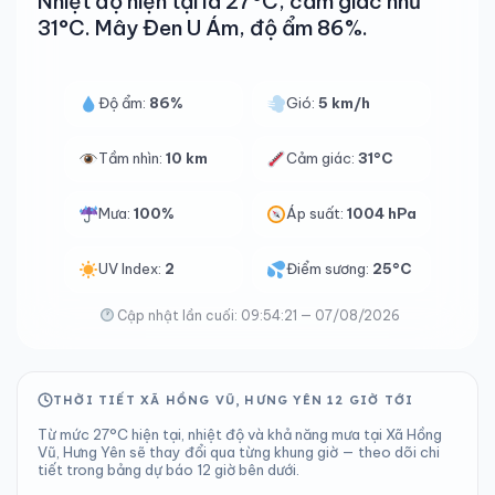
Nhiệt độ hiện tại là 27°C, cảm giác như
31°C. Mây Đen U Ám, độ ẩm 86%.
Độ ẩm:
86%
Gió:
5 km/h
Tầm nhìn:
10 km
Cảm giác:
31°C
Mưa:
100%
Áp suất:
1004 hPa
UV Index:
2
Điểm sương:
25°C
Cập nhật lần cuối: 09:54:21 — 07/08/2026
THỜI TIẾT XÃ HỒNG VŨ, HƯNG YÊN 12 GIỜ TỚI
Từ mức 27°C hiện tại, nhiệt độ và khả năng mưa tại Xã Hồng
Vũ, Hưng Yên sẽ thay đổi qua từng khung giờ — theo dõi chi
tiết trong bảng dự báo 12 giờ bên dưới.